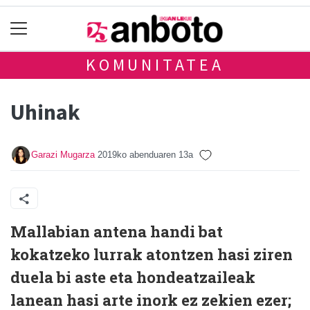
KOMUNITATEA
Uhinak
Garazi Mugarza
2019ko abenduaren 13a
Mallabian antena handi bat
kokatzeko lurrak atontzen hasi ziren
duela bi aste eta hondeatzaileak
lanean hasi arte inork ez zekien ezer;