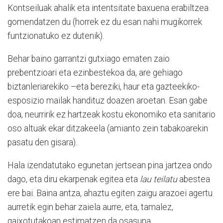
Kontseiluak ahalik eta intentsitate baxuena erabiltzea
gomendatzen du (horrek ez du esan nahi mugikorrek
funtzionatuko ez dutenik).
Behar baino garrantzi gutxiago ematen zaio
prebentzioari eta ezinbestekoa da, are gehiago
biztanleriarekiko –eta bereziki, haur eta gazteekiko-
esposizio mailak handituz doazen aroetan. Esan gabe
doa, neurririk ez hartzeak kostu ekonomiko eta sanitario
oso altuak ekar ditzakeela (amianto zein tabakoarekin
pasatu den gisara).
Hala izendatutako egunetan jertsean pina jartzea ondo
dago, eta diru ekarpenak egitea eta
lau teilatu
abestea
ere bai. Baina antza, ahaztu egiten zaigu arazoei agertu
aurretik egin behar zaiela aurre, eta, tamalez,
gaixotutakoan estimatzen da osasuna.