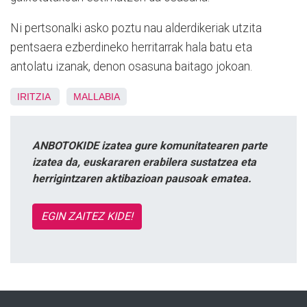
Ni pertsonalki asko poztu nau alderdikeriak utzita
pentsaera ezberdineko herritarrak hala batu eta
antolatu izanak, denon osasuna baitago jokoan.
IRITZIA
MALLABIA
ANBOTOKIDE izatea gure komunitatearen parte
izatea da, euskararen erabilera sustatzea eta
herrigintzaren aktibazioan pausoak ematea.
EGIN ZAITEZ KIDE!