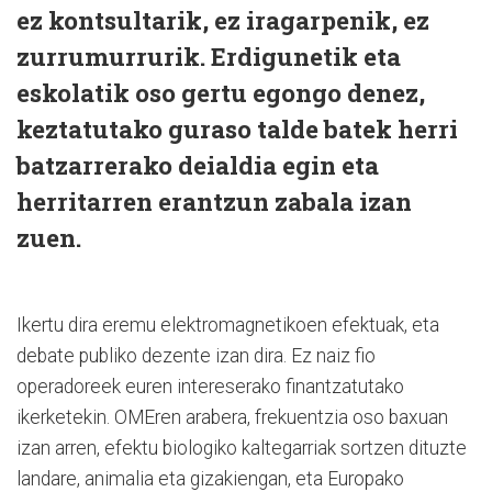
ez kontsultarik, ez iragarpenik, ez
zurrumurrurik. Erdigunetik eta
eskolatik oso gertu egongo denez,
keztatutako guraso talde batek herri
batzarrerako deialdia egin eta
herritarren erantzun zabala izan
zuen.
Ikertu dira eremu elektromagnetikoen efektuak, eta
debate publiko dezente izan dira. Ez naiz fio
operadoreek euren intereserako finantzatutako
ikerketekin. OMEren arabera, frekuentzia oso baxuan
izan arren, efektu biologiko kaltegarriak sortzen dituzte
landare, animalia eta gizakiengan, eta Europako