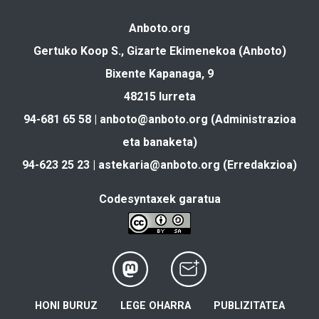
Anboto.org
Gertuko Koop S., Gizarte Ekimenekoa (Anboto)
Bixente Kapanaga, 9
48215 Iurreta
94-681 65 58 |
anboto@anboto.org
(Administrazioa
eta banaketa)
94-623 25 23 |
astekaria@anboto.org
(Erredakzioa)
Codesyntaxek garatua
HONI BURUZ
LEGE OHARRA
PUBLIZITATEA