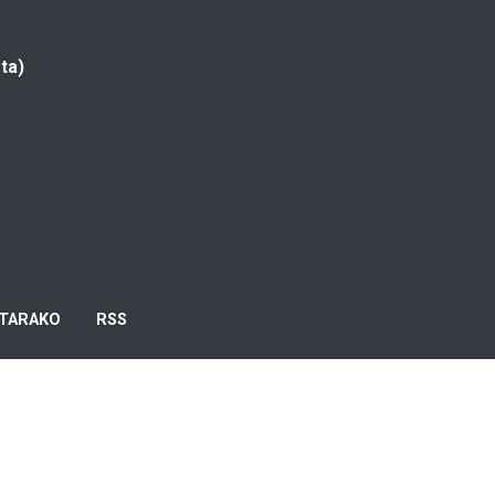
ta)
TARAKO
RSS