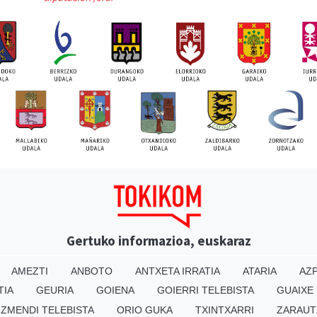
Gertuko informazioa, euskaraz
AMEZTI
ANBOTO
ANTXETA IRRATIA
ATARIA
AZP
TIA
GEURIA
GOIENA
GOIERRI TELEBISTA
GUAIXE
IZMENDI TELEBISTA
ORIO GUKA
TXINTXARRI
ZARAUT