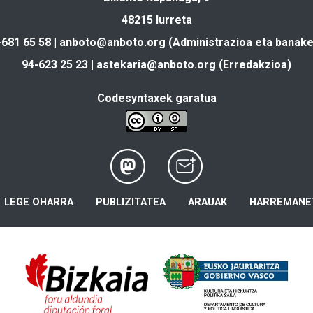
48215 Iurreta
-681 65 58 |
anboto@anboto.org
(Administrazioa eta banake
94-623 25 23 |
astekaria@anboto.org
(Erredakzioa)
Codesyntaxek garatua
LEGE OHARRA
PUBLIZITATEA
ARAUAK
HARREMANE