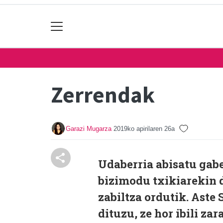
Zerrendak
Garazi Mugarza
2019ko apirilaren 26a
Udaberria abisatu gabe 
bizimodu txikiarekin d
zabiltza ordutik. Ast
dituzu, ze hor ibili za