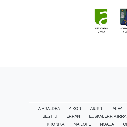
AIARALDEA
AIKOR
AIURRI
ALEA
BEGITU
ERRAN
EUSKALERRIA IRRA
KRONIKA
MAILOPE
NOAUA
O