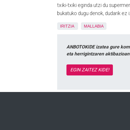
txiki-txiki eginda utzi du supermer
bukatuko dugu denok, dudarik ez i
IRITZIA
MALLABIA
ANBOTOKIDE izatea gure komun
eta herrigintzaren aktibazioa
EGIN ZAITEZ KIDE!