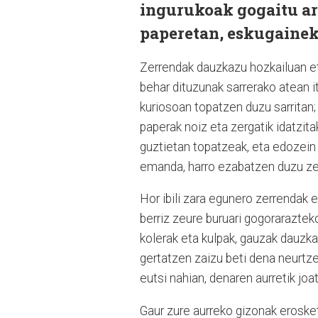
ingurukoak gogaitu ar
paperetan, eskugainek
Zerrendak dauzkazu hozkailuan et
behar dituzunak sarrerako atean i
kuriosoan topatzen duzu sarritan;
paperak noiz eta zergatik idatzita
guztietan topatzeak, eta edozein 
emanda, harro ezabatzen duzu zer
Hor ibili zara egunero zerrendak
berriz zeure buruari gogorarazte
kolerak eta kulpak, gauzak dauzka
gertatzen zaizu beti dena neurtze
eutsi nahian, denaren aurretik joa
Gaur zure aurreko gizonak eroske