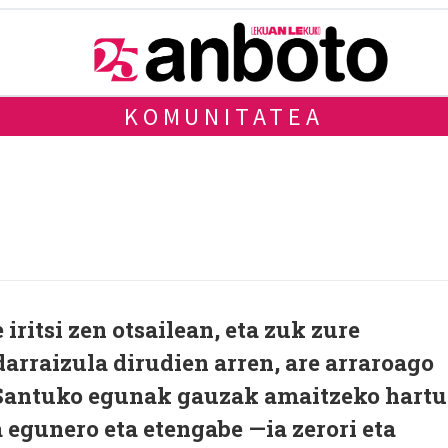
KOMUNITATEA
iritsi zen otsailean, eta zuk zure
arraizula dirudien arren, are arraroago
e Santuko egunak gauzak amaitzeko hartu
ra egunero eta etengabe —ia zerori eta