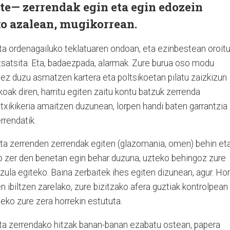
te— zerrendak egin eta egin edozein
o azalean, mugikorrean.
a ordenagailuko teklatuaren ondoan, eta ezinbestean oroit
tsatsita. Eta, badaezpada, alarmak. Zure burua oso modu
 ez duzu asmatzen kartera eta poltsikoetan pilatu zaizkizun
koak diren, harritu egiten zaitu kontu batzuk zerrenda
txikikeria amaitzen duzunean, lorpen handi baten garrantzia
rendatik.
 eta zerrenden zerrendak egiten (glazomania, omen) behin et
ko zer den benetan egin behar duzuna, uzteko behingoz zure
zula egiteko. Baina zerbaitek ihes egiten dizunean, agur. Hor
n ibiltzen zarelako, zure bizitzako afera guztiak kontrolpean
teko zure zera horrekin estututa.
ta zerrendako hitzak banan-banan ezabatu ostean, papera