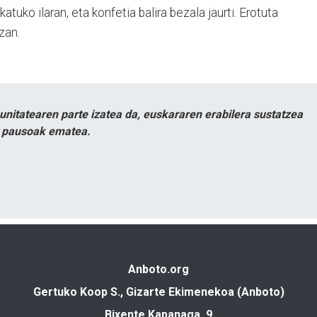
katuko ilaran, eta konfetia balira bezala jaurti. Erotuta
zan.
itatearen parte izatea da, euskararen erabilera sustatzea
n pausoak ematea.
Anboto.org
Gertuko Koop S., Gizarte Ekimenekoa (Anboto)
Bixente Kapanaga, 9