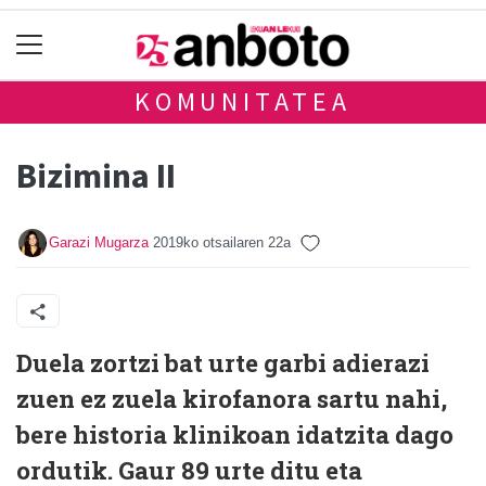
KOMUNITATEA
Bizimina II
Garazi Mugarza
2019ko otsailaren 22a
Duela zortzi bat urte garbi adierazi
zuen ez zuela kirofanora sartu nahi,
bere historia klinikoan idatzita dago
ordutik. Gaur 89 urte ditu eta