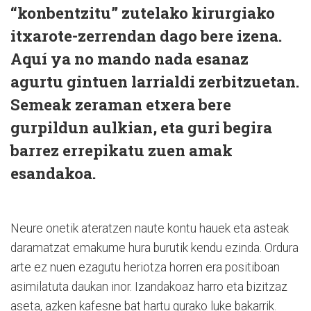
“konbentzitu” zutelako kirurgiako
itxarote-zerrendan dago bere izena.
Aquí ya no mando nada esanaz
agurtu gintuen larrialdi zerbitzuetan.
Semeak zeraman etxera bere
gurpildun aulkian, eta guri begira
barrez errepikatu zuen amak
esandakoa.
Neure onetik ateratzen naute kontu hauek eta asteak
daramatzat emakume hura burutik kendu ezinda. Ordura
arte ez nuen ezagutu heriotza horren era positiboan
asimilatuta daukan inor. Izandakoaz harro eta bizitzaz
aseta, azken kafesne bat hartu gurako luke bakarrik.