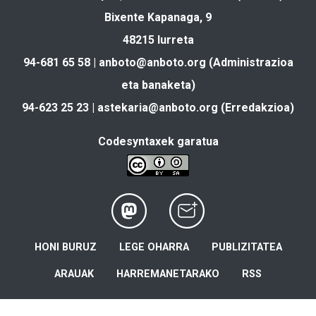
Bixente Kapanaga, 9
48215 Iurreta
94-681 65 58 |
anboto@anboto.org
(Administrazioa
eta banaketa)
94-623 25 23 |
astekaria@anboto.org
(Erredakzioa)
Codesyntaxek garatua
HONI BURUZ
LEGE OHARRA
PUBLIZITATEA
ARAUAK
HARREMANETARAKO
RSS