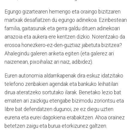
Egungo gizartearen hemengo eta oraingo bizitzaren
martxak desafiatzen du egungo adinekoa. Ezinbestean
familia, gaitasunak eta gerra galdu dituen adinekoari
arrazoia eta aukera ere kentzen dizkio. Norentzako da
erosoa honezkero-ez-den-guztiaz jabetuta bizitzea?
Ahalegindu galeren ariketa egiten (eta galerez ari
naizenean, pixoihalaz ari naiz, adibidez).
Euren autonomia aldarrikapenak dira eskuz idatzitako
telefono zenbakien agendak eta bankuko leihatilan
dirua ateratzeko sortutako ilarak. Benetako lezio bat
ematen ari zaizkigu etengabe bizimodu zoriontsu eta
libre bat defendatzen dugunoi, ze ez diegu uzten
eurena eta eurei dagokiena erabakitzen. Ahoa orainez
betetzen zaigu eta burua etorkizunez galtzen.