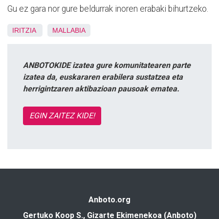
Gu ez gara nor gure beldurrak inoren erabaki bihurtzeko.
IRITZIA
MALLABIA
ANBOTOKIDE izatea gure komunitatearen parte
izatea da, euskararen erabilera sustatzea eta
herrigintzaren aktibazioan pausoak ematea.
EGIN ZAITEZ KIDE!
Anboto.org
Gertuko Koop S., Gizarte Ekimenekoa (Anboto)