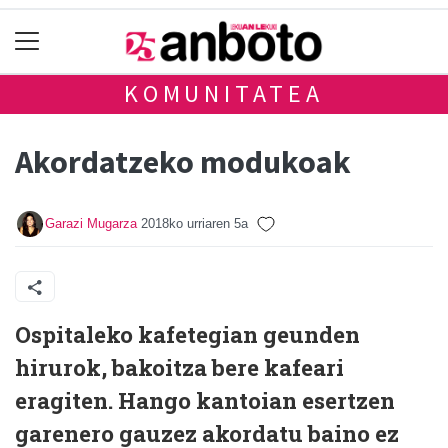
KOMUNITATEA
Akordatzeko modukoak
Garazi Mugarza
2018ko urriaren 5a
Ospitaleko kafetegian geunden
hirurok, bakoitza bere kafeari
eragiten. Hango kantoian esertzen
garenero gauzez akordatu baino ez