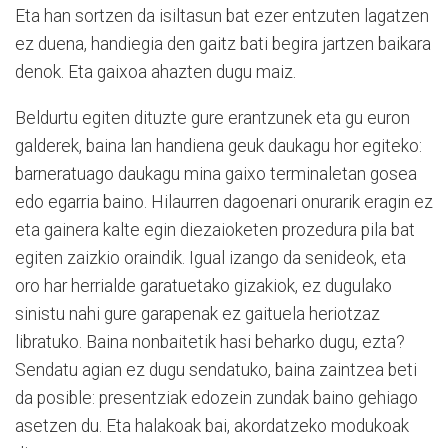
Eta han sortzen da isiltasun bat ezer entzuten lagatzen
ez duena, handiegia den gaitz bati begira jartzen baikara
denok. Eta gaixoa ahazten dugu maiz.
Beldurtu egiten dituzte gure erantzunek eta gu euron
galderek, baina lan handiena geuk daukagu hor egiteko:
barneratuago daukagu mina gaixo terminaletan gosea
edo egarria baino. Hilaurren dagoenari onurarik eragin ez
eta gainera kalte egin diezaioketen prozedura pila bat
egiten zaizkio oraindik. Igual izango da senideok, eta
oro har herrialde garatuetako gizakiok, ez dugulako
sinistu nahi gure garapenak ez gaituela heriotzaz
libratuko. Baina nonbaitetik hasi beharko dugu, ezta?
Sendatu agian ez dugu sendatuko, baina zaintzea beti
da posible: presentziak edozein zundak baino gehiago
asetzen du. Eta halakoak bai, akordatzeko modukoak