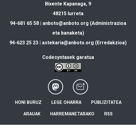
Bixente Kapanaga, 9
48215 Iurreta
94-681 65 58 |
anboto@anboto.org
(Administrazioa
eta banaketa)
94-623 25 23 |
astekaria@anboto.org
(Erredakzioa)
Codesyntaxek garatua
HONI BURUZ
LEGE OHARRA
PUBLIZITATEA
ARAUAK
HARREMANETARAKO
RSS