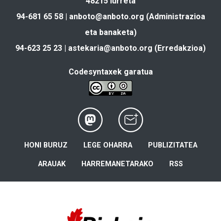
48215 Iurreta
94-681 65 58 |
anboto@anboto.org
(Administrazioa
eta banaketa)
94-623 25 23 |
astekaria@anboto.org
(Erredakzioa)
Codesyntaxek garatua
HONI BURUZ
LEGE OHARRA
PUBLIZITATEA
ARAUAK
HARREMANETARAKO
RSS