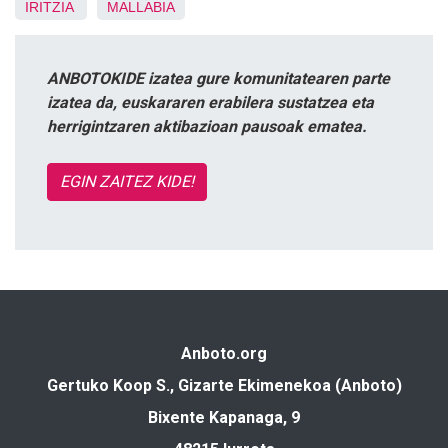
IRITZIA
MALLABIA
ANBOTOKIDE izatea gure komunitatearen parte
izatea da, euskararen erabilera sustatzea eta
herrigintzaren aktibazioan pausoak ematea.
EGIN ZAITEZ KIDE!
Anboto.org
Gertuko Koop S., Gizarte Ekimenekoa (Anboto)
Bixente Kapanaga, 9