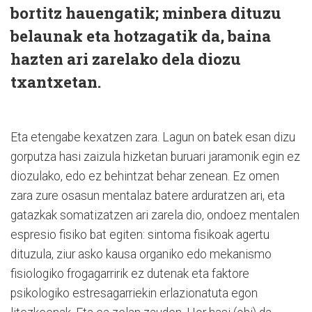
bortitz hauengatik; minbera dituzu
belaunak eta hotzagatik da, baina
hazten ari zarelako dela diozu
txantxetan.
Eta etengabe kexatzen zara. Lagun on batek esan dizu
gorputza hasi zaizula hizketan buruari jaramonik egin ez
diozulako, edo ez behintzat behar zenean. Ez omen
zara zure osasun mentalaz batere arduratzen ari, eta
gatazkak somatizatzen ari zarela dio, ondoez mentalen
espresio fisiko bat egiten: sintoma fisikoak agertu
dituzula, ziur asko kausa organiko edo mekanismo
fisiologiko frogagarririk ez dutenak eta faktore
psikologiko estresagarriekin erlazionatuta egon