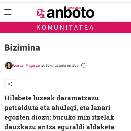
KOMUNITATEA
Bizimina
Garazi Mugarza
2018ko uztailaren 20a
Hilabete luzeak daramatzazu
petralduta eta ahulegi, eta lanari
egozten diozu; buruko min itzelak
dauzkazu antza eguraldi aldaketa