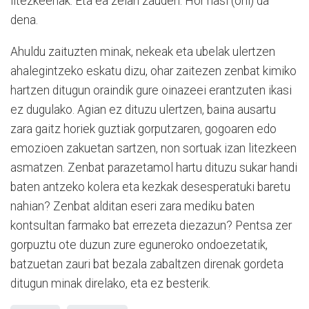
litezkeenak. Eta ea zelan zauden. Hor hasi (ohi) da
dena.
Ahuldu zaituzten minak, nekeak eta ubelak ulertzen
ahalegintzeko eskatu dizu, ohar zaitezen zenbat kimiko
hartzen ditugun oraindik gure oinazeei erantzuten ikasi
ez dugulako. Agian ez dituzu ulertzen, baina ausartu
zara gaitz horiek guztiak gorputzaren, gogoaren edo
emozioen zakuetan sartzen, non sortuak izan litezkeen
asmatzen. Zenbat parazetamol hartu dituzu sukar handi
baten antzeko kolera eta kezkak desesperatuki baretu
nahian? Zenbat alditan eseri zara mediku baten
kontsultan farmako bat errezeta diezazun? Pentsa zer
gorpuztu ote duzun zure eguneroko ondoezetatik,
batzuetan zauri bat bezala zabaltzen direnak gordeta
ditugun minak direlako, eta ez besterik.