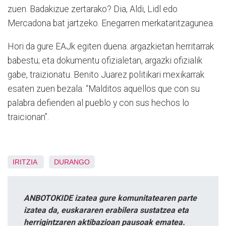
zuen. Badakizue zertarako? Dia, Aldi, Lidl edo
Mercadona bat jartzeko. Enegarren merkataritzagunea.
Hori da gure EAJk egiten duena: argazkietan herritarrak
babestu; eta dokumentu ofizialetan, argazki ofizialik
gabe, traizionatu. Benito Juarez politikari mexikarrak
esaten zuen bezala: “Malditos aquellos que con su
palabra defienden al pueblo y con sus hechos lo
traicionan”.
IRITZIA
DURANGO
ANBOTOKIDE izatea gure komunitatearen parte
izatea da, euskararen erabilera sustatzea eta
herrigintzaren aktibazioan pausoak ematea.