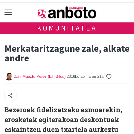
KOMUNITATEA
Merkataritzagune zale, alkate
andre
Dani Maeztu Perez (EH Bildu)
2018ko apirilaren 21a
Bezeroak fidelizatzeko asmoarekin,
erosketak egiterakoan deskontuak
eskaintzen duen txartela aurkeztu