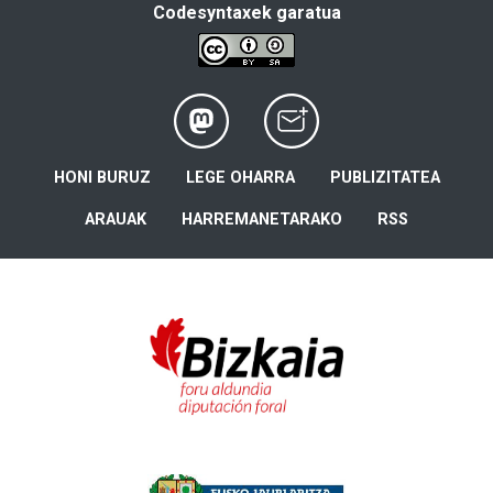
Codesyntaxek garatua
HONI BURUZ
LEGE OHARRA
PUBLIZITATEA
ARAUAK
HARREMANETARAKO
RSS