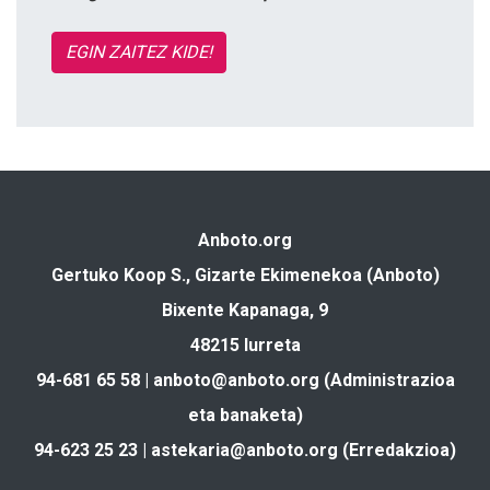
EGIN ZAITEZ KIDE!
Anboto.org
Gertuko Koop S., Gizarte Ekimenekoa (Anboto)
Bixente Kapanaga, 9
48215 Iurreta
94-681 65 58 |
anboto@anboto.org
(Administrazioa
eta banaketa)
94-623 25 23 |
astekaria@anboto.org
(Erredakzioa)