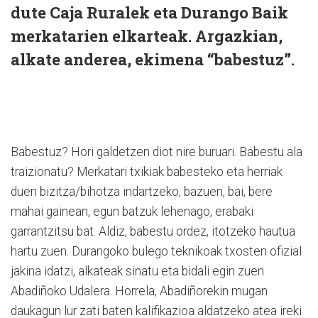
dute Caja Ruralek eta Durango Baik
merkatarien elkarteak. Argazkian,
alkate anderea, ekimena “babestuz”.
Babestuz? Hori galdetzen diot nire buruari. Babestu ala
traizionatu? Merkatari txikiak babesteko eta herriak
duen bizitza/bihotza indartzeko, bazuen, bai, bere
mahai gainean, egun batzuk lehenago, erabaki
garrantzitsu bat. Aldiz, babestu ordez, itotzeko hautua
hartu zuen. Durangoko bulego teknikoak txosten ofizial
jakina idatzi, alkateak sinatu eta bidali egin zuen
Abadiñoko Udalera. Horrela, Abadiñorekin mugan
daukagun lur zati baten kalifikazioa aldatzeko atea ireki