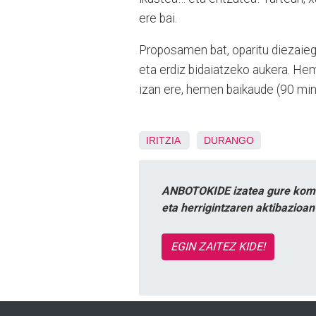
ere bai.
Proposamen bat, oparitu diezaiegu
eta erdiz bidaiatzeko aukera. He
izan ere, hemen baikaude (90 min
IRITZIA
DURANGO
ANBOTOKIDE izatea gure komun
eta herrigintzaren aktibazioa
EGIN ZAITEZ KIDE!