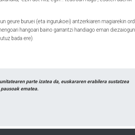
n geure buruei (eta ingurukoei) antzerkiaren magiarekin or
mengoari hangoari baino garrantzi handiago eman diezaiogun
utuz bada ere).
itatearen parte izatea da, euskararen erabilera sustatzea
n pausoak ematea.