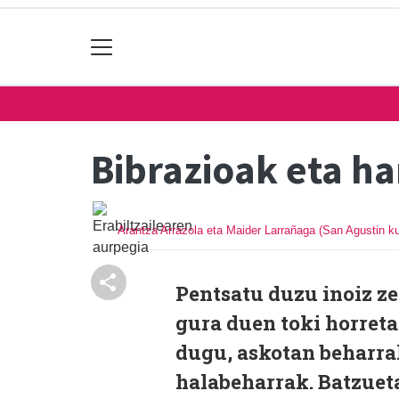
Bibrazioak eta h
Arantza Arrazola eta Maider Larrañaga (San Agustin ku
Pentsatu duzu inoiz ze
gura duen toki horret
dugu, askotan beharra
halabeharrak. Batzueta