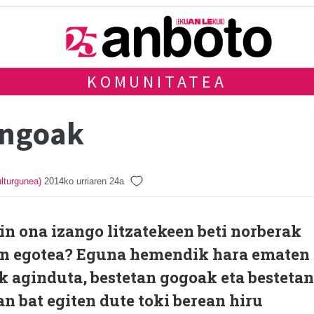
KOMUNITATEA
angoak
lturgunea)
2014ko urriaren 24a
in ona izango litzatekeen beti norberak
an egotea? Eguna hemendik hara ematen
k aginduta, bestetan gogoak eta bestetan
n bat egiten dute toki berean hiru