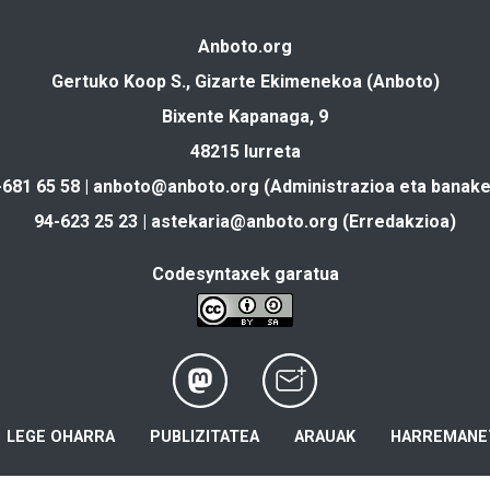
Anboto.org
Gertuko Koop S., Gizarte Ekimenekoa (Anboto)
Bixente Kapanaga, 9
48215 Iurreta
-681 65 58 |
anboto@anboto.org
(Administrazioa eta banake
94-623 25 23 |
astekaria@anboto.org
(Erredakzioa)
Codesyntaxek garatua
LEGE OHARRA
PUBLIZITATEA
ARAUAK
HARREMANE