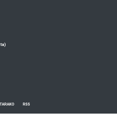
ta)
TARAKO
RSS