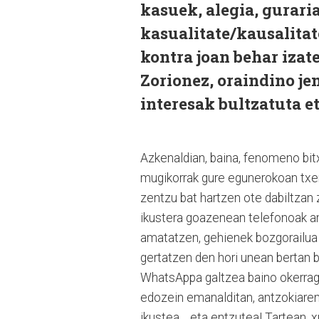
kasuek, alegia, gurari
kasualitate/kausalita
kontra joan behar izat
Zorionez, oraindino j
interesak bultzatuta et
Azkenaldian, baina, fenomeno bit
mugikorrak gure egunerokoan txer
zentzu bat hartzen ote dabiltzan
ikustera goazenean telefonoak ama
amatatzen, gehienek bozgorailua j
gertatzen den hori unean bertan b
WhatsAppa galtzea baino okerragori
edozein emanalditan, antzokiaren 
ikustea… eta entzutea! Tartean, x