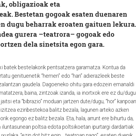
ak, obligazioak eta
teak. Bestetan gogoak esaten duenaren
en dugu beharrak eroaten gaituen lekura
endea gurera –teatrora– gogoak edo
ortzen dela sinetsita egon gara.
xi batek bestelakorik pentsatzera garamatza. Kontua da
tatu genituenetik “hemen” edo “han” adierazleek beste
 zalantzan gaudela. Dagoeneko ohitu gara edozein emanaldi
tatzera, baina, zintzoak izanda, ia inortxok ere ez du/dugu
aitsi eta “bibrazio” moduan jartzen dute/dugu, “hor” kanpoa
izitzea ezinbestekoa balitz bezala, lagunen arteko azken
k egongo ez balitz bezala. Eta, hala, arrunt ere bihurtu da,
iluntasunean poltsa edota poltsikoetan ipurtargi dardartiak
uxurlaka, “ezin dot hitz egin… teatroan nago”, esaten duenik