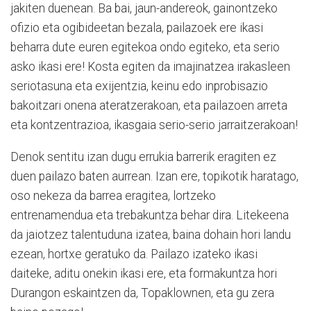
jakiten duenean. Ba bai, jaun-andereok, gainontzeko
ofizio eta ogibideetan bezala, pailazoek ere ikasi
beharra dute euren egitekoa ondo egiteko, eta serio
asko ikasi ere! Kosta egiten da imajinatzea irakasleen
seriotasuna eta exijentzia, keinu edo inprobisazio
bakoitzari onena ateratzerakoan, eta pailazoen arreta
eta kontzentrazioa, ikasgaia serio-serio jarraitzerakoan!
Denok sentitu izan dugu errukia barrerik eragiten ez
duen pailazo baten aurrean. Izan ere, topikotik haratago,
oso nekeza da barrea eragitea, lortzeko
entrenamendua eta trebakuntza behar dira. Litekeena
da jaiotzez talentuduna izatea, baina dohain hori landu
ezean, hortxe geratuko da. Pailazo izateko ikasi
daiteke, aditu onekin ikasi ere, eta formakuntza hori
Durangon eskaintzen da, Topaklownen, eta gu zera