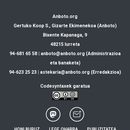
Anboto.org
Gertuko Koop S., Gizarte Ekimenekoa (Anboto)
Bixente Kapanaga, 9
48215 Iurreta
94-681 65 58 |
anboto@anboto.org
(Administrazioa
eta banaketa)
94-623 25 23 |
astekaria@anboto.org
(Erredakzioa)
Codesyntaxek garatua
HONI BURUZ
LEGE OHARRA
PUBLIZITATEA