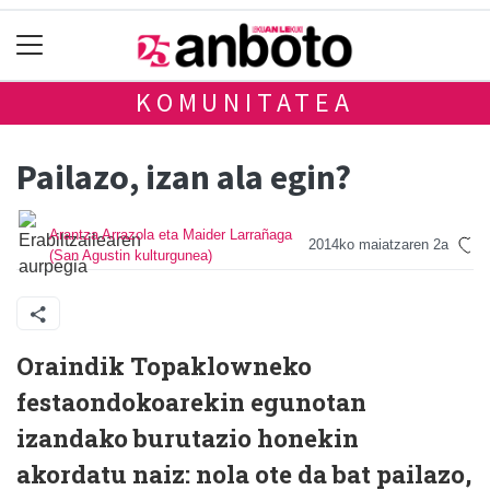
KOMUNITATEA
Pailazo, izan ala egin?
Arantza Arrazola eta Maider Larrañaga
2014ko maiatzaren 2a
(San Agustin kulturgunea)
Oraindik Topaklowneko
festaondokoarekin egunotan
izandako burutazio honekin
akordatu naiz: nola ote da bat pailazo,