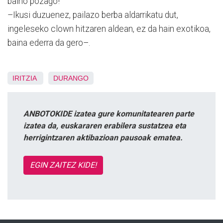
baino pozago!
–Ikusi duzuenez, pailazo berba aldarrikatu dut,
ingeleseko clown hitzaren aldean, ez da hain exotikoa,
baina ederra da gero–.
IRITZIA
DURANGO
ANBOTOKIDE izatea gure komunitatearen parte
izatea da, euskararen erabilera sustatzea eta
herrigintzaren aktibazioan pausoak ematea.
EGIN ZAITEZ KIDE!