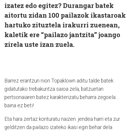
izatez edo egitez? Durangar batek
aitortu zidan 100 pailazok ikastaroak
hartuko zituztela irakurri zuenean,
kaletik ere “pailazo jantzita” joango
zirela uste izan zuela.
Barrez erantzun nion Topaklown aditu talde batek
gidatutako trebakuntza saioa zela, batzuetan
pertsonaiaren batez karakterizatu beharra zegoela…
baina ez beti!
Eta hara zertaz konturatu naizen: jendea harri eta zur
gelditzen da pailazo izateko ikasi egin behar dela