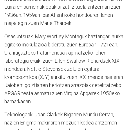
Lurraren barne nukleoak bi zati zituela antzeman zuen
1936an. 1959an Ipar Atlantikoko hondoaren lehen
mapa egin zuen Marie Tharpek.
Osasuntsuak: Mary Wortley Montaguk baztangari aurka
egiteko inokulazioa bideratu zuen Europan 1721ean.
Ura iragazteko tratamenduak aplikatzeko lehen
laborategia eraiki zuen Ellen Swallow Richardsek XIX.
mendean. Nettie Stevensek zelulen egitura
kromosomikoa (X, Y) aurkitu zuen XX. mende hasieran.
Jaioberri goiztiarren heriotzen arrazoiak detektatzeko
APGAR testa asmatu zuen Virgina Apgarrek 1950eko
hamarkadan.
Teknologoak: Joan Clarkek Bigarren Mundu Gerran,
nazien Enigma makinaren mezuen kodea antzeman