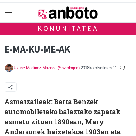
KOMUNITATEA
E-MA-KU-ME-AK
Uxune Martinez Mazaga (Soziologoa)
2018ko otsailaren 11
Asmatzaileak: Berta Benzek
automobiletako balaztako zapatak
asmatu zituen 1890ean, Mary
Andersonek haizetakoa 1903an eta