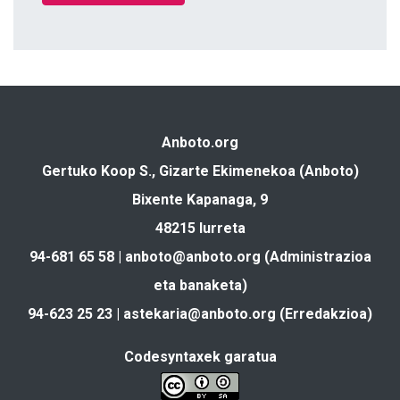
Anboto.org
Gertuko Koop S., Gizarte Ekimenekoa (Anboto)
Bixente Kapanaga, 9
48215 Iurreta
94-681 65 58 |
anboto@anboto.org
(Administrazioa
eta banaketa)
94-623 25 23 |
astekaria@anboto.org
(Erredakzioa)
Codesyntaxek garatua