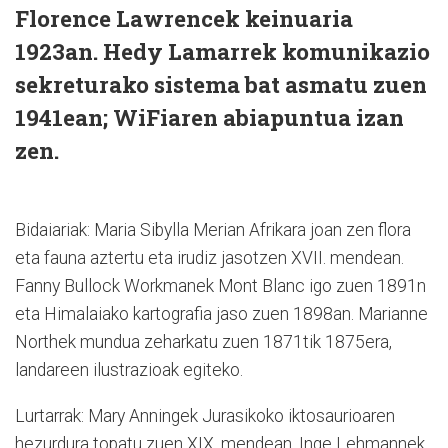
Florence Lawrencek keinuaria
1923an. Hedy Lamarrek komunikazio
sekreturako sistema bat asmatu zuen
1941ean; WiFiaren abiapuntua izan
zen.
Bidaiariak: Maria Sibylla Merian Afrikara joan zen flora
eta fauna aztertu eta irudiz jasotzen XVII. mendean.
Fanny Bullock Workmanek Mont Blanc igo zuen 1891n
eta Himalaiako kartografia jaso zuen 1898an. Marianne
Northek mundua zeharkatu zuen 1871tik 1875era,
landareen ilustrazioak egiteko.
Lurtarrak: Mary Anningek Jurasikoko iktosaurioaren
hezurdura topatu zuen XIX. mendean. Inge Lehmannek