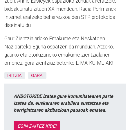
zuen. Annie Easleyek espazioko zundak aireratzeko
bideak urratu zituen XX. mendean. Radia Perlmanek
Internet eratzeko beharrezkoa den STP protokoloa
diseinatu du.
Gaur Zientzia arloko Emakume eta Neskatoen
Nazioarteko Eguna ospatzen da munduan. Atzoko,
gaurko eta etorkizuneko emakume zientzialarien
omenez: gora zientziaz beteriko E-MA-KU-ME-AK!
IRITZIA
GARAI
ANBOTOKIDE izatea gure komunitatearen parte
izatea da, euskararen erabilera sustatzea eta
herrigintzaren aktibazioan pausoak ematea.
EGIN ZAITEZ KIDE!