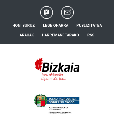
HONI BURUZ
LEGE OHARRA
PUBLIZITATEA
ARAUAK
HARREMANETARAKO
RSS