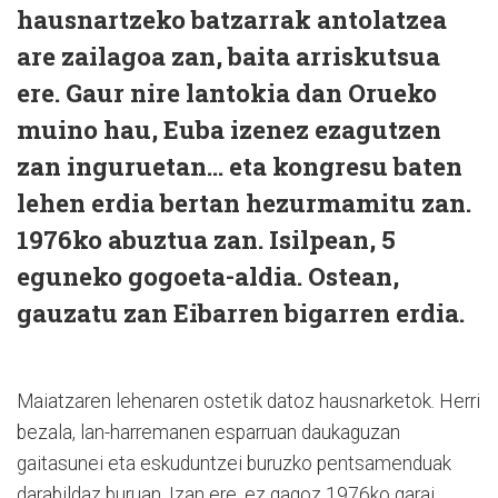
hausnartzeko batzarrak antolatzea
are zailagoa zan, baita arriskutsua
ere. Gaur nire lantokia dan Orueko
muino hau, Euba izenez ezagutzen
zan inguruetan... eta kongresu baten
lehen erdia bertan hezurmamitu zan.
1976ko abuztua zan. Isilpean, 5
eguneko gogoeta-aldia. Ostean,
gauzatu zan Eibarren bigarren erdia.
Maiatzaren lehenaren ostetik datoz hausnarketok. Herri
bezala, lan-harremanen esparruan daukaguzan
gaitasunei eta eskuduntzei buruzko pentsamenduak
darabildaz buruan. Izan ere, ez gagoz 1976ko garai