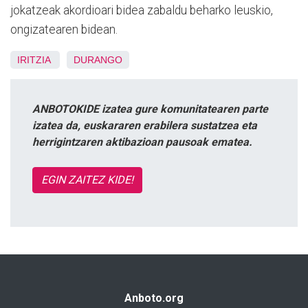
jokatzeak akordioari bidea zabaldu beharko leuskio,
ongizatearen bidean.
IRITZIA
DURANGO
ANBOTOKIDE izatea gure komunitatearen parte
izatea da, euskararen erabilera sustatzea eta
herrigintzaren aktibazioan pausoak ematea.
EGIN ZAITEZ KIDE!
Anboto.org