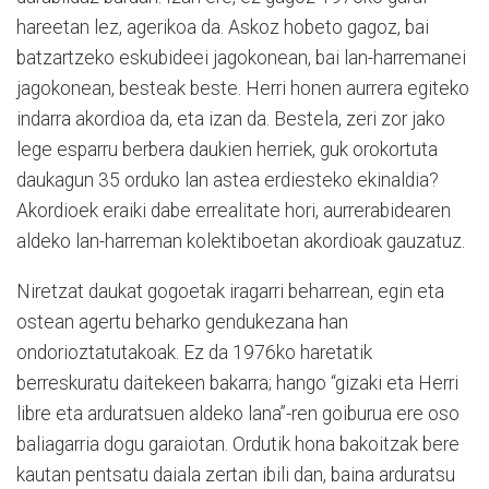
hareetan lez, agerikoa da. Askoz hobeto gagoz, bai
batzartzeko eskubideei jagokonean, bai lan-harremanei
jagokonean, besteak beste. Herri honen aurrera egiteko
indarra akordioa da, eta izan da. Bestela, zeri zor jako
lege esparru berbera daukien herriek, guk orokortuta
daukagun 35 orduko lan astea erdiesteko ekinaldia?
Akordioek eraiki dabe errealitate hori, aurrerabidearen
aldeko lan-harreman kolektiboetan akordioak gauzatuz.
Niretzat daukat gogoetak iragarri beharrean, egin eta
ostean agertu beharko gendukezana han
ondorioztatutakoak. Ez da 1976ko haretatik
berreskuratu daitekeen bakarra; hango “gizaki eta Herri
libre eta arduratsuen aldeko lana”-ren goiburua ere oso
baliagarria dogu garaiotan. Ordutik hona bakoitzak bere
kautan pentsatu daiala zertan ibili dan, baina arduratsu