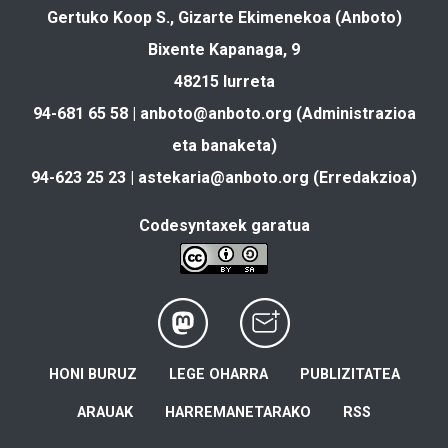
Gertuko Koop S., Gizarte Ekimenekoa (Anboto)
Bixente Kapanaga, 9
48215 Iurreta
94-681 65 58 |
anboto@anboto.org
(Administrazioa
eta banaketa)
94-623 25 23 |
astekaria@anboto.org
(Erredakzioa)
Codesyntaxek garatua
HONI BURUZ
LEGE OHARRA
PUBLIZITATEA
ARAUAK
HARREMANETARAKO
RSS