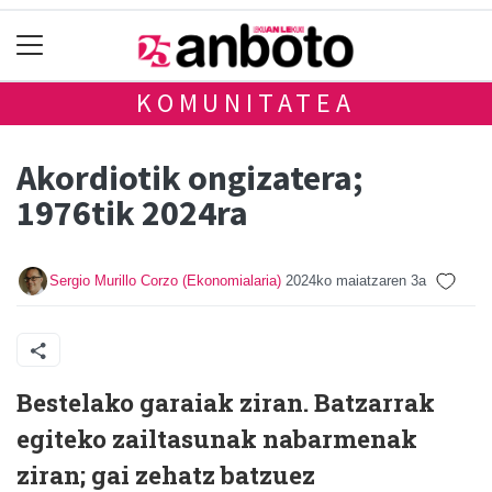
KOMUNITATEA
Akordiotik ongizatera;
1976tik 2024ra
Sergio Murillo Corzo (Ekonomialaria)
2024ko maiatzaren 3a
Bestelako garaiak ziran. Batzarrak
egiteko zailtasunak nabarmenak
ziran; gai zehatz batzuez