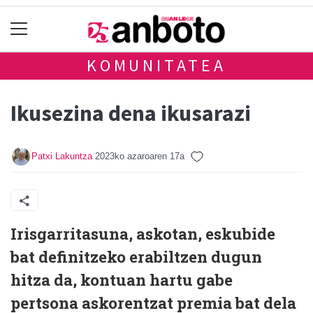
KOMUNITATEA
Ikusezina dena ikusarazi
Patxi Lakuntza
2023ko azaroaren 17a
Irisgarritasuna, askotan, eskubide
bat definitzeko erabiltzen dugun
hitza da, kontuan hartu gabe
pertsona askorentzat premia bat dela