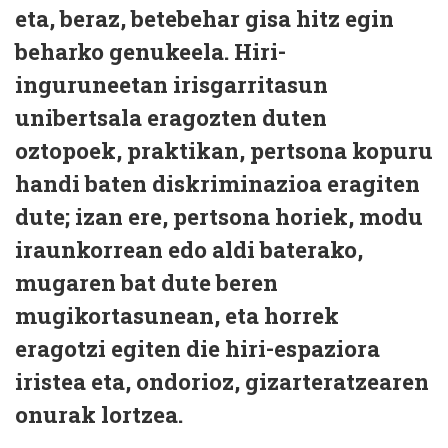
eta, beraz, betebehar gisa hitz egin
beharko genukeela. Hiri-
inguruneetan irisgarritasun
unibertsala eragozten duten
oztopoek, praktikan, pertsona kopuru
handi baten diskriminazioa eragiten
dute; izan ere, pertsona horiek, modu
iraunkorrean edo aldi baterako,
mugaren bat dute beren
mugikortasunean, eta horrek
eragotzi egiten die hiri-espaziora
iristea eta, ondorioz, gizarteratzearen
onurak lortzea.