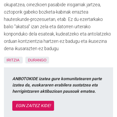
okupatzea, oinezkoen pasabide irisgarriak jartzea,
oztoporik gabeko bozketa-kabinak erraztea
hauteskunde-prozesuetan, etab. Ez du ezertarkako
balio "akatsa" izan zela eta datorren urterako
konponduko dela esateak, kudeatzeko eta antolatzeko
orduan kontzientzia hartzen ez badugu eta ikusezina
dena ikusarazten ez badugu.
IRITZIA
DURANGO
ANBOTOKIDE izatea gure komunitatearen parte
izatea da, euskararen erabilera sustatzea eta
herrigintzaren aktibazioan pausoak ematea.
EGIN ZAITEZ KIDE!