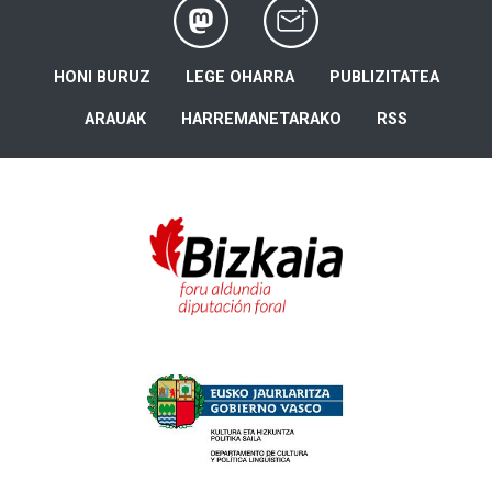
HONI BURUZ
LEGE OHARRA
PUBLIZITATEA
ARAUAK
HARREMANETARAKO
RSS