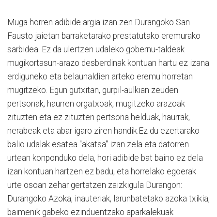
Muga horren adibide argia izan zen Durangoko San
Fausto jaietan barraketarako prestatutako eremurako
sarbidea. Ez da ulertzen udaleko gobernu-taldeak
mugikortasun-arazo desberdinak kontuan hartu ez izana
erdiguneko eta belaunaldien arteko eremu horretan
mugitzeko. Egun gutxitan, gurpil-aulkian zeuden
pertsonak, haurren orgatxoak, mugitzeko arazoak
zituzten eta ez zituzten pertsona helduak, haurrak,
nerabeak eta abar igaro ziren handik.Ez du ezertarako
balio udalak esatea "akatsa" izan zela eta datorren
urtean konponduko dela, hori adibide bat baino ez dela
izan kontuan hartzen ez badu, eta horrelako egoerak
urte osoan zehar gertatzen zaizkigula Durangon:
Durangoko Azoka, inauteriak, larunbatetako azoka txikia,
baimenik gabeko ezinduentzako aparkalekuak