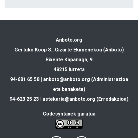
Anboto.org
Gertuko Koop S., Gizarte Ekimenekoa (Anboto)
Bixente Kapanaga, 9
48215 Iurreta
94-681 65 58 |
anboto@anboto.org
(Administrazioa
eta banaketa)
94-623 25 23 |
astekaria@anboto.org
(Erredakzioa)
Codesyntaxek garatua