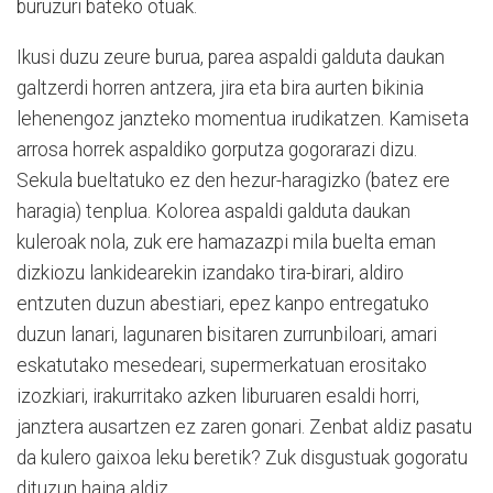
buruzuri bateko otuak.
Ikusi duzu zeure burua, parea aspaldi galduta daukan
galtzerdi horren antzera, jira eta bira aurten bikinia
lehenengoz janzteko momentua irudikatzen. Kamiseta
arrosa horrek aspaldiko gorputza gogorarazi dizu.
Sekula bueltatuko ez den hezur-haragizko (batez ere
haragia) tenplua. Kolorea aspaldi galduta daukan
kuleroak nola, zuk ere hamazazpi mila buelta eman
dizkiozu lankidearekin izandako tira-birari, aldiro
entzuten duzun abestiari, epez kanpo entregatuko
duzun lanari, lagunaren bisitaren zurrunbiloari, amari
eskatutako mesedeari, supermerkatuan erositako
izozkiari, irakurritako azken liburuaren esaldi horri,
janztera ausartzen ez zaren gonari. Zenbat aldiz pasatu
da kulero gaixoa leku beretik? Zuk disgustuak gogoratu
dituzun haina aldiz.