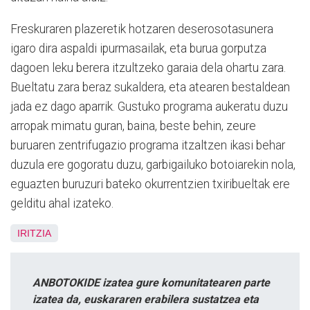
Freskuraren plazeretik hotzaren deserosotasunera
igaro dira aspaldi ipurmasailak, eta burua gorputza
dagoen leku berera itzultzeko garaia dela ohartu zara.
Bueltatu zara beraz sukaldera, eta atearen bestaldean
jada ez dago aparrik. Gustuko programa aukeratu duzu
arropak mimatu guran, baina, beste behin, zeure
buruaren zentrifugazio programa itzaltzen ikasi behar
duzula ere gogoratu duzu, garbigailuko botoiarekin nola,
eguazten buruzuri bateko okurrentzien txiribueltak ere
gelditu ahal izateko.
IRITZIA
ANBOTOKIDE izatea gure komunitatearen parte
izatea da, euskararen erabilera sustatzea eta