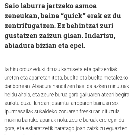
Saio laburra jartzeko asmoa
zeneukan, baina “quick” erak ez du
zentrifugatzen. Ez behintzat zuri
gustatzen zaizun gisan. Indartsu,
abiadura bizian eta epel.
Ia hiru orduz eduki dituzu kamiseta eta galtzerdiak
uretan eta aparretan itota, buelta eta buelta metalezko
danborrean. Abiadura handitzen hasi da azken minutuak
heldu ahala, eta zeure burua garbigailuaren ateari begira
aurkitu duzu, lurrean jesarrita, arroparen bainuari so.
Ipurmasailak sukaldeko zoruaren freskuran dituzula,
makina barruko aparrak nola, zeure buruak ere egin du
gora, eta eskaratzetik haratago joan zaizkizu eguazten