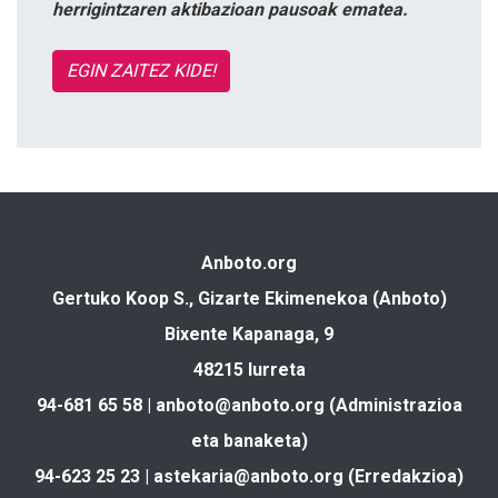
herrigintzaren aktibazioan pausoak ematea.
EGIN ZAITEZ KIDE!
Anboto.org
Gertuko Koop S., Gizarte Ekimenekoa (Anboto)
Bixente Kapanaga, 9
48215 Iurreta
94-681 65 58 |
anboto@anboto.org
(Administrazioa
eta banaketa)
94-623 25 23 |
astekaria@anboto.org
(Erredakzioa)