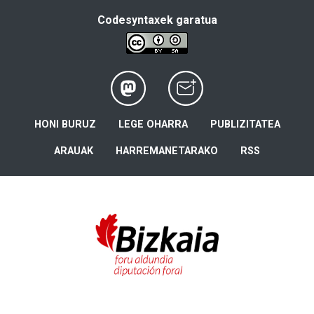
Codesyntaxek garatua
HONI BURUZ
LEGE OHARRA
PUBLIZITATEA
ARAUAK
HARREMANETARAKO
RSS