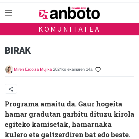
KOMUNITATEA
BIRAK
Miren Erdoiza Mujika
2024ko ekainaren 14a
Programa amaitu da. Gaur hogeita
hamar gradutan garbitu dituzu kirola
egiteko kamisetak, hamarnaka
kulero eta galtzerdiren bat edo beste.