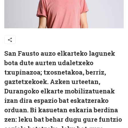
San Fausto auzo elkarteko lagunek
bota dute aurten udaletxeko
txupinazoa; txosnetakoa, berriz,
gaztetxekoek. Azken urteetan,
Durangoko elkarte mobilizatuenak
izan dira espazio bat eskatzerako
orduan. Bi kasuetan eskaria berdina
zen: leku bat behar dugu gure funtzio