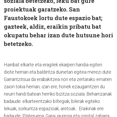
soziala betetzeko, leku bat gure
proiektuak garatzeko. San
Faustokoek lortu dute espazio bat;
gazteek, aldiz, eraikin pribatu bat
okupatu behar izan dute hutsune hori
betetzeko.
Hainbat elkarte eta eragilek ekarpen handia egiten
diote herriari eta baldintza duinetan egitea merezi dute.
Garrantzitsua da erabakitzea nori eta zertarako ematen
zaion tokia herrian; izan ere, honek ezaugarritzen du
neurri handi batean herriko bizitza soziala. Beharrizanak
badaude: elkarteentzako biltegiak, bilerak egiteko
lekuak, sorkuntza espazioak, aretoak... Eraikinak ere
badaude: Plateruena, Garai jauregia eta ospital zaharra,