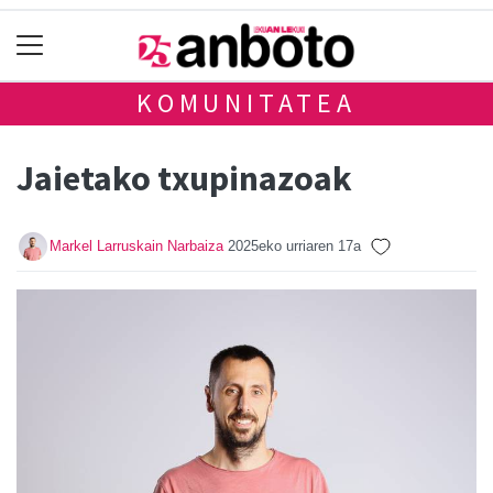
KOMUNITATEA
Jaietako txupinazoak
Markel Larruskain Narbaiza
2025eko urriaren 17a