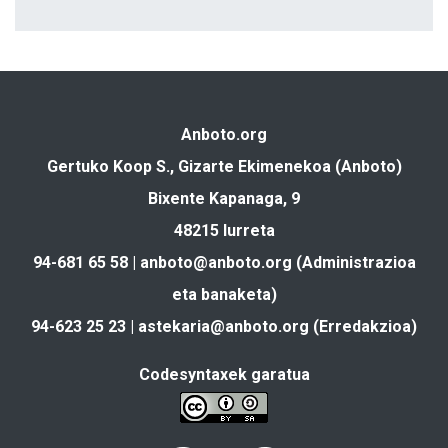
Anboto.org
Gertuko Koop S., Gizarte Ekimenekoa (Anboto)
Bixente Kapanaga, 9
48215 Iurreta
94-681 65 58 |
anboto@anboto.org
(Administrazioa
eta banaketa)
94-623 25 23 |
astekaria@anboto.org
(Erredakzioa)
Codesyntaxek garatua