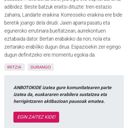
adibidez. Beste batzuk eraitsi dituzte: tren estazio
zaharra, Landarte eraikina. Korreoseko eraikina ere bide
beretik joango dela dirudi. Jaien aparra pasatu eta
eguneroko errutinara bueltatzean, aurrekontuen
eztabaida dator. Bertan erabakiko da non, nola eta
zertarako erabiliko dugun dirua. Espazioekin zer egingo
dugun definitzeko ere momentu egokia da.
IRITZIA
DURANGO
ANBOTOKIDE izatea gure komunitatearen parte
izatea da, euskararen erabilera sustatzea eta
herrigintzaren aktibazioan pausoak ematea.
EGIN ZAITEZ KIDE!