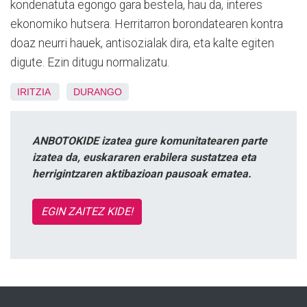
kondenatuta egongo gara bestela, hau da, interes
ekonomiko hutsera. Herritarron borondatearen kontra
doaz neurri hauek, antisozialak dira, eta kalte egiten
digute. Ezin ditugu normalizatu.
IRITZIA
DURANGO
ANBOTOKIDE izatea gure komunitatearen parte
izatea da, euskararen erabilera sustatzea eta
herrigintzaren aktibazioan pausoak ematea.
EGIN ZAITEZ KIDE!