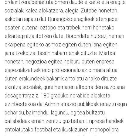
ordaintzera behartuta omen daude elkarte eta eragile
sozialak, kalea alokatzera, alegia. Zutabe honetan
askotan aipatu dut Durangoko eragileek etengabe
esaten dutena: oztopo eta trabek herri honetako
elkartegintza itotzen dute. Borondate hutsez, herriari
ekarpena egiteko asmoz egiten duten lana egiten
jarraitzeko zailtasun nabarmenak dituzte. Martxa
honetan, negozioa egitea helburu duten enpresa
espezializatuek edo profesionalizazio maila altua
duten erakundeek bakarrik antolatu ahalko dituzte
ekintza sozialak, gure herriaren altxorra den auzolana
desagerraraziz. 180 graduko norabide aldaketa
ezinbestekoa da. Administrazio publikoak erraztu egin
behar du, baimendu, lagundu, egitea bultzatu,
baliabideak eman zentzu guztietan. Enpresa handiek
antolatutako festibal eta ikuskizunen monopoliora