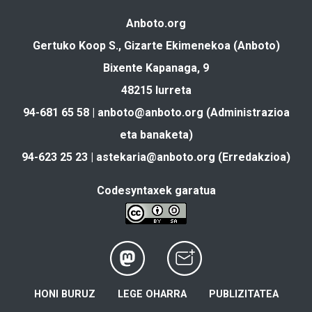
Anboto.org
Gertuko Koop S., Gizarte Ekimenekoa (Anboto)
Bixente Kapanaga, 9
48215 Iurreta
94-681 65 58 |
anboto@anboto.org
(Administrazioa
eta banaketa)
94-623 25 23 |
astekaria@anboto.org
(Erredakzioa)
Codesyntaxek garatua
HONI BURUZ
LEGE OHARRA
PUBLIZITATEA