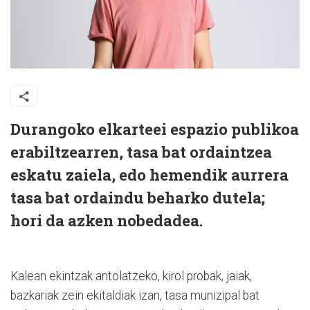
Durangoko elkarteei espazio publikoa
erabiltzearren, tasa bat ordaintzea
eskatu zaiela, edo hemendik aurrera
tasa bat ordaindu beharko dutela;
hori da azken nobedadea.
Kalean ekintzak antolatzeko, kirol probak, jaiak,
bazkariak zein ekitaldiak izan, tasa munizipal bat