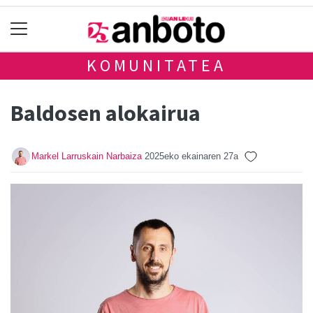
KOMUNITATEA
Baldosen alokairua
Markel Larruskain Narbaiza
2025eko ekainaren 27a