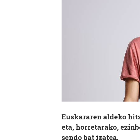
Euskararen aldeko hit
eta, horretarako, ezin
sendo bat izatea.