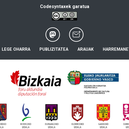
Codesyntaxek garatua
LEGE OHARRA
PUBLIZITATEA
ARAUAK
HARREMANE