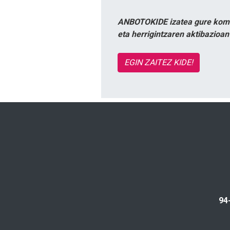
ANBOTOKIDE izatea gure komun
eta herrigintzaren aktibazioa
EGIN ZAITEZ KIDE!
94