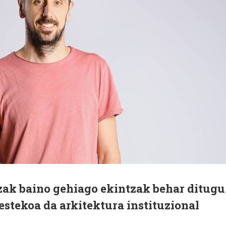
zak baino gehiago ekintzak behar ditugu
bestekoa da arkitektura instituzional