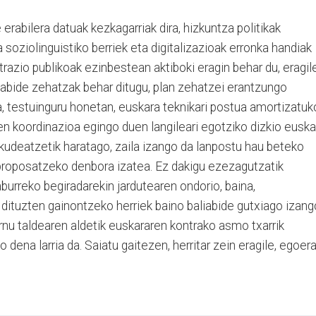
 erabilera datuak kezkagarria
k dira, hizkuntza politikak
 soziolinguistiko berriek eta digitalizazioak erronka handiak
strazio publikoak ezinbestean aktiboki eragin behar du, eragil
liabide zehatzak behar ditugu, plan zehatzei erantzungo
, testuinguru honetan, euskara teknikari postua amortizatuk
en koordinazioa egingo duen langileari egotziko dizkio euska
kudeatzetik haratago, zaila izango da lanpostu hau beteko
 proposatzeko denbora izatea. Ez dakigu ezezagutzatik
burreko begiradarekin jardutearen ondorio, baina,
 dituzten gainontzeko herriek baino baliabide gutxiago izang
nu taldearen aldetik euskararen kontrako asmo txarrik
o dena larria da. Saiatu gaitezen, herritar zein eragile, egoer