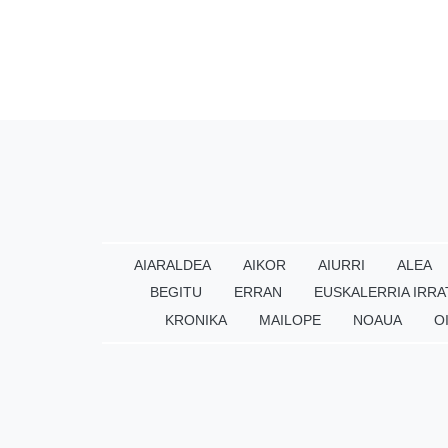
AIARALDEA
AIKOR
AIURRI
ALEA
BEGITU
ERRAN
EUSKALERRIA IRRA
KRONIKA
MAILOPE
NOAUA
O