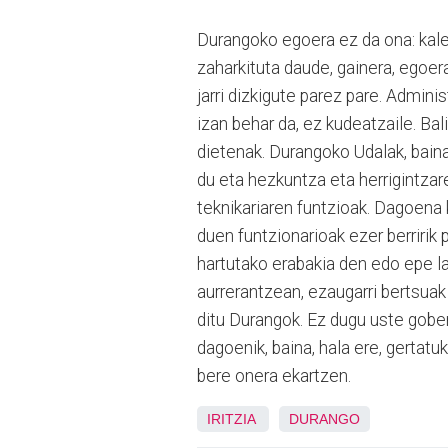
Durangoko egoera ez da ona: kale
zaharkituta daude, gainera, egoera
jarri dizkigute parez pare. Admini
izan behar da, ez kudeatzaile. Ba
dietenak. Durangoko Udalak, baina
du eta hezkuntza eta herrigintzar
teknikariaren funtzioak. Dagoena 
duen funtzionarioak ezer berririk
hartutako erabakia den edo epe la
aurrerantzean, ezaugarri bertsuak
ditu Durangok. Ez dugu uste gober
dagoenik, baina, hala ere, gertatuk
bere onera ekartzen.
IRITZIA
DURANGO