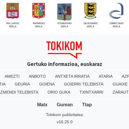
Gertuko informazioa, euskaraz
AMEZTI
ANBOTO
ANTXETA IRRATIA
ATARIA
AZP
TIA
GEURIA
GOIENA
GOIERRI TELEBISTA
GUAIXE
IZMENDI TELEBISTA
ORIO GUKA
TXINTXARRI
ZARAUT
Matx
Gurean
Ttap
Tokikom publizitatea
v16.25.0