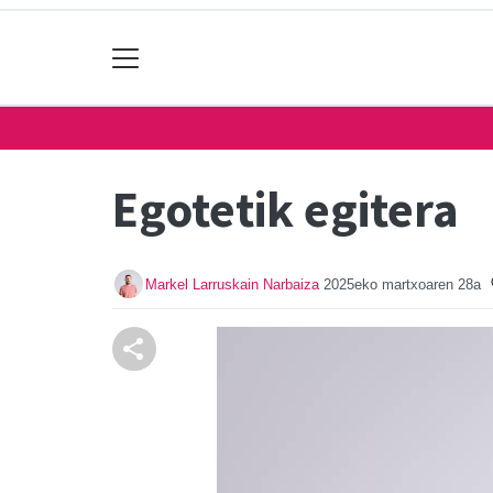
Egotetik egitera
Markel Larruskain Narbaiza
2025eko martxoaren 28a