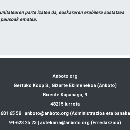
itatearen parte izatea da, euskararen erabilera sustatzea
n pausoak ematea.
Anboto.org
Gertuko Koop S., Gizarte Ekimenekoa (Anboto)
Bixente Kapanaga, 9
48215 Iurreta
-681 65 58 |
anboto@anboto.org
(Administrazioa eta banake
94-623 25 23 |
astekaria@anboto.org
(Erredakzioa)