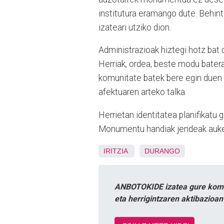
institutura eramango dute. Behin
izateari utziko dion.
Administrazioak hiztegi hotz bat
Herriak, ordea, beste modu batera 
komunitate batek bere egin duen z
afektuaren arteko talka.
Herrietan identitatea planifikatu 
Monumentu handiak jendeak aukera
IRITZIA
DURANGO
ANBOTOKIDE izatea gure komun
eta herrigintzaren aktibazioa