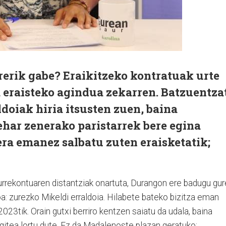
rrerik gabe? Eraikitzeko kontratuak urte
 eraisteko agindua zekarren. Batzuentza
ldoiak hiria itsusten zuen, baina
ar zenerako paristarrek bere egina
lera emanez salbatu zuten eraisketatik;
urrekontuaren distantziak onartuta, Durangon ere badugu gur
: zurezko Mikeldi erraldoia. Hilabete bateko bizitza eman
2023tik. Orain gutxi berriro kentzen saiatu da udala, baina
tea lortu dute. Ez da Madalenoste plazan geratuko: