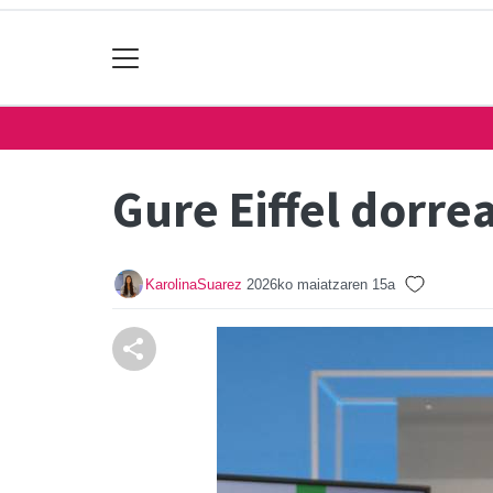
Gure Eiffel dorre
KarolinaSuarez
2026ko maiatzaren 15a