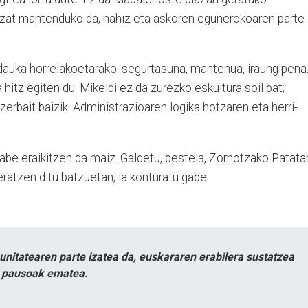
tzat mantenduko da, nahiz eta askoren egunerokoaren parte
 dauka horrelakoetarako: segurtasuna, mantenua, iraungipena
hitz egiten du. Mikeldi ez da zurezko eskultura soil bat;
erbait baizik. Administrazioaren logika hotzaren eta herri-
gabe eraikitzen da maiz. Galdetu, bestela, Zornotzako Patatar
tzen ditu batzuetan, ia konturatu gabe.
itatearen parte izatea da, euskararen erabilera sustatzea
n pausoak ematea.