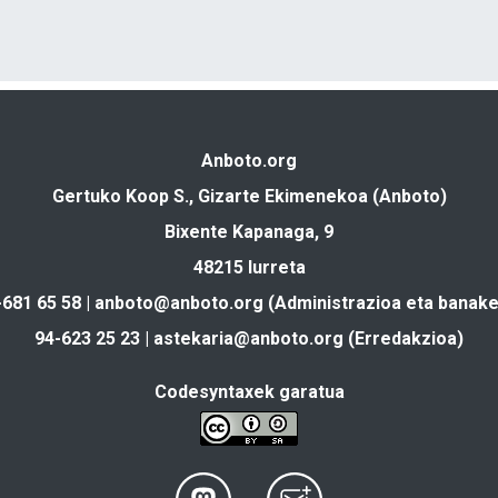
Anboto.org
Gertuko Koop S., Gizarte Ekimenekoa (Anboto)
Bixente Kapanaga, 9
48215 Iurreta
-681 65 58 |
anboto@anboto.org
(Administrazioa eta banake
94-623 25 23 |
astekaria@anboto.org
(Erredakzioa)
Codesyntaxek garatua