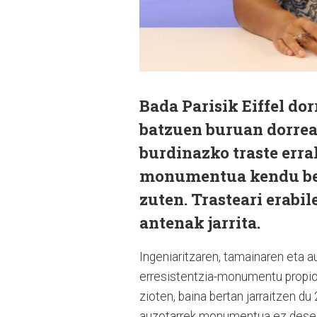
Bada Parisik Eiffel do
batzuen buruan dorrea
burdinazko traste erra
monumentua kendu beh
zuten. Trasteari erabi
antenak jarrita.
Ingeniaritzaren, tamainaren eta a
erresistentzia-monumentu propioa
zioten, baina bertan jarraitzen du 
auzotarrek monumentua ez desegi