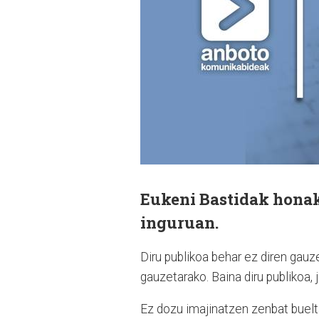
Eukeni Bastidak honak
inguruan.
Diru publikoa behar ez diren gauz
gauzetarako. Baina diru publikoa, 
Ez dozu imajinatzen zenbat buelt