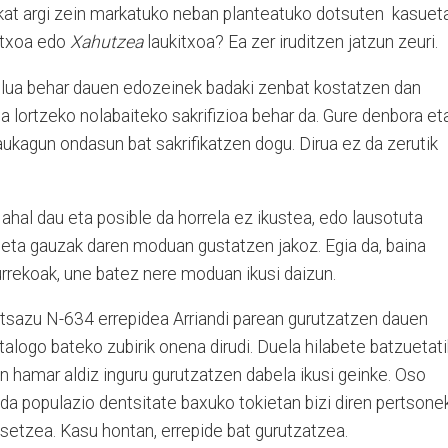
kat argi zein markatuko neban planteatuko dotsuten kasuet
itxoa edo
Xahutzea
laukitxoa? Ea zer iruditzen jatzun zeuri.
ailua behar dauen edozeinek badaki zenbat kostatzen dan
ua lortzeko nolabaiteko sakrifizioa behar da. Gure denbora et
aukagun ondasun bat sakrifikatzen dogu. Dirua ez da zerutik
 ahal dau eta posible da horrela ez ikustea, edo lausotuta
, eta gauzak daren moduan gustatzen jakoz. Egia da, baina
rekoak, une batez nere moduan ikusi daizun.
dotsazu N-634 errepidea Arriandi parean gurutzatzen dauen
talogo bateko zubirik onena dirudi. Duela hilabete batzuetati
hamar aldiz inguru gurutzatzen dabela ikusi geinke. Oso
a da populazio dentsitate baxuko tokietan bizi diren pertsone
setzea. Kasu hontan, errepide bat gurutzatzea.