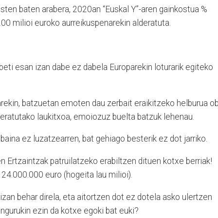
sten baten arabera, 2020an “Euskal Y”-aren gainkostua %
00 milioi euroko aurreikuspenarekin alderatuta.
eti esan izan dabe ez dabela Europarekin loturarik egiteko
rekin, batzuetan emoten dau zerbait eraikitzeko helburua o
keratutako laukitxoa, emoiozuz buelta batzuk lehenau.
baina ez luzatzearren, bat gehiago besterik ez dot jarriko.
n Ertzaintzak patruilatzeko erabiltzen dituen kotxe berriak!
 24.000.000 euro (hogeita lau milioi).
izan behar direla, eta aitortzen dot ez dotela asko ulertzen
 ingurukin ezin da kotxe egoki bat euki?