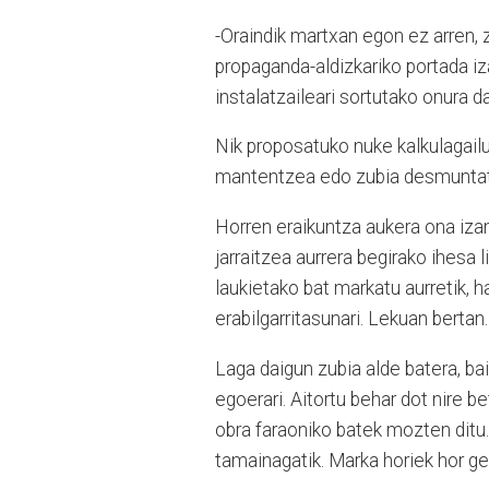
-Oraindik martxan egon ez arren, 
propaganda-aldizkariko portada iz
instalatzaileari sortutako onura da
Nik proposatuko nuke kalkulagailu
mantentzea edo zubia desmuntatu
Horren eraikuntza aukera ona izan
jarraitzea aurrera begirako ihesa 
laukietako bat markatu aurretik, 
erabilgarritasunari. Lekuan bertan.
Laga daigun zubia alde batera, ba
egoerari. Aitortu behar dot nire 
obra faraoniko batek mozten ditu
tamainagatik. Marka horiek hor ge