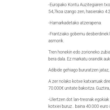
-Europako Kontu Auzitegiaren txo
54,7koa izango zen, hasierako 4.2
-Hamarkadetako atzerapena.
-Frantziako gobernu desberdinek b
asmorik.
Tren honekin edo zorioneko zubia
bera dala. Ez markatu oraindik au
Adibide gehiago bururatzen jataz, 
A zer nolako kotxe katxarruak dire
70.000€ unitate bakoitza. Guztira,
-Ulertzen dot lan-tresnak egokiak 
kotxiei buruz... baina 40.000 euro