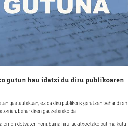
o gutun hau idatzi du diru publikoaren
etan gastautakuan, ez da diru publikorik geratzen behar diren
jatorrian, behar diren gauzetarako da.
a emon dotsaten honi, baina hiru laukitxoetako bat markatu