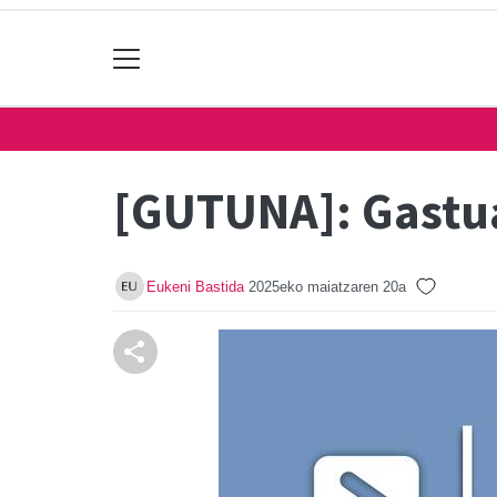
[GUTUNA]: Gastua
Eukeni Bastida
2025eko maiatzaren 20a