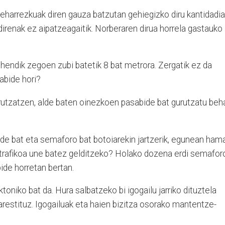
 beharrezkuak diren gauza batzutan gehiegizko diru kantidadia
irenak ez aipatzeagaitik. Norberaren dirua horrela gastauko 
 lehendik zegoen zubi batetik 8 bat metrora. Zergatik ez da
abide hori?
urutzatzen, alde baten oinezkoen pasabide bat gurutzatu beh
e bat eta semaforo bat botoiarekin jartzerik, egunean ham
 trafikoa une batez gelditzeko? Holako dozena erdi semafor
ide horretan bertan.
ktoniko bat da. Hura salbatzeko bi igogailu jarriko dituztela
restituz. Igogailuak eta haien bizitza osorako mantentze-