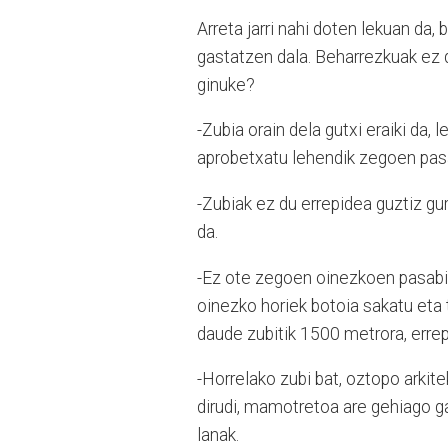
Arreta jarri nahi doten lekuan da,
gastatzen dala. Beharrezkuak ez d
ginuke?
-Zubia orain dela gutxi eraiki da,
aprobetxatu lehendik zegoen pas
-Zubiak ez du errepidea guztiz g
da.
-Ez ote zegoen oinezkoen pasabid
oinezko horiek botoia sakatu eta
daude zubitik 1500 metrora, errep
-Horrelako zubi bat, oztopo arkite
dirudi, mamotretoa are gehiago ga
lanak.