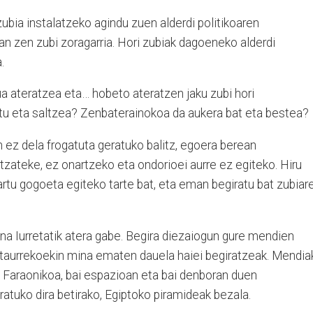
zubia instalatzeko agindu zuen alderdi politikoaren
an zen zubi zoragarria. Hori zubiak dagoeneko alderdi
.
a ateratzea eta… hobeto ateratzen jaku zubi hori
 eta saltzea? Zenbaterainokoa da aukera bat eta bestea?
 ez dela frogatuta geratuko balitz, egoera berean
litzateke, ez onartzeko eta ondorioei aurre ez egiteko. Hiru
hartu gogoeta egiteko tarte bat, eta eman begiratu bat zubiar
ina Iurretatik atera gabe. Begira diezaiogun gure mendien
betaurrekoekin mina ematen dauela haiei begiratzeak. Mendia
. Faraonikoa, bai espazioan eta bai denboran duen
ratuko dira betirako, Egiptoko piramideak bezala.