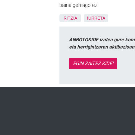
baina gehiago ez
IRITZIA
IURRETA
ANBOTOKIDE izatea gure komun
eta herrigintzaren aktibazioa
EGIN ZAITEZ KIDE!