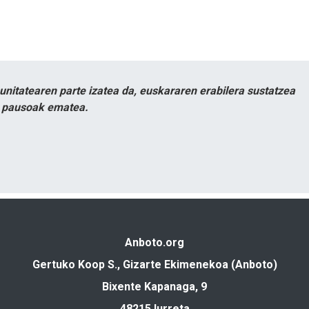
itatearen parte izatea da, euskararen erabilera sustatzea
n pausoak ematea.
Anboto.org
Gertuko Koop S., Gizarte Ekimenekoa (Anboto)
Bixente Kapanaga, 9
48215 Iurreta