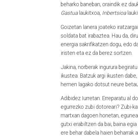
beharko baneban, oraindik ez dau
Gastua
laukitxoa,
Inbertsioa
lauk
Goizetan lanera joateko iratzarg
soldata bat irabaztea. Hau da, dir
energia sakrifikatzen dogu, edo d
iristen eta ez da berez sortzen.
Jakina, norberak ingurura begiratu
ikustea. Batzuk argi ikusten dabe
hemen lagako dotsut neure betaur
Adibidez Iurretan. Erreparatu al 
egurrezko zubi dotoreari? Zubi-ka
martxan dagoen honetan, egunean 
gutxi erabiltzen da bai, baina egi
ere behar dabela haien beharrak a