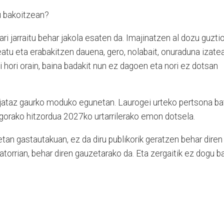
u bakoitzean?
ari jarraitu behar jakola esaten da. Imajinatzen al dozu guzti
eatu eta erabakitzen dauena, gero, nolabait, onuraduna izate
i hori orain, baina badakit nun ez dagoen eta nori ez dotsan
jataz gaurko moduko egunetan. Laurogei urteko pertsona ba
orako hitzordua 2027ko urtarrilerako emon dotsela.
etan gastautakuan, ez da diru publikorik geratzen behar diren
jatorrian, behar diren gauzetarako da. Eta zergaitik ez dogu b