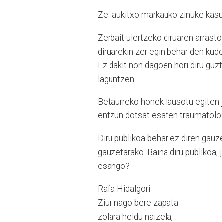
Ze laukitxo markauko zinuke kas
Zerbait ulertzeko diruaren arrasto
diruarekin zer egin behar den kud
Ez dakit non dagoen hori diru guzt
laguntzen.
Betaurreko honek lausotu egiten 
entzun dotsat esaten traumatolog
Diru publikoa behar ez diren gauz
gauzetarako. Baina diru publikoa, 
esango?
Rafa Hidalgori
Ziur nago bere zapata
zolara heldu naizela,