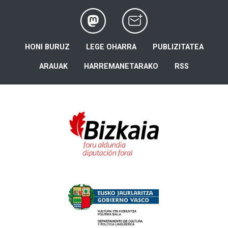
HONI BURUZ
LEGE OHARRA
PUBLIZITATEA
ARAUAK
HARREMANETARAKO
RSS