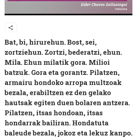
Bat, bi, hirurehun. Bost, sei,
zortziehun. Zortzi, bederatzi, ehun.
Mila. Ehun milatik gora. Milioi
batzuk. Gora eta gorantz. Pilatzen,
armairu hondoko arropa multzoak
bezala, erabiltzen ez den gelako
hautsak egiten duen bolaren antzera.
Pilatzen, itsas hondoan, itsas
hondarrak bailiran. Hondatuta
baleude bezala, jokoz eta lekuz kanpo.