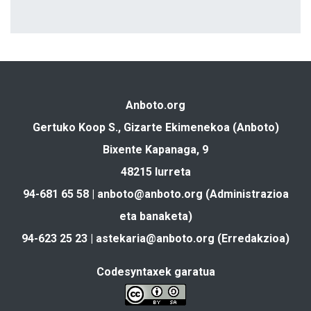
Anboto.org
Gertuko Koop S., Gizarte Ekimenekoa (Anboto)
Bixente Kapanaga, 9
48215 Iurreta
94-681 65 58 |
anboto@anboto.org
(Administrazioa
eta banaketa)
94-623 25 23 |
astekaria@anboto.org
(Erredakzioa)
Codesyntaxek garatua