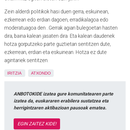
Zein alderdi politikok hasi duen gerra, eskuinean,
ezkerrean edo erdian dagoen, erradikalagoa edo
moderatuagoa den…Gerrak agian bulegoetan hasten
dira, baina kalean jasaten dira. Eta kalean daudenek
hotza gorputzeko parte guztietan sentitzen dute,
ezkerrean, erdian eta eskuinean. Hotza ez dute
agintariek sentitzen.
IRITZIA
ATXONDO
ANBOTOKIDE izatea gure komunitatearen parte
izatea da, euskararen erabilera sustatzea eta
herrigintzaren aktibazioan pausoak ematea.
EGIN ZAITEZ KIDE!