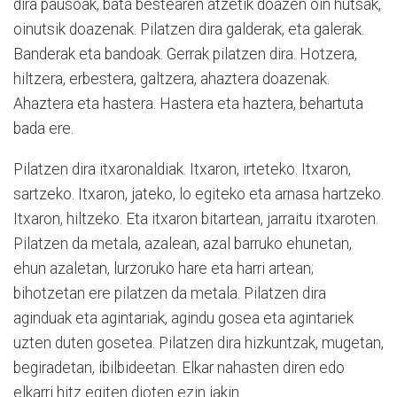
dira pausoak, bata bestearen atzetik doazen oin hutsak,
oinutsik doazenak. Pilatzen dira galderak, eta galerak.
Banderak eta bandoak. Gerrak pilatzen dira. Hotzera,
hiltzera, erbestera, galtzera, ahaztera doazenak.
Ahaztera eta hastera. Hastera eta haztera, behartuta
bada ere.
Pilatzen dira itxaronaldiak. Itxaron, irteteko. Itxaron,
sartzeko. Itxaron, jateko, lo egiteko eta arnasa hartzeko.
Itxaron, hiltzeko. Eta itxaron bitartean, jarraitu itxaroten.
Pilatzen da metala, azalean, azal barruko ehunetan,
ehun azaletan, lurzoruko hare eta harri artean;
bihotzetan ere pilatzen da metala. Pilatzen dira
aginduak eta agintariak, agindu gosea eta agintariek
uzten duten gosetea. Pilatzen dira hizkuntzak, mugetan,
begiradetan, ibilbideetan. Elkar nahasten diren edo
elkarri hitz egiten dioten ezin jakin.