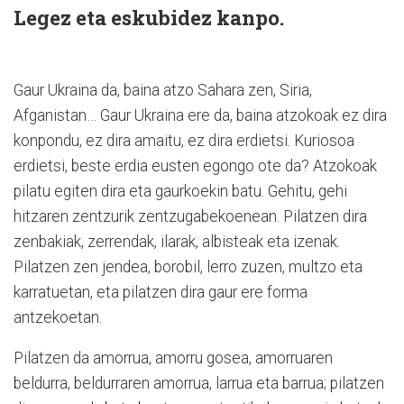
Legez eta eskubidez kanpo.
Gaur Ukraina da, baina atzo Sahara zen, Siria,
Afganistan… Gaur Ukraina ere da, baina atzokoak ez dira
konpondu, ez dira amaitu, ez dira erdietsi. Kuriosoa
erdietsi, beste erdia eusten egongo ote da? Atzokoak
pilatu egiten dira eta gaurkoekin batu. Gehitu, gehi
hitzaren zentzurik zentzugabekoenean. Pilatzen dira
zenbakiak, zerrendak, ilarak, albisteak eta izenak.
Pilatzen zen jendea, borobil, lerro zuzen, multzo eta
karratuetan, eta pilatzen dira gaur ere forma
antzekoetan.
Pilatzen da amorrua, amorru gosea, amorruaren
beldurra, beldurraren amorrua, larrua eta barrua; pilatzen