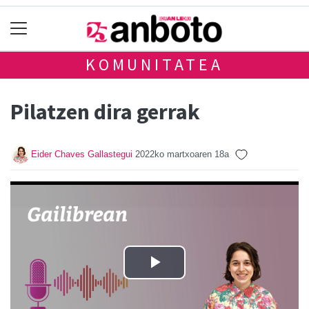
KOMUNITATEA
Pilatzen dira gerrak
Eider Chaves Gallastegui
2022ko martxoaren 18a