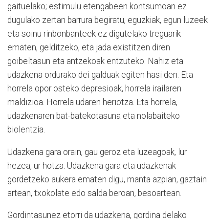
gaituelako; estimulu etengabeen kontsumoan ez
dugulako zertan barrura begiratu, eguzkiak, egun luzeek
eta soinu rinbonbanteek ez digutelako treguarik
ematen, gelditzeko, eta jada existitzen diren
goibeltasun eta antzekoak entzuteko. Nahiz eta
udazkena ordurako dei galduak egiten hasi den. Eta
horrela opor osteko depresioak, horrela irailaren
maldizioa. Horrela udaren heriotza. Eta horrela,
udazkenaren bat-batekotasuna eta nolabaiteko
biolentzia.
Udazkena gara orain, gau geroz eta luzeagoak, lur
hezea, ur hotza. Udazkena gara eta udazkenak
gordetzeko aukera ematen digu, manta azpian, gaztain
artean, txokolate edo salda beroan, besoartean.
Gordintasunez etorri da udazkena, gordina delako