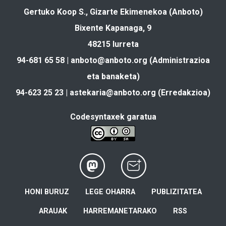
Gertuko Koop S., Gizarte Ekimenekoa (Anboto)
Bixente Kapanaga, 9
48215 Iurreta
94-681 65 58 |
anboto@anboto.org
(Administrazioa
eta banaketa)
94-623 25 23 |
astekaria@anboto.org
(Erredakzioa)
Codesyntaxek garatua
HONI BURUZ
LEGE OHARRA
PUBLIZITATEA
ARAUAK
HARREMANETARAKO
RSS