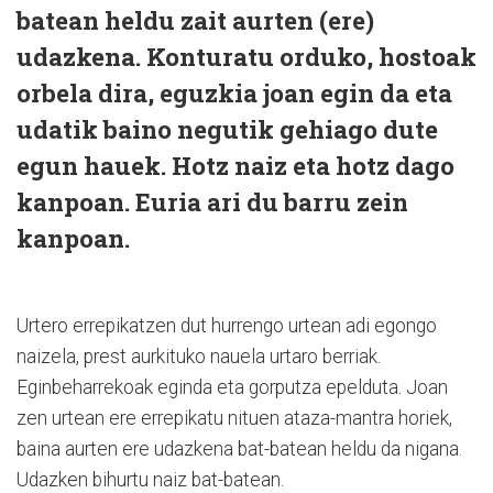
batean heldu zait aurten (ere)
udazkena. Konturatu orduko, hostoak
orbela dira, eguzkia joan egin da eta
udatik baino negutik gehiago dute
egun hauek. Hotz naiz eta hotz dago
kanpoan. Euria ari du barru zein
kanpoan.
Urtero errepikatzen dut hurrengo urtean adi egongo
naizela, prest aurkituko nauela urtaro berriak.
Eginbeharrekoak eginda eta gorputza epelduta. Joan
zen urtean ere errepikatu nituen ataza-mantra horiek,
baina aurten ere udazkena bat-batean heldu da nigana.
Udazken bihurtu naiz bat-batean.