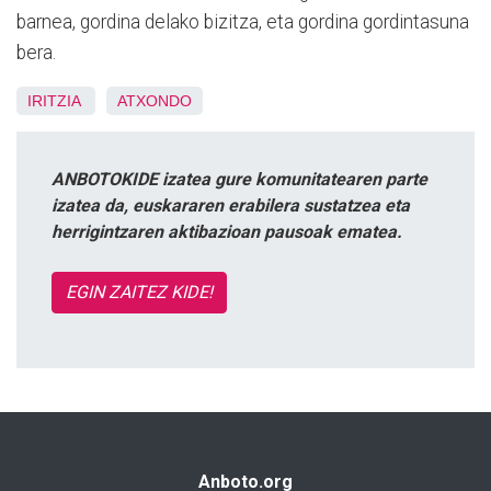
barnea, gordina delako bizitza, eta gordina gordintasuna
bera.
IRITZIA
ATXONDO
ANBOTOKIDE izatea gure komunitatearen parte
izatea da, euskararen erabilera sustatzea eta
herrigintzaren aktibazioan pausoak ematea.
EGIN ZAITEZ KIDE!
Anboto.org