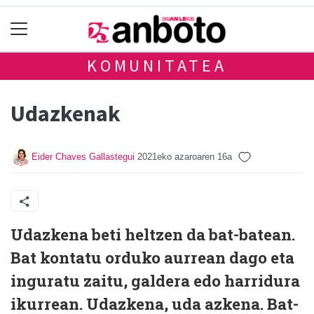
KOMUNITATEA
Udazkenak
Eider Chaves Gallastegui
2021eko azaroaren 16a
Udazkena beti heltzen da bat-batean.
Bat kontatu orduko aurrean dago eta
inguratu zaitu, galdera edo harridura
ikurrean. Udazkena, uda azkena. Bat-