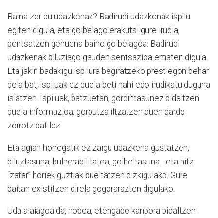
Baina zer du udazkenak? Badirudi udazkenak ispilu
egiten digula, eta goibelago erakutsi gure irudia,
pentsatzen genuena baino goibelagoa. Badirudi
udazkenak biluziago gauden sentsazioa ematen digula.
Eta jakin badakigu ispilura begiratzeko prest egon behar
dela bat, ispiluak ez duela beti nahi edo irudikatu duguna
islatzen. Ispiluak, batzuetan, gordintasunez bidaltzen
duela informazioa, gorputza iltzatzen duen dardo
zorrotz bat lez.
Eta agian horregatik ez zaigu udazkena gustatzen,
biluztasuna, bulnerabilitatea, goibeltasuna... eta hitz
“zatar” horiek guztiak bueltatzen dizkigulako. Gure
baitan existitzen direla gogorarazten digulako.
Uda alaiagoa da, hobea, etengabe kanpora bidaltzen