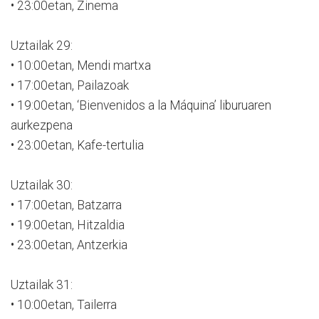
• 23:00etan, Zinema
Uztailak 29:
• 10:00etan, Mendi martxa
• 17:00etan, Pailazoak
• 19:00etan, ‘Bienvenidos a la Máquina’ liburuaren
aurkezpena
• 23:00etan, Kafe-tertulia
Uztailak 30:
• 17:00etan, Batzarra
• 19:00etan, Hitzaldia
• 23:00etan, Antzerkia
Uztailak 31:
• 10:00etan, Tailerra