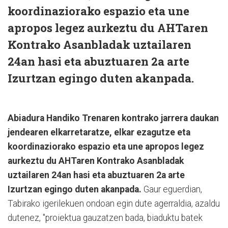
koordinaziorako espazio eta une
apropos legez aurkeztu du AHTaren
Kontrako Asanbladak uztailaren
24an hasi eta abuztuaren 2a arte
Izurtzan egingo duten akanpada.
Abiadura Handiko Trenaren kontrako jarrera daukan
jendearen elkarretaratze, elkar ezagutze eta
koordinaziorako espazio eta une apropos legez
aurkeztu du AHTaren Kontrako Asanbladak
uztailaren 24an hasi eta abuztuaren 2a arte
Izurtzan egingo duten akanpada.
Gaur eguerdian,
Tabirako igerilekuen ondoan egin dute agerraldia, azaldu
dutenez, "proiektua gauzatzen bada, biaduktu batek