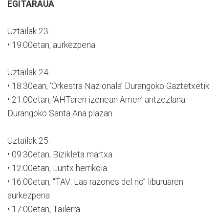
EGITARAUA
Uztailak 23:
• 19:00etan, aurkezpena
Uztailak 24:
• 18:30ean, ‘Orkestra Nazionala’ Durangoko Gaztetxetik
• 21:00etan, ‘AHTaren izenean Amen’ antzezlana
Durangoko Santa Ana plazan
Uztailak 25:
• 09:30etan, Bizikleta martxa
• 12:00etan, Luntx herrikoia
• 16:00etan, “TAV: Las razones del no” liburuaren
aurkezpena
• 17:00etan, Tailerra