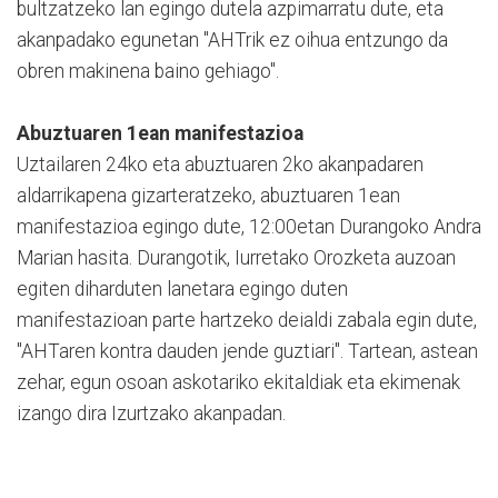
bultzatzeko lan egingo dutela azpimarratu dute, eta
akanpadako egunetan "AHTrik ez oihua entzungo da
obren makinena baino gehiago".
Abuztuaren 1ean manifestazioa
Uztailaren 24ko eta abuztuaren 2ko akanpadaren
aldarrikapena gizarteratzeko, abuztuaren 1ean
manifestazioa egingo dute, 12:00etan Durangoko Andra
Marian hasita. Durangotik, Iurretako Orozketa auzoan
egiten diharduten lanetara egingo duten
manifestazioan parte hartzeko deialdi zabala egin dute,
"AHTaren kontra dauden jende guztiari". Tartean, astean
zehar, egun osoan askotariko ekitaldiak eta ekimenak
izango dira Izurtzako akanpadan.