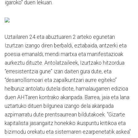
igaroko" duen lekuan.
Uztailaren 24 eta abuztuaren 2 arteko egunetan
Izurtzan izango diren berbaldi, eztabaida, antzerki eta
poesia emanaldi, mendi martxa eta manifestazioak
aurkeztu dituzte. Antolatzaileek, Izurtzako hitzordua
“erresistentzia gune” izan daiten gura dute, eta
“desarrollismoari eta zapalkuntzari aurre egiteko”
helburuz antolatu dutela diote, hamalaugarren edizioa
duen AHTaren kontrako akanpada. Barrea, jaia eta lana
uztartuko dituen bilgunea izango dela akanpada
azpimarratu dute prentsaurrean bildutakoek. “Gizarte
kapitalista jasangaitz honekiko ikuspuntu kritikoa eta
bizimodu orekatu eta sistemaren ezarpenetatik askea”