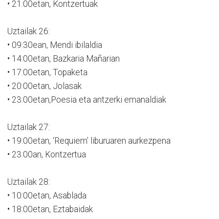
• 21:00etan, Kontzertuak
Uztailak 26:
• 09:30ean, Mendi ibilaldia
• 14:00etan, Bazkaria Mañarian
• 17:00etan, Topaketa
• 20:00etan, Jolasak
• 23:00etan,Poesia eta antzerki emanaldiak
Uztailak 27:
• 19:00etan, ‘Requiem’ liburuaren aurkezpena
• 23:00an, Kontzertua
Uztailak 28:
• 10:00etan, Asablada
• 18:00etan, Eztabaidak