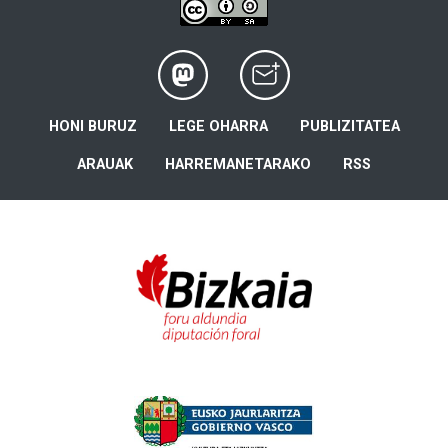
HONI BURUZ
LEGE OHARRA
PUBLIZITATEA
ARAUAK
HARREMANETARAKO
RSS