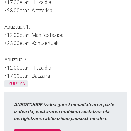
• 17:00etan, Hitzaldia
• 23:00etan, Antzerkia
Abuztuak 1:
• 12:00etan, Manifestazioa
• 23:00etan, Kontzertuak
Abuztua 2:
• 12:00etan, Hitzaldia
• 17:00etan, Batzarra
IZURTZA
ANBOTOKIDE izatea gure komunitatearen parte
izatea da, euskararen erabilera sustatzea eta
herrigintzaren aktibazioan pausoak ematea.