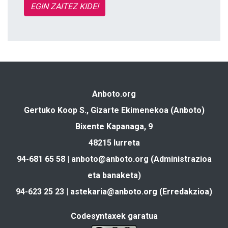
EGIN ZAITEZ KIDE!
Anboto.org
Gertuko Koop S., Gizarte Ekimenekoa (Anboto)
Bixente Kapanaga, 9
48215 Iurreta
94-681 65 58 |
anboto@anboto.org
(Administrazioa
eta banaketa)
94-623 25 23 |
astekaria@anboto.org
(Erredakzioa)
Codesyntaxek garatua