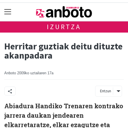
IZURTZA
Herritar guztiak deitu dituzte
akanpadara
Anboto
2009ko uztailaren 17a
Entzun
Abiadura Handiko Trenaren kontrako
jarrera daukan jendearen
elkarretaratze, elkar ezagutze eta