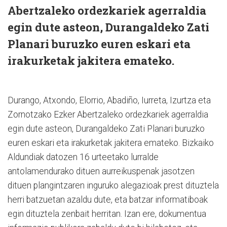
Abertzaleko ordezkariek agerraldia
egin dute asteon, Durangaldeko Zati
Planari buruzko euren eskari eta
irakurketak jakitera emateko.
Durango, Atxondo, Elorrio, Abadiño, Iurreta, Izurtza eta
Zornotzako Ezker Abertzaleko ordezkariek agerraldia
egin dute asteon, Durangaldeko Zati Planari buruzko
euren eskari eta irakurketak jakitera emateko. Bizkaiko
Aldundiak datozen 16 urteetako lurralde
antolamendurako dituen aurreikuspenak jasotzen
dituen plangintzaren inguruko alegazioak prest dituztela
herri batzuetan azaldu dute, eta batzar informatiboak
egin dituztela zenbait herritan. Izan ere, dokumentua