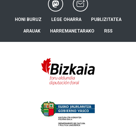
HONI BURUZ
LEGE OHARRA
PUBLIZITATEA
ARAUAK
HARREMANETARAKO
RSS