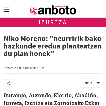
IZURTZA
Niko Moreno: "neurririk bako
hazkunde eredua planteatzen
du plan honek"
Anboto
2008ko uztailaren 10a
Entzun
Durango, Atxondo, Elorrio, Abadiño,
Iurreta, Izurtza eta Zornotzako Ezker