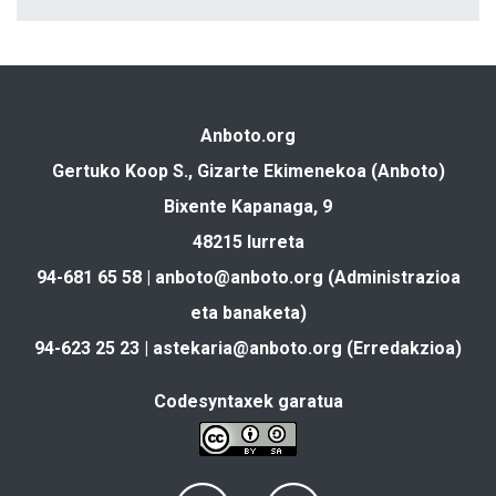
Anboto.org
Gertuko Koop S., Gizarte Ekimenekoa (Anboto)
Bixente Kapanaga, 9
48215 Iurreta
94-681 65 58 |
anboto@anboto.org
(Administrazioa
eta banaketa)
94-623 25 23 |
astekaria@anboto.org
(Erredakzioa)
Codesyntaxek garatua