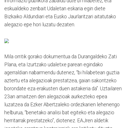
informazio publikora zabaldu dute bi hilabetez, eta
eskualdeko zenbait Udaletan eskaria egin diete
Bizkaiko Aldundiari eta Eusko Jaurlaritzari aitatutako
alegazio epe hori luzatu dezaten.
Mila orritik gorako dokumentua da Durangaldeko Zati
Plana, eta Izurtzako udaletxe parean egindako
agerraldian nabarmendu dutenez, “bi hilabetean guztia
aztertu eta alegazioak prestatzea, gaian sakontzeko
borondate eza erakusten duen astakeria da”. Uztailaren
23an amaitzen den alegazioak aurkezteko epea
luzatzea da Ezker Abertzaleko ordezkarien lehenengo
helburua, “benetako analisi bat egiteko eta alegazio
herritarrak prestatzeko”, diotenez. EAJren aldetik