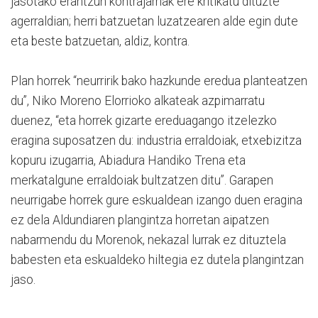
jasotako erantzun kontrajarriak ere kritikatu dituzte
agerraldian; herri batzuetan luzatzearen alde egin dute
eta beste batzuetan, aldiz, kontra.
Plan horrek “neurririk bako hazkunde eredua planteatzen
du”, Niko Moreno Elorrioko alkateak azpimarratu
duenez, “eta horrek gizarte ereduagango itzelezko
eragina suposatzen du: industria erraldoiak, etxebizitza
kopuru izugarria, Abiadura Handiko Trena eta
merkatalgune erraldoiak bultzatzen ditu”. Garapen
neurrigabe horrek gure eskualdean izango duen eragina
ez dela Aldundiaren plangintza horretan aipatzen
nabarmendu du Morenok, nekazal lurrak ez dituztela
babesten eta eskualdeko hiltegia ez dutela plangintzan
jaso.