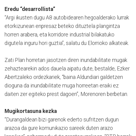
Eredu “desarrollista”
“Argi ikusten dugu A8 autobidearen hegoalderako lurrak
etorkizunean enpresaz beteko dituztela plangintza
horren arabera, eta korridore industrial bilakatuko
digutela inguru hori guztia”, salatu du Elorrioko alkateak.
Zati Plan horretan jasotzen diren inundabilitate mugak
zehaztearekin ados dauela aipatu dute, bestalde, Ezker
Abertzaleko ordezkariek, “baina Aldundiari galdetzen
dioguna da inundabilitate muga horreetan eraiki ez
daiten zer egiteko prest dagoen”, Morenoren berbetan.
Mugikortasuna kezka
“Durangaldean bizi garenok ederto sufritzen dugun
arazoa da gure komunikazio sareek duten arazo