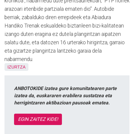
kronikoa”, nabarmedu dute prentsaurrekoan, “PTP horrek
arazoari irtenbide partziala ematen dio”. Autobide
berriak, zabalduko diren errepideek eta Abiadura
Handiko Trenak eskualdeko biztanleen bizi-kalitatean
izango duten eragina ez dutela plangintzan aipatzen
salatu dute, eta datozen 16 urterako hirigintza, garraio
eta gizartze plangintza lantzeko garaia dela
nabarmendu.
IZURTZA
ANBOTOKIDE izatea gure komunitatearen parte
izatea da, euskararen erabilera sustatzea eta
herrigintzaren aktibazioan pausoak ematea.
EGIN ZAITEZ KIDE!