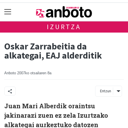
IZURTZA
Oskar Zarrabeitia da
alkategai, EAJ alderditik
Anboto
2007ko otsailaren 8a
Entzun
Juan Mari Alberdik oraintsu
jakinarazi zuen ez zela Izurtzako
alkategai aurkeztuko datozen