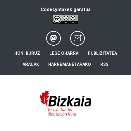
Codesyntaxek garatua
HONI BURUZ
LEGE OHARRA
PUBLIZITATEA
ARAUAK
HARREMANETARAKO
RSS