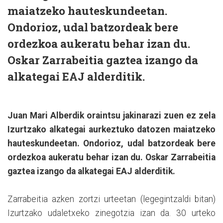
maiatzeko hauteskundeetan.
Ondorioz, udal batzordeak bere
ordezkoa aukeratu behar izan du.
Oskar Zarrabeitia gaztea izango da
alkategai EAJ alderditik.
Juan Mari Alberdik oraintsu jakinarazi zuen ez zela
Izurtzako alkategai aurkeztuko datozen maiatzeko
hauteskundeetan. Ondorioz, udal batzordeak bere
ordezkoa aukeratu behar izan du. Oskar Zarrabeitia
gaztea izango da alkategai EAJ alderditik.
Zarrabeitia azken zortzi urteetan (legegintzaldi bitan)
Izurtzako udaletxeko zinegotzia izan da. 30 urteko