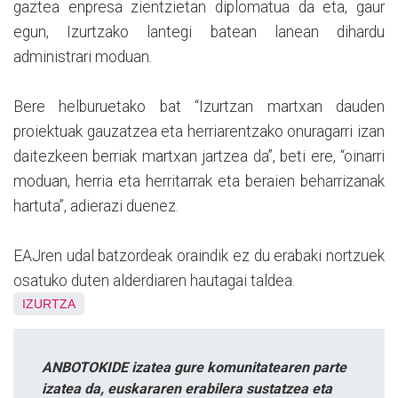
gaztea enpresa zientzietan diplomatua da eta, gaur
egun, Izurtzako lantegi batean lanean dihardu
administrari moduan.
Bere helburuetako bat “Izurtzan martxan dauden
proiektuak gauzatzea eta herriarentzako onuragarri izan
daitezkeen berriak martxan jartzea da”, beti ere, “oinarri
moduan, herria eta herritarrak eta beraien beharrizanak
hartuta”, adierazi duenez.
EAJren udal batzordeak oraindik ez du erabaki nortzuek
osatuko duten alderdiaren hautagai taldea.
IZURTZA
ANBOTOKIDE izatea gure komunitatearen parte
izatea da, euskararen erabilera sustatzea eta