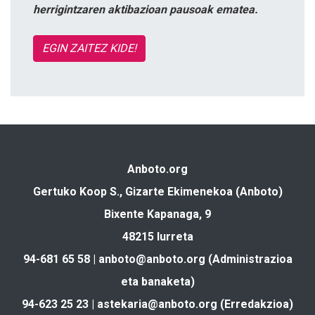
herrigintzaren aktibazioan pausoak ematea.
EGIN ZAITEZ KIDE!
Anboto.org
Gertuko Koop S., Gizarte Ekimenekoa (Anboto)
Bixente Kapanaga, 9
48215 Iurreta
94-681 65 58 |
anboto@anboto.org
(Administrazioa
eta banaketa)
94-623 25 23 |
astekaria@anboto.org
(Erredakzioa)