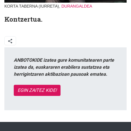
KORTA TABERNA (IURRETA),
DURANGALDEA
Kontzertua.
ANBOTOKIDE izatea gure komunitatearen parte
izatea da, euskararen erabilera sustatzea eta
herrigintzaren aktibazioan pausoak ematea.
EGIN ZAITEZ KIDE!