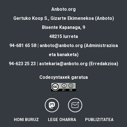
Anboto.org
Gertuko Koop S., Gizarte Ekimenekoa (Anboto)
Bixente Kapanaga, 9
48215 Iurreta
94-681 65 58 |
anboto@anboto.org
(Administrazioa
eta banaketa)
94-623 25 23 |
astekaria@anboto.org
(Erredakzioa)
Codesyntaxek garatua
HONI BURUZ
LEGE OHARRA
PUBLIZITATEA