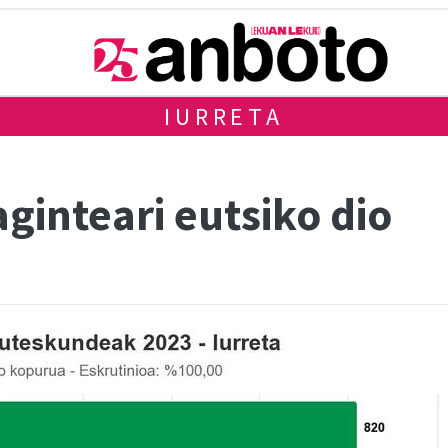
IURRETA
ginteari eutsiko dio