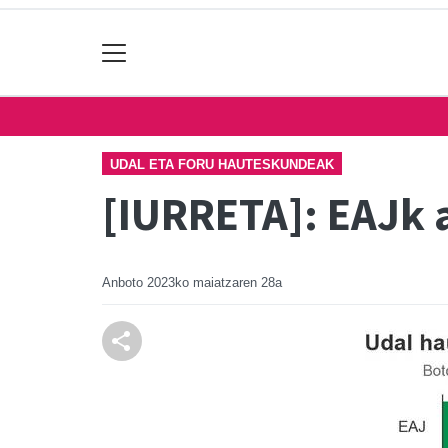
UDAL ETA FORU HAUTESKUNDEAK
[IURRETA]: EAJk a
Anboto
2023ko maiatzaren 28a