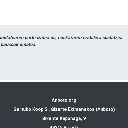
itatearen parte izatea da, euskararen erabilera sustatzea
n pausoak ematea.
Anboto.org
Gertuko Koop S., Gizarte Ekimenekoa (Anboto)
Bixente Kapanaga, 9
48215 Iurreta