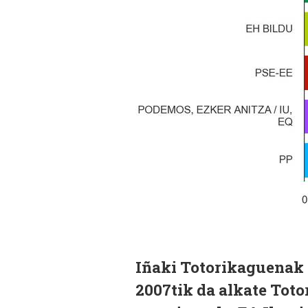
Iñaki Totorikaguenak a
2007tik da alkate Tot