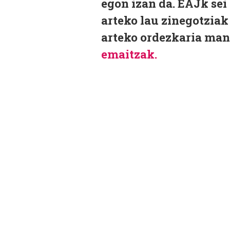
egon izan da. EAJk sei 
arteko lau zinegotziak
arteko ordezkaria man
emaitzak.