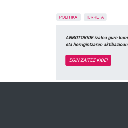
POLITIKA
IURRETA
ANBOTOKIDE izatea gure komun
eta herrigintzaren aktibazioa
EGIN ZAITEZ KIDE!