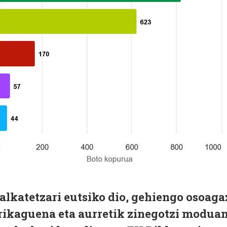
lkatetzari eutsiko dio, gehiengo osoaga
orikaguena eta aurretik zinegotzi modua