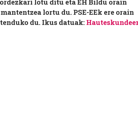
ordezkari lotu ditu eta EH Bildu orain
 mantentzea lortu du. PSE-EEk ere orain
tenduko du. Ikus datuak:
Hauteskundee