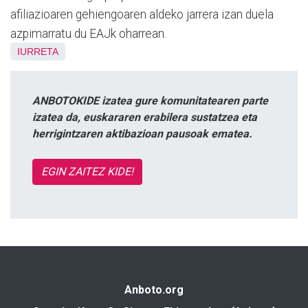
afiliazioaren gehiengoaren aldeko jarrera izan duela
azpimarratu du EAJk oharrean.
IURRETA
ANBOTOKIDE izatea gure komunitatearen parte
izatea da, euskararen erabilera sustatzea eta
herrigintzaren aktibazioan pausoak ematea.
EGIN ZAITEZ KIDE!
Anboto.org