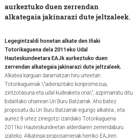
aurkeztuko duen zerrendan
alkategaia jakinarazi dute jeltzaleek.
Legegintzaldi honetan alkate den Iñaki
Totorikaguena dela 2011eko Udal
Hauteskundeetara EAJk aurkeztuko duen
zerrendan alkategaia jakinarazi dute jeltzaleek.
Alkatea karguan daramatzan hiru urteetan
Totorikaguenak \"adierazitako konpromezua,
zintzotasuna eta udal kudeaketa ona\", azpimarratu ditu
bidalitako oharrean Uri Buru Batzarrak. Aho batez
proposatu du Uri Buru Batzarrak egungo alkatea , eta
aurrez 8 urtez zinegotzi izandako Totorikaguena
2011ko Hauteskundeetan alderdiaren zerrendaburu
izateko. Alkategai proposamenak herriko EAJren