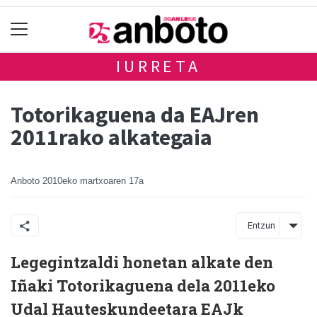
IURRETA
Totorikaguena da EAJren
2011rako alkategaia
Anboto
2010eko martxoaren 17a
Entzun
Legegintzaldi honetan alkate den
Iñaki Totorikaguena dela 2011eko
Udal Hauteskundeetara EAJk