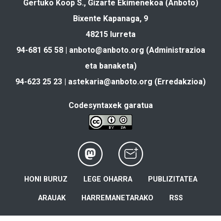
Gertuko Koop S., Gizarte Ekimenekoa (Anboto)
Bixente Kapanaga, 9
48215 Iurreta
94-681 65 58 |
anboto@anboto.org
(Administrazioa
eta banaketa)
94-623 25 23 |
astekaria@anboto.org
(Erredakzioa)
Codesyntaxek garatua
HONI BURUZ
LEGE OHARRA
PUBLIZITATEA
ARAUAK
HARREMANETARAKO
RSS