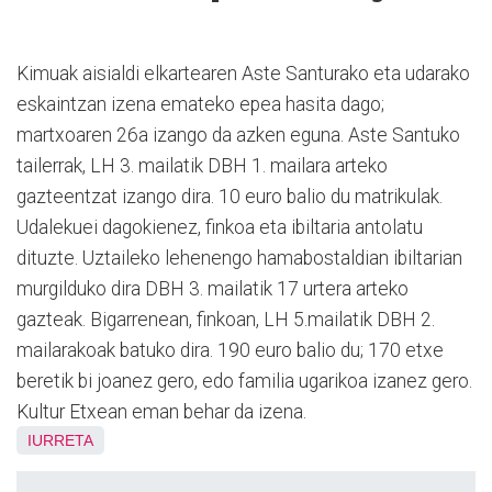
Kimuak aisialdi elkartearen Aste Santurako eta udarako
eskaintzan izena emateko epea hasita dago;
martxoaren 26a izango da azken eguna. Aste Santuko
tailerrak, LH 3. mailatik DBH 1. mailara arteko
gazteentzat izango dira. 10 euro balio du matrikulak.
Udalekuei dagokienez, finkoa eta ibiltaria antolatu
dituzte. Uztaileko lehenengo hamabostaldian ibiltarian
murgilduko dira DBH 3. mailatik 17 urtera arteko
gazteak. Bigarrenean, finkoan, LH 5.mailatik DBH 2.
mailarakoak batuko dira. 190 euro balio du; 170 etxe
beretik bi joanez gero, edo familia ugarikoa izanez gero.
Kultur Etxean eman behar da izena.
IURRETA