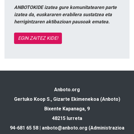
ANBOTOKIDE izatea gure komunitatearen parte
izatea da, euskararen erabilera sustatzea eta
herrigintzaren aktibazioan pausoak ematea.
EGIN ZAITEZ KIDE!
Anboto.org
Gertuko Koop S., Gizarte Ekimenekoa (Anboto)
Bixente Kapanaga, 9
48215 Iurreta
94-681 65 58 |
anboto@anboto.org
(Administrazioa