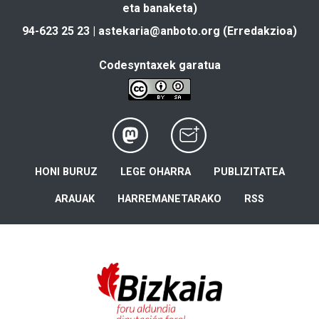
eta banaketa)
94-623 25 23 |
astekaria@anboto.org
(Erredakzioa)
Codesyntaxek garatua
HONI BURUZ
LEGE OHARRA
PUBLIZITATEA
ARAUAK
HARREMANETARAKO
RSS