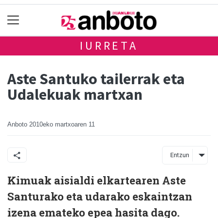
IURRETA
Aste Santuko tailerrak eta
Udalekuak martxan
Anboto
2010eko martxoaren 11
Entzun
Kimuak aisialdi elkartearen Aste
Santurako eta udarako eskaintzan
izena emateko epea hasita dago.