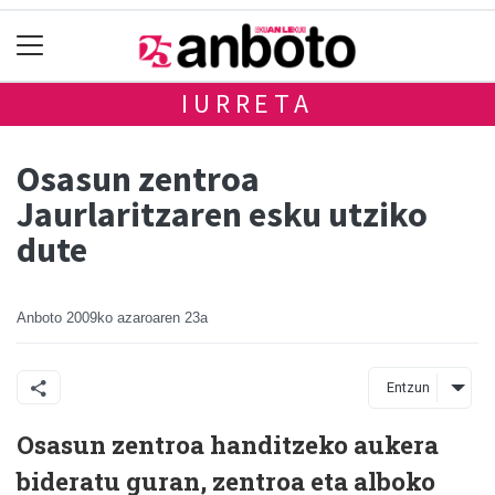
IURRETA
Osasun zentroa
Jaurlaritzaren esku utziko
dute
Anboto
2009ko azaroaren 23a
Entzun
Osasun zentroa handitzeko aukera
bideratu guran, zentroa eta alboko