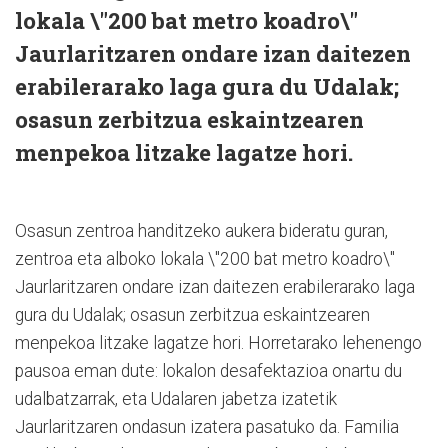
lokala \"200 bat metro koadro\"
Jaurlaritzaren ondare izan daitezen
erabilerarako laga gura du Udalak;
osasun zerbitzua eskaintzearen
menpekoa litzake lagatze hori.
Osasun zentroa handitzeko aukera bideratu guran,
zentroa eta alboko lokala \"200 bat metro koadro\"
Jaurlaritzaren ondare izan daitezen erabilerarako laga
gura du Udalak; osasun zerbitzua eskaintzearen
menpekoa litzake lagatze hori. Horretarako lehenengo
pausoa eman dute: lokalon desafektazioa onartu du
udalbatzarrak, eta Udalaren jabetza izatetik
Jaurlaritzaren ondasun izatera pasatuko da. Familia