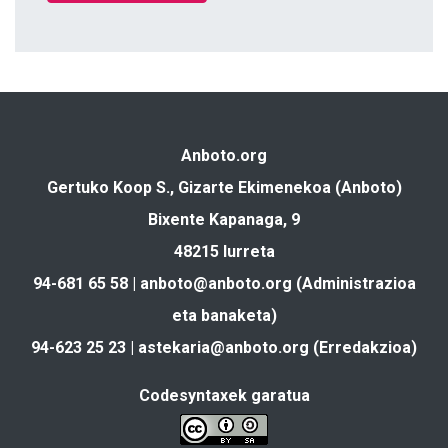
Anboto.org
Gertuko Koop S., Gizarte Ekimenekoa (Anboto)
Bixente Kapanaga, 9
48215 Iurreta
94-681 65 58 |
anboto@anboto.org
(Administrazioa
eta banaketa)
94-623 25 23 |
astekaria@anboto.org
(Erredakzioa)
Codesyntaxek garatua