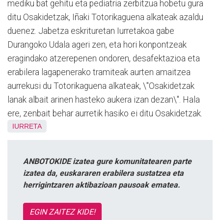
mediku bat gehitu eta pediatria zerbitzua hobetu gura
ditu Osakidetzak, Iñaki Totorikaguena alkateak azaldu
duenez. Jabetza eskrituretan Iurretakoa gabe
Durangoko Udala ageri zen, eta hori konpontzeak
eragindako atzerepenen ondoren, desafektazioa eta
erabilera lagapenerako tramiteak aurten amaitzea
aurrekusi du Totorikaguena alkateak, \"Osakidetzak
lanak albait arinen hasteko aukera izan dezan\". Hala
ere, zenbait behar aurretik hasiko ei ditu Osakidetzak.
IURRETA
ANBOTOKIDE izatea gure komunitatearen parte
izatea da, euskararen erabilera sustatzea eta
herrigintzaren aktibazioan pausoak ematea.
EGIN ZAITEZ KIDE!