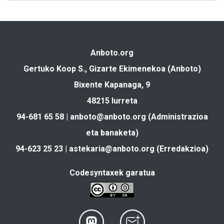
Anboto.org
Gertuko Koop S., Gizarte Ekimenekoa (Anboto)
Bixente Kapanaga, 9
48215 Iurreta
94-681 65 58 |
anboto@anboto.org
(Administrazioa
eta banaketa)
94-623 25 23 |
astekaria@anboto.org
(Erredakzioa)
Codesyntaxek garatua