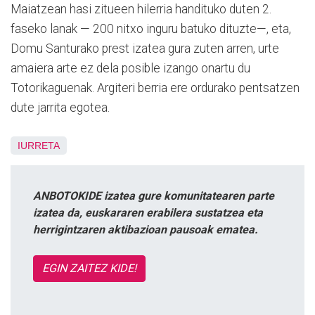
Maiatzean hasi zitueen hilerria handituko duten 2.
faseko lanak — 200 nitxo inguru batuko dituzte—, eta,
Domu Santurako prest izatea gura zuten arren, urte
amaiera arte ez dela posible izango onartu du
Totorikaguenak. Argiteri berria ere ordurako pentsatzen
dute jarrita egotea.
IURRETA
ANBOTOKIDE izatea gure komunitatearen parte
izatea da, euskararen erabilera sustatzea eta
herrigintzaren aktibazioan pausoak ematea.
EGIN ZAITEZ KIDE!