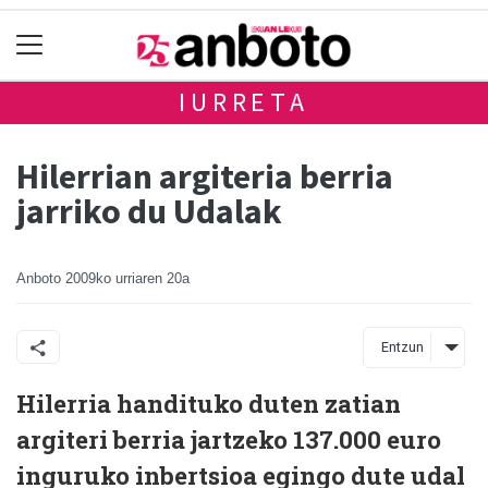
IURRETA
Hilerrian argiteria berria
jarriko du Udalak
Anboto
2009ko urriaren 20a
Entzun
Hilerria handituko duten zatian
argiteri berria jartzeko 137.000 euro
inguruko inbertsioa egingo dute udal