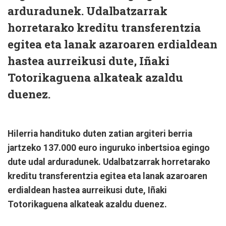
arduradunek. Udalbatzarrak
horretarako kreditu transferentzia
egitea eta lanak azaroaren erdialdean
hastea aurreikusi dute, Iñaki
Totorikaguena alkateak azaldu
duenez.
Hilerria handituko duten zatian argiteri berria
jartzeko 137.000 euro inguruko inbertsioa egingo
dute udal arduradunek. Udalbatzarrak horretarako
kreditu transferentzia egitea eta lanak azaroaren
erdialdean hastea aurreikusi dute, Iñaki
Totorikaguena alkateak azaldu duenez.