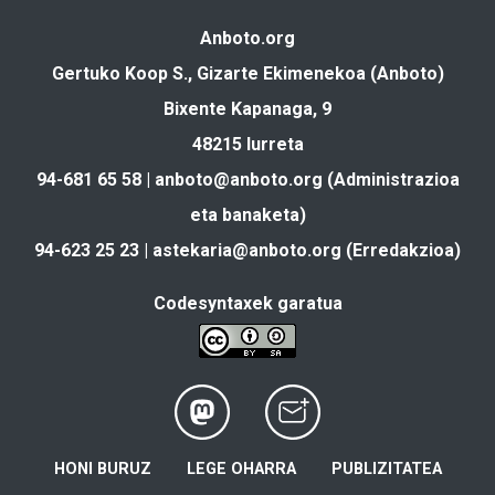
Anboto.org
Gertuko Koop S., Gizarte Ekimenekoa (Anboto)
Bixente Kapanaga, 9
48215 Iurreta
94-681 65 58 |
anboto@anboto.org
(Administrazioa
eta banaketa)
94-623 25 23 |
astekaria@anboto.org
(Erredakzioa)
Codesyntaxek garatua
HONI BURUZ
LEGE OHARRA
PUBLIZITATEA