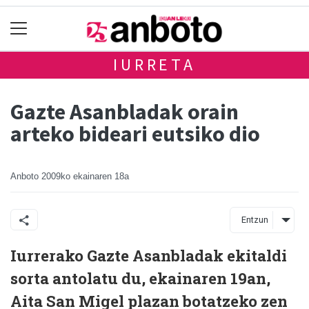
IURRETA
Gazte Asanbladak orain
arteko bideari eutsiko dio
Anboto
2009ko ekainaren 18a
Entzun
Iurrerako Gazte Asanbladak ekitaldi
sorta antolatu du, ekainaren 19an,
Aita San Migel plazan botatzeko zen