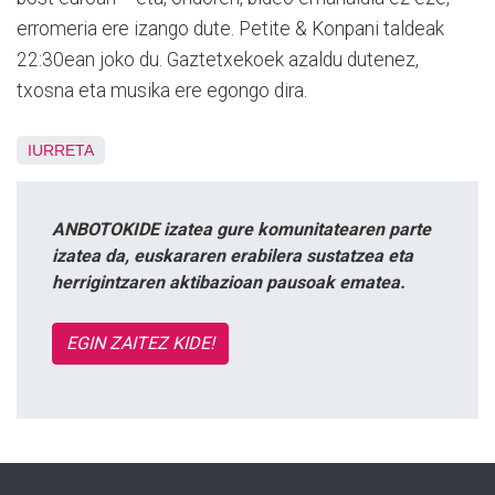
erromeria ere izango dute. Petite & Konpani taldeak
22:30ean joko du. Gaztetxekoek azaldu dutenez,
txosna eta musika ere egongo dira.
IURRETA
ANBOTOKIDE izatea gure komunitatearen parte
izatea da, euskararen erabilera sustatzea eta
herrigintzaren aktibazioan pausoak ematea.
EGIN ZAITEZ KIDE!