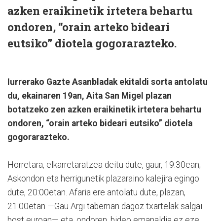
azken eraikinetik irtetera behartu
ondoren, “orain arteko bideari
eutsiko” diotela gogorarazteko.
Iurrerako Gazte Asanbladak ekitaldi sorta antolatu
du, ekainaren 19an, Aita San Migel plazan
botatzeko zen azken eraikinetik irtetera behartu
ondoren, “orain arteko bideari eutsiko” diotela
gogorarazteko.
Horretara, elkarretaratzea deitu dute, gaur, 19:30ean;
Askondon eta herrigunetik plazaraino kalejira egingo
dute, 20:00etan. Afaria ere antolatu dute, plazan,
21:00etan —Gau Argi tabernan dagoz txartelak salgai
bost euroan— eta, ondoren, bideo emanaldia ez eze,