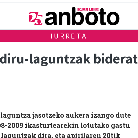
IURRETA
diru-laguntzak biderat
laguntza jasotzeko aukera izango dute
08-2009 ikasturtearekin lotutako gastu
laguntzak dira, eta apirilaren 20tik