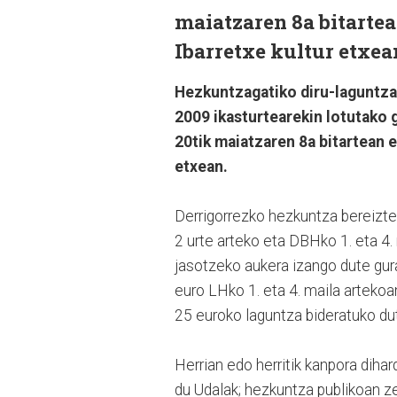
maiatzaren 8a bitartea
Ibarretxe kultur etxea
Hezkuntzagatiko diru-laguntza 
2009 ikasturtearekin lotutako g
20tik maiatzaren 8a bitartean e
etxean.
Derrigorrezko hezkuntza bereizten
2 urte arteko eta DBHko 1. eta 4
jasotzeko aukera izango dute gura
euro LHko 1. eta 4. maila arteko
25 euroko laguntza bideratuko du
Herrian edo herritik kanpora dih
du Udalak; hezkuntza publikoan zei