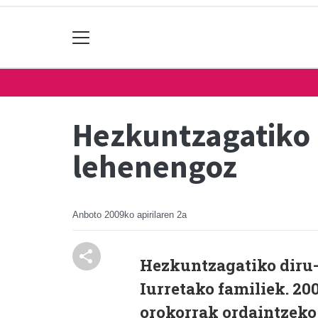
Hezkuntzagatiko 
lehenengoz
Anboto
2009ko apirilaren 2a
Hezkuntzagatiko diru-
Iurretako familiek. 20
orokorrak ordaintzeko 