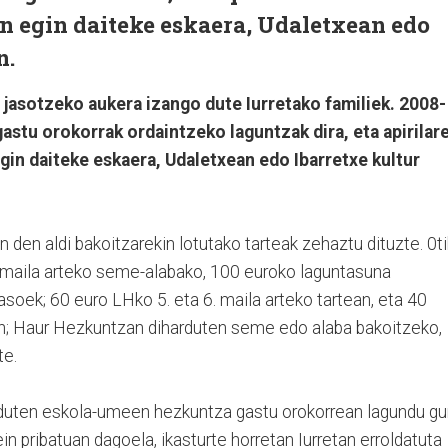
n egin daiteke eskaera, Udaletxean edo
n.
jasotzeko aukera izango dute Iurretako familiek. 2008-
astu orokorrak ordaintzeko laguntzak dira, eta apirilar
gin daiteke eskaera, Udaletxean edo Ibarretxe kultur
 den aldi bakoitzarekin lotutako tarteak zehaztu dituzte. 0ti
. maila arteko seme-alabako, 100 euroko laguntasuna
soek; 60 euro LHko 5. eta 6. maila arteko tartean, eta 40
an; Haur Hezkuntzan diharduten seme edo alaba bakoitzeko,
te.
arduten eskola-umeen hezkuntza gastu orokorrean lagundu gu
n pribatuan dagoela, ikasturte horretan Iurretan erroldatuta