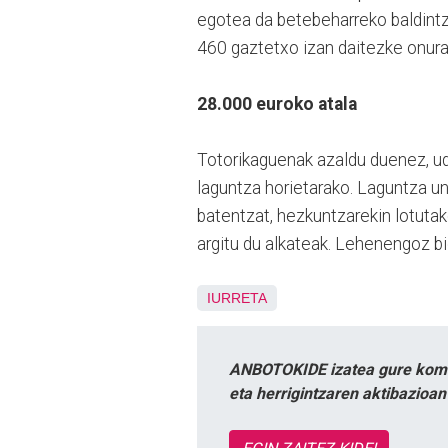
egotea da betebeharreko baldintza
460 gaztetxo izan daitezke onura
28.000 euroko atala
Totorikaguenak azaldu duenez, ud
laguntza horietarako. Laguntza un
batentzat, hezkuntzarekin lotutako
argitu du alkateak. Lehenengoz b
IURRETA
ANBOTOKIDE izatea gure komun
eta herrigintzaren aktibazioa