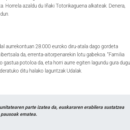
. Horrela azaldu du Iñaki Totorikaguena alkateak. Denera,
dun.
al aurrekontuan 28.000 euroko diru-atala dago gordeta
ibertsala da, errenta-aitorpenarekin lotu gabekoa. “Familia
 gastua potoloa da, eta horri aurre egiten lagundu gura dugu
ideratuko ditu halako laguntzak Udalak.
itatearen parte izatea da, euskararen erabilera sustatzea
n pausoak ematea.