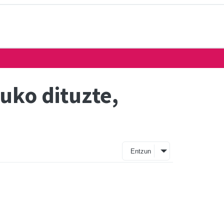
uko dituzte,
Entzun