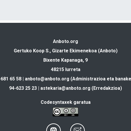
Anboto.org
Gertuko Koop S., Gizarte Ekimenekoa (Anboto)
Bixente Kapanaga, 9
48215 Iurreta
-681 65 58 |
anboto@anboto.org
(Administrazioa eta banake
94-623 25 23 |
astekaria@anboto.org
(Erredakzioa)
Codesyntaxek garatua