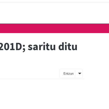
01D; saritu ditu
Entzun