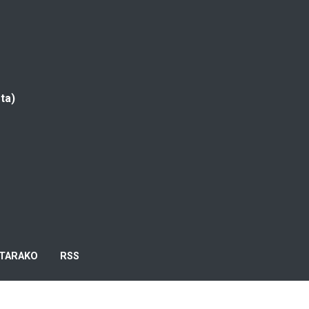
ta)
TARAKO
RSS