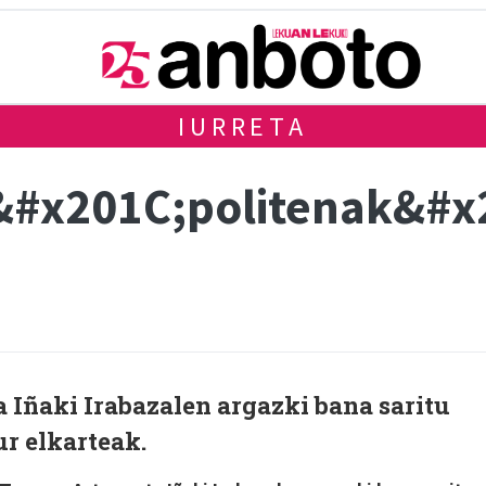
IURRETA
&#x201C;politenak&#x2
 Iñaki Irabazalen argazki bana saritu
r elkarteak.