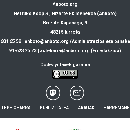
Anboto.org
Gertuko Koop S., Gizarte Ekimenekoa (Anboto)
Bixente Kapanaga, 9
48215 Iurreta
-681 65 58 |
anboto@anboto.org
(Administrazioa eta banake
94-623 25 23 |
astekaria@anboto.org
(Erredakzioa)
Codesyntaxek garatua
LEGE OHARRA
PUBLIZITATEA
ARAUAK
HARREMANE