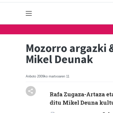
Mozorro argazki 
Mikel Deunak
Anboto
2009ko martxoaren 11
Rafa Zugaza-Artaza eta
ditu Mikel Deuna kultu