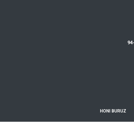
94
HONI BURUZ