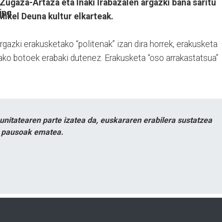
Zugaza-Artaza eta Iñaki Irabazalen argazki bana saritu
Mikel Deuna kultur elkarteak.
rgazki erakusketako “politenak” izan dira horrek, erakusketa
ako botoek erabaki dutenez. Erakusketa “oso arrakastatsua”
itatearen parte izatea da, euskararen erabilera sustatzea
n pausoak ematea.