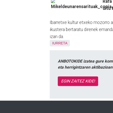
Rafa 
ditu 
Ibarretxe kultur etxeko mozorro a
ikustera bertaratu direnek emand
izan da.
IURRETA
ANBOTOKIDE izatea gure komun
eta herrigintzaren aktibazioa
EGIN ZAITEZ KIDE!