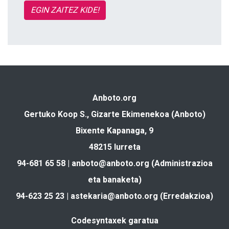
EGIN ZAITEZ KIDE!
Anboto.org
Gertuko Koop S., Gizarte Ekimenekoa (Anboto)
Bixente Kapanaga, 9
48215 Iurreta
94-681 65 58 |
anboto@anboto.org
(Administrazioa
eta banaketa)
94-623 25 23 |
astekaria@anboto.org
(Erredakzioa)
Codesyntaxek garatua