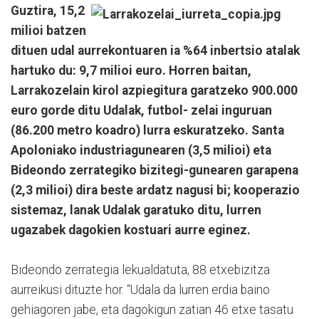
Guztira, 15,2
milioi batzen
dituen udal aurrekontuaren ia %64 inbertsio atalak
hartuko du: 9,7 milioi euro. Horren baitan,
Larrakozelain kirol azpiegitura garatzeko 900.000
euro gorde ditu Udalak, futbol- zelai inguruan
(86.200 metro koadro) lurra eskuratzeko. Santa
Apoloniako industriagunearen (3,5 milioi) eta
Bideondo zerrategiko bizitegi-gunearen garapena
(2,3 milioi) dira beste ardatz nagusi bi; kooperazio
sistemaz, lanak Udalak garatuko ditu, lurren
ugazabek dagokien kostuari aurre eginez.
Bideondo zerrategia lekualdatuta, 88 etxebizitza
aurreikusi dituzte hor. “Udala da lurren erdia baino
gehiagoren jabe, eta dagokigun zatian 46 etxe tasatu