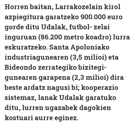
Horren baitan, Larrakozelain kirol
azpiegitura garatzeko 900.000 euro
gorde ditu Udalak, futbol- zelai
inguruan (86.200 metro koadro) lurra
eskuratzeko. Santa Apoloniako
industriagunearen (3,5 milioi) eta
Bideondo zerrategiko bizitegi-
gunearen garapena (2,3 milioi) dira
beste ardatz nagusi bi; kooperazio
sistemaz, lanak Udalak garatuko
ditu, lurren ugazabek dagokien
kostuari aurre eginez.