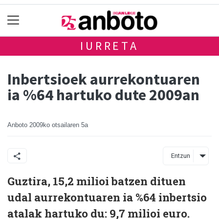
IURRETA
Inbertsioek aurrekontuaren
ia %64 hartuko dute 2009an
Anboto
2009ko otsailaren 5a
Entzun
Guztira, 15,2 milioi batzen dituen
udal aurrekontuaren ia %64 inbertsio
atalak hartuko du: 9,7 milioi euro.