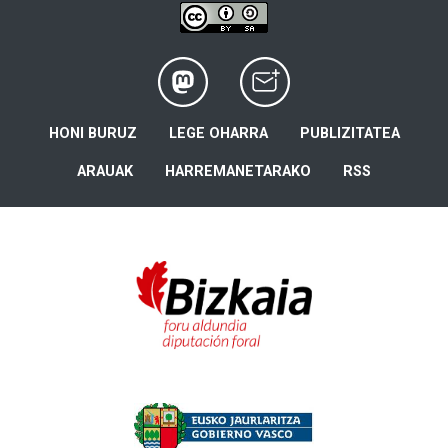
HONI BURUZ
LEGE OHARRA
PUBLIZITATEA
ARAUAK
HARREMANETARAKO
RSS