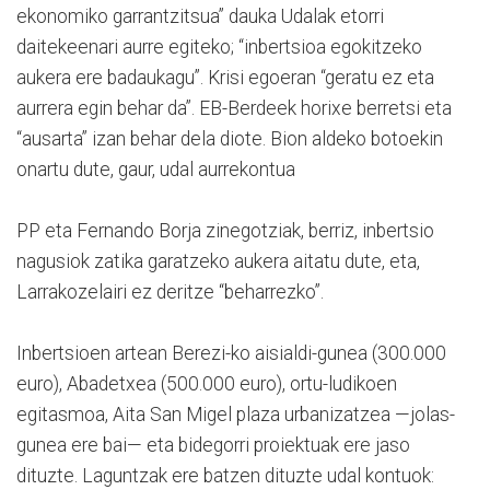
ekonomiko garrantzitsua” dauka Udalak etorri
daitekeenari aurre egiteko; “inbertsioa egokitzeko
aukera ere badaukagu”. Krisi egoeran “geratu ez eta
aurrera egin behar da”. EB-Berdeek horixe berretsi eta
“ausarta” izan behar dela diote. Bion aldeko botoekin
onartu dute, gaur, udal aurrekontua
PP eta Fernando Borja zinegotziak, berriz, inbertsio
nagusiok zatika garatzeko aukera aitatu dute, eta,
Larrakozelairi ez deritze “beharrezko”.
Inbertsioen artean Berezi-ko aisialdi-gunea (300.000
euro), Abadetxea (500.000 euro), ortu-ludikoen
egitasmoa, Aita San Migel plaza urbanizatzea —jolas-
gunea ere bai— eta bidegorri proiektuak ere jaso
dituzte. Laguntzak ere batzen dituzte udal kontuok: