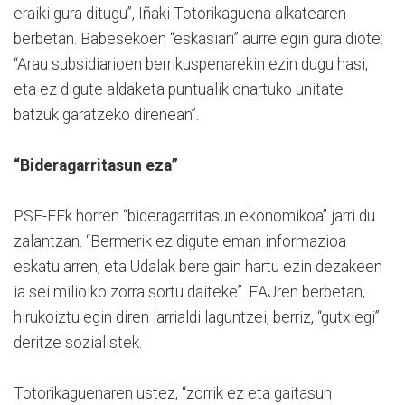
eraiki gura ditugu”, Iñaki Totorikaguena alkatearen
berbetan. Babesekoen “eskasiari” aurre egin gura diote:
“Arau subsidiarioen berrikuspenarekin ezin dugu hasi,
eta ez digute aldaketa puntualik onartuko unitate
batzuk garatzeko direnean”.
“Bideragarritasun eza”
PSE-EEk horren “bideragarritasun ekonomikoa” jarri du
zalantzan. “Bermerik ez digute eman informazioa
eskatu arren, eta Udalak bere gain hartu ezin dezakeen
ia sei milioiko zorra sortu daiteke”. EAJren berbetan,
hirukoiztu egin diren larrialdi laguntzei, berriz, “gutxiegi”
deritze sozialistek.
Totorikaguenaren ustez, “zorrik ez eta gaitasun