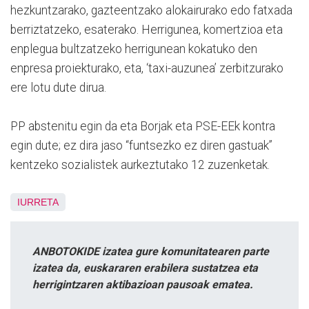
hezkuntzarako, gazteentzako alokairurako edo fatxada
berriztatzeko, esaterako. Herrigunea, komertzioa eta
enplegua bultzatzeko herrigunean kokatuko den
enpresa proiekturako, eta, ‘taxi-auzunea’ zerbitzurako
ere lotu dute dirua.
PP abstenitu egin da eta Borjak eta PSE-EEk kontra
egin dute; ez dira jaso “funtsezko ez diren gastuak”
kentzeko sozialistek aurkeztutako 12 zuzenketak.
IURRETA
ANBOTOKIDE izatea gure komunitatearen parte
izatea da, euskararen erabilera sustatzea eta
herrigintzaren aktibazioan pausoak ematea.