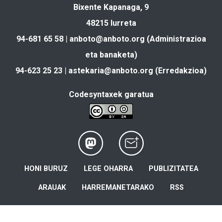
Bixente Kapanaga, 9
48215 Iurreta
94-681 65 58 |
anboto@anboto.org
(Administrazioa
eta banaketa)
94-623 25 23 |
astekaria@anboto.org
(Erredakzioa)
Codesyntaxek garatua
HONI BURUZ
LEGE OHARRA
PUBLIZITATEA
ARAUAK
HARREMANETARAKO
RSS