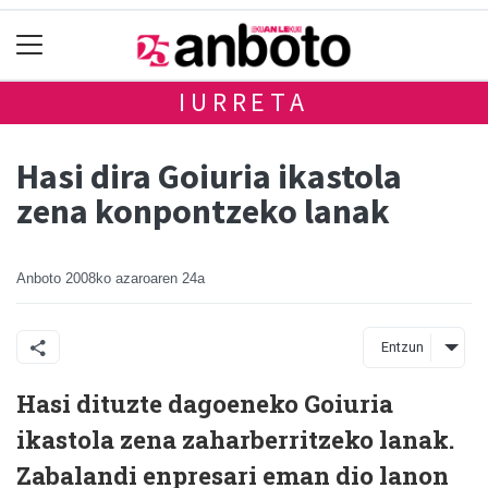
IURRETA
Hasi dira Goiuria ikastola
zena konpontzeko lanak
Anboto
2008ko azaroaren 24a
Entzun
Hasi dituzte dagoeneko Goiuria
ikastola zena zaharberritzeko lanak.
Zabalandi enpresari eman dio lanon