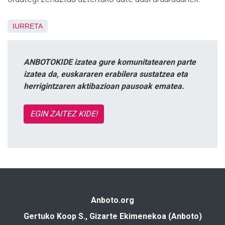
IURRETA
ANBOTOKIDE izatea gure komunitatearen parte
izatea da, euskararen erabilera sustatzea eta
herrigintzaren aktibazioan pausoak ematea.
EGIN ZAITEZ KIDE!
Anboto.org
Gertuko Koop S., Gizarte Ekimenekoa (Anboto)