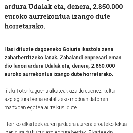
ardura Udalak eta, denera, 2.850.000
euroko aurrekontua izango dute
horretarako.
Hasi dituzte dagoeneko Goiuria ikastola zena
zaharberritzeko lanak. Zabalandi enpresari eman
dio lanon ardura Udalak eta, denera, 2.850.000
euroko aurrekontua izango dute horretarako.
Iñaki Totorikaguena alkateak azaldu duenez, kultur
azpiegitura berria erabiltzeko moduan datorren
martxoan egotea aurreikusi dute.
Herriko elkarteek euren jarduera aurrera eroateko lekua
izan gura du kultur azpiegitura berriak. Elkarteekin