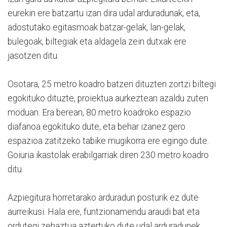
eurekin ere batzartu izan dira udal arduradunak, eta,
adostutako egitasmoak batzar-gelak, lan-gelak,
bulegoak, biltegiak eta aldagela zein dutxak ere
jasotzen ditu.
Osotara, 25 metro koadro batzen dituzten zortzi biltegi
egokituko dituzte, proiektua aurkeztean azaldu zuten
moduan. Era berean, 80 metro koadroko espazio
diafanoa egokituko dute, eta behar izanez gero
espazioa zatitzeko tabike mugikorra ere egingo dute.
Goiuria ikastolak erabilgarriak diren 230 metro koadro
ditu.
Azpiegitura horretarako arduradun posturik ez dute
aurreikusi. Hala ere, funtzionamendu araudi bat eta
ordutegi zehaztua aztertuko dute udal arduradunek.