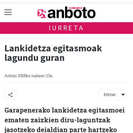
IURRETA
Lankidetza egitasmoak
lagundu guran
Anboto
2008ko irailaren 23a
Entzun
Garapenerako lankidetza egitasmoei
ematen zaizkien diru-laguntzak
jasotzeko deialdian parte hartzeko