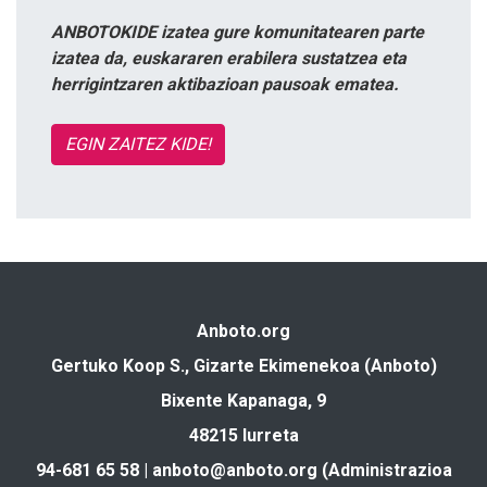
ANBOTOKIDE izatea gure komunitatearen parte
izatea da, euskararen erabilera sustatzea eta
herrigintzaren aktibazioan pausoak ematea.
EGIN ZAITEZ KIDE!
Anboto.org
Gertuko Koop S., Gizarte Ekimenekoa (Anboto)
Bixente Kapanaga, 9
48215 Iurreta
94-681 65 58 |
anboto@anboto.org
(Administrazioa