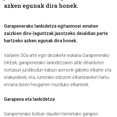
azken egunak dira honek.
Garapenerako lankidetza egitasmoei ematen
zaizkien diru-laguntzak jasotzeko deialdian parte
hartzeko azken egunak dira honek.
Irailaren 30a arte egin dezakete eskaria Garapenerako
GKEek, garapenerako lankidetzaren alde diharduten
nortasun juridikodun irabazi asmorik gabeko elkarte eta
erakundeek, eta, Iurretako edozein elkartearekin hartu-
emana duten hirugarren munduko elkarteek.
Garapena eta lankidetza
Garapenerako bidean dauden herrietako garapen