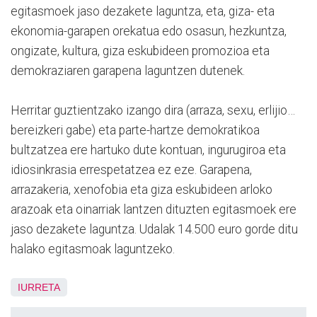
egitasmoek jaso dezakete laguntza, eta, giza- eta
ekonomia-garapen orekatua edo osasun, hezkuntza,
ongizate, kultura, giza eskubideen promozioa eta
demokraziaren garapena laguntzen dutenek.
Herritar guztientzako izango dira (arraza, sexu, erlijio…
bereizkeri gabe) eta parte-hartze demokratikoa
bultzatzea ere hartuko dute kontuan, ingurugiroa eta
idiosinkrasia errespetatzea ez eze. Garapena,
arrazakeria, xenofobia eta giza eskubideen arloko
arazoak eta oinarriak lantzen dituzten egitasmoek ere
jaso dezakete laguntza. Udalak 14.500 euro gorde ditu
halako egitasmoak laguntzeko.
IURRETA