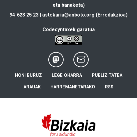
eta banaketa)
94-623 25 23 |
astekaria@anboto.org
(Erredakzioa)
Codesyntaxek garatua
HONI BURUZ
LEGE OHARRA
PUBLIZITATEA
ARAUAK
HARREMANETARAKO
RSS