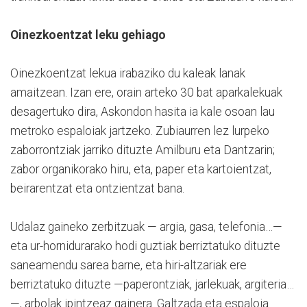
Oinezkoentzat leku gehiago
Oinezkoentzat lekua irabaziko du kaleak lanak
amaitzean. Izan ere, orain arteko 30 bat aparkalekuak
desagertuko dira, Askondon hasita ia kale osoan lau
metroko espaloiak jartzeko. Zubiaurren lez lurpeko
zaborrontziak jarriko dituzte Amilburu eta Dantzarin;
zabor organikorako hiru, eta, paper eta kartoientzat,
beirarentzat eta ontzientzat bana.
Udalaz gaineko zerbitzuak — argia, gasa, telefonia…—
eta ur-hornidurarako hodi guztiak berriztatuko dituzte
saneamendu sarea barne, eta hiri-altzariak ere
berriztatuko dituzte —paperontziak, jarlekuak, argiteria…
—, arbolak ipintzeaz gainera. Galtzada eta espaloia