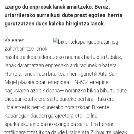
izango du enpresak lanak amaitzeko. Beraz,
urtarrilerako aurreikusi dute prest egotea herria
gurutzatzen duen kaleko hirigintza lanok.
Kalearen
zaharbarritze-lanok
hasita trafikoa bideratzeko neurriak hartu ditu Udalak,
lanak daramatzan enpresako arduradunekin batera.
Horrela, lanak iraun bitartean herri-gunetik Aita San
Migel plazara doan errepidea —N-634 errepide
nagusiaren azpitik doana— noranzko bikoa bihurtu dute.
Bidebarrietatik ere sartu daiteke bertara. Hala ere,
Udaletxetik herri-gunerako noranzkoan Bixente
Kapanagan dauden garajeetara eta Tellitu
aparkalekuraino baino ezingo da sartu. Era berean,
trafikoarentzat itxita daude Uralde eta Zubiaurre kaleak.