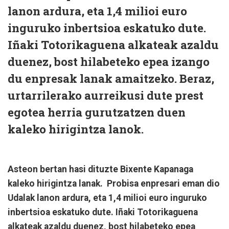
lanon ardura, eta 1,4 milioi euro
inguruko inbertsioa eskatuko dute.
Iñaki Totorikaguena alkateak azaldu
duenez, bost hilabeteko epea izango
du enpresak lanak amaitzeko. Beraz,
urtarrilerako aurreikusi dute prest
egotea herria gurutzatzen duen
kaleko hirigintza lanok.
Asteon bertan hasi dituzte Bixente Kapanaga
kaleko hirigintza lanak. Probisa enpresari eman dio
Udalak lanon ardura, eta 1,4 milioi euro inguruko
inbertsioa eskatuko dute. Iñaki Totorikaguena
alkateak azaldu duenez, bost hilabeteko epea