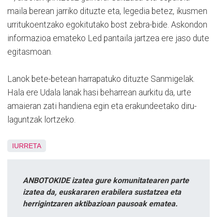
maila berean jarriko dituzte eta, legedia betez, ikusmen
urritukoentzako egokitutako bost zebra-bide. Askondon
informazioa emateko Led pantaila jartzea ere jaso dute
egitasmoan.
Lanok bete-betean harrapatuko dituzte Sanmigelak.
Hala ere Udala lanak hasi beharrean aurkitu da, urte
amaieran zati handiena egin eta erakundeetako diru-
laguntzak lortzeko.
IURRETA
ANBOTOKIDE izatea gure komunitatearen parte
izatea da, euskararen erabilera sustatzea eta
herrigintzaren aktibazioan pausoak ematea.