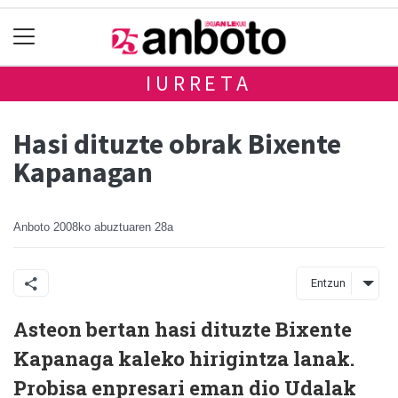
IURRETA
Hasi dituzte obrak Bixente
Kapanagan
Anboto
2008ko abuztuaren 28a
Entzun
Asteon bertan hasi dituzte Bixente
Kapanaga kaleko hirigintza lanak.
Probisa enpresari eman dio Udalak