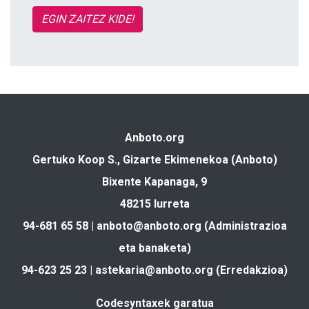
EGIN ZAITEZ KIDE!
Anboto.org
Gertuko Koop S., Gizarte Ekimenekoa (Anboto)
Bixente Kapanaga, 9
48215 Iurreta
94-681 65 58 |
anboto@anboto.org
(Administrazioa
eta banaketa)
94-623 25 23 |
astekaria@anboto.org
(Erredakzioa)
Codesyntaxek garatua