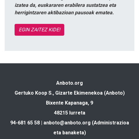
izatea da, euskararen erabilera sustatzea eta
herrigintzaren aktibazioan pausoak ematea.
EGIN ZAITEZ KIDE!
Anboto.org
Gertuko Koop S., Gizarte Ekimenekoa (Anboto)
Bixente Kapanaga, 9
48215 Iurreta
94-681 65 58 |
anboto@anboto.org
(Administrazioa
eta banaketa)