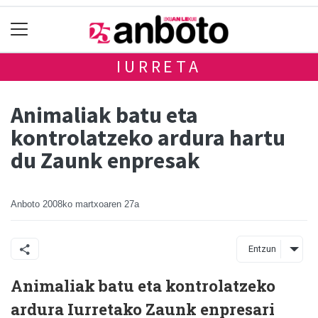
IURRETA
Animaliak batu eta
kontrolatzeko ardura hartu
du Zaunk enpresak
Anboto
2008ko martxoaren 27a
Entzun
Animaliak batu eta kontrolatzeko
ardura Iurretako Zaunk enpresari