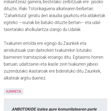
eskaintzeaz gainera, bestelako zerbitzuak ere jasoko
dituzte, Iñaki Totorikaguena alkatearen berbetan.
“Zaharkituta” geratu den araudia gaurkotu eta aldaketak
egiteko —isunak be batuko dituzte bertan— eta udal-
tasetarako aholkularitza izango du Udalak.
Txakurren errolda ere egingo du Zaunkek eta
arriskutsuak izan daitezken txakurrekin lotutako
baimenen tramitazioak eroango ditu. Egitasmo horren
barruan, udaltzainei eta ikasle zein txakurren jabeei
zuzendutako ikastaroak ere bideratuko ditu Zaunkek,
alkateak argitu duenez.
IURRETA
ANBOTOKIDE izatea gure komunitatearen parte