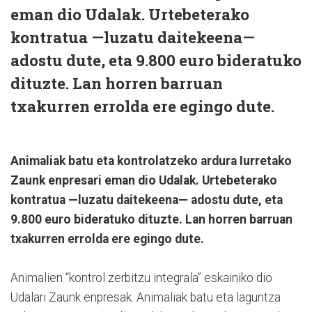
eman dio Udalak. Urtebeterako
kontratua —luzatu daitekeena—
adostu dute, eta 9.800 euro bideratuko
dituzte. Lan horren barruan
txakurren errolda ere egingo dute.
Animaliak batu eta kontrolatzeko ardura Iurretako
Zaunk enpresari eman dio Udalak. Urtebeterako
kontratua —luzatu daitekeena— adostu dute, eta
9.800 euro bideratuko dituzte. Lan horren barruan
txakurren errolda ere egingo dute.
Animalien “kontrol zerbitzu integrala” eskainiko dio
Udalari Zaunk enpresak. Animaliak batu eta laguntza