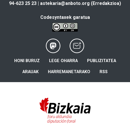
94-623 25 23 |
astekaria@anboto.org
(Erredakzioa)
Codesyntaxek garatua
HONI BURUZ
LEGE OHARRA
PUBLIZITATEA
ARAUAK
HARREMANETARAKO
RSS