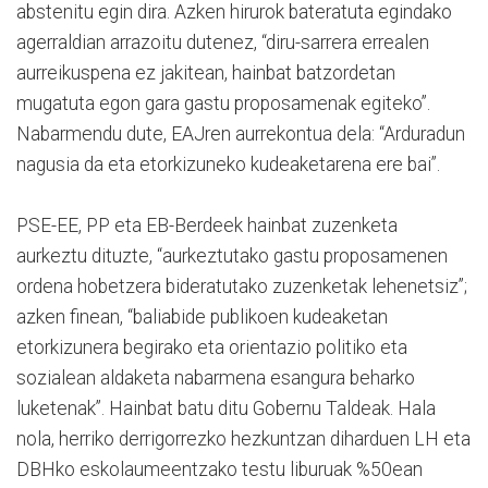
abstenitu egin dira. Azken hirurok bateratuta egindako
agerraldian arrazoitu dutenez, “diru-sarrera errealen
aurreikuspena ez jakitean, hainbat batzordetan
mugatuta egon gara gastu proposamenak egiteko”.
Nabarmendu dute, EAJren aurrekontua dela: “Arduradun
nagusia da eta etorkizuneko kudeaketarena ere bai”.
PSE-EE, PP eta EB-Berdeek hainbat zuzenketa
aurkeztu dituzte, “aurkeztutako gastu proposamenen
ordena hobetzera bideratutako zuzenketak lehenetsiz”;
azken finean, “baliabide publikoen kudeaketan
etorkizunera begirako eta orientazio politiko eta
sozialean aldaketa nabarmena esangura beharko
luketenak”. Hainbat batu ditu Gobernu Taldeak. Hala
nola, herriko derrigorrezko hezkuntzan diharduen LH eta
DBHko eskolaumeentzako testu liburuak %50ean