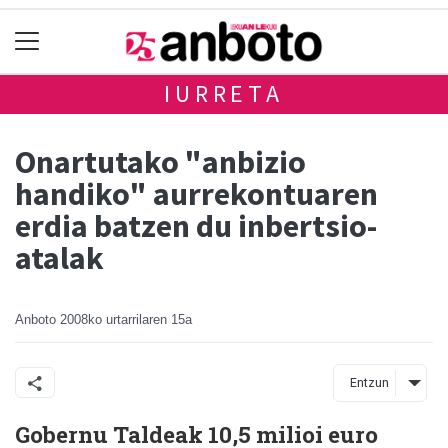
IURRETA
Onartutako "anbizio
handiko" aurrekontuaren
erdia batzen du inbertsio-
atalak
Anboto
2008ko urtarrilaren 15a
Entzun
Gobernu Taldeak 10,5 milioi euro