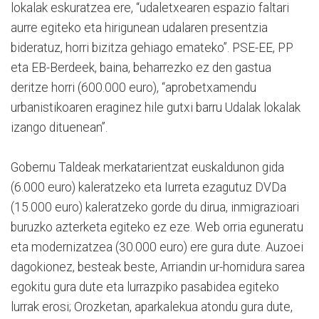
lokalak eskuratzea ere, “udaletxearen espazio faltari
aurre egiteko eta hirigunean udalaren presentzia
bideratuz, horri bizitza gehiago emateko”. PSE-EE, PP
eta EB-Berdeek, baina, beharrezko ez den gastua
deritze horri (600.000 euro), “aprobetxamendu
urbanistikoaren eraginez hile gutxi barru Udalak lokalak
izango dituenean”.
Gobernu Taldeak merkatarientzat euskaldunon gida
(6.000 euro) kaleratzeko eta Iurreta ezagutuz DVDa
(15.000 euro) kaleratzeko gorde du dirua, inmigrazioari
buruzko azterketa egiteko ez eze. Web orria eguneratu
eta modernizatzea (30.000 euro) ere gura dute. Auzoei
dagokionez, besteak beste, Arriandin ur-hornidura sarea
egokitu gura dute eta lurrazpiko pasabidea egiteko
lurrak erosi; Orozketan, aparkalekua atondu gura dute,