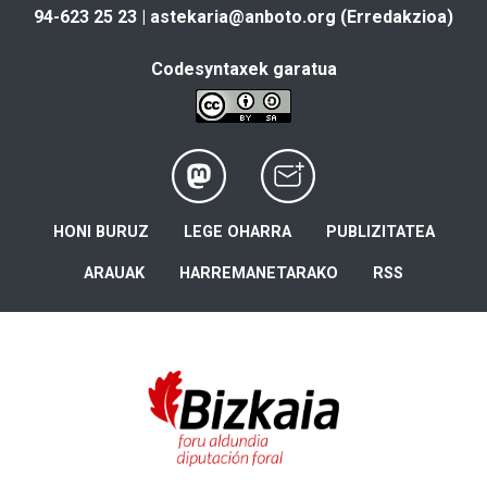
94-623 25 23 |
astekaria@anboto.org
(Erredakzioa)
Codesyntaxek garatua
HONI BURUZ
LEGE OHARRA
PUBLIZITATEA
ARAUAK
HARREMANETARAKO
RSS