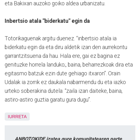
eta Bakixan auzoko goiko aldea urbanizatu.
Inbertsio atala "biderkatu" egin da
Totorikaguenak argitu duenez. “inbertsio atala ia
biderkatu egin da eta diru aldetik izan den aurrekontu
garrantzitsuena da hau. Hala ere, gai ez bagina ez
genituzke horrela landuko;, baina, beharrezkoak dira eta
egitasmo batzuk ezin dute gehiago itxaron”. Orain
Udalak ia zorrik ez daukala nabarmendu du eta iazko
urteko soberakina dutela: “zaila izan daiteke, baina,
astiro-astiro guztia garatu gura dugu”.
IURRETA
ANBOTOKIDE izatea gure komunitatearen parte