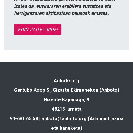
izatea da, euskararen erabilera sustatzea eta
herrigintzaren aktibazioan pausoak ematea.
EGIN ZAITEZ KIDE!
Anboto.org
Gertuko Koop S., Gizarte Ekimenekoa (Anboto)
Bixente Kapanaga, 9
48215 Iurreta
94-681 65 58 |
anboto@anboto.org
(Administrazioa
eta banaketa)