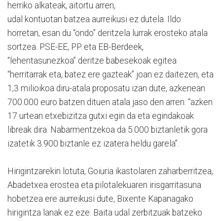
herriko alkateak, aitortu arren,
udal kontuotan batzea aurreikusi ez dutela. Ildo
horretan, esan du “ondo” deritzela lurrak erosteko atala
sortzea. PSE-EE, PP eta EB-Berdeek,
“lehentasunezkoa” deritze babesekoak egitea
“herritarrak eta, batez ere gazteak” joan ez daitezen, eta
1,3 milioikoa diru-atala proposatu izan dute, azkenean
700.000 euro batzen dituen atala jaso den arren: “azken
17 urtean etxebizitza gutxi egin da eta egindakoak
libreak dira. Nabarmentzekoa da 5.000 biztanletik gora
izatetik 3.900 biztanle ez izatera heldu garela”.
Hirigintzarekin lotuta, Goiuria ikastolaren zaharberritzea,
Abadetxea erostea eta pilotalekuaren irisgarritasuna
hobetzea ere aurreikusi dute, Bixente Kapanagako
hirigintza lanak ez eze. Baita udal zerbitzuak batzeko