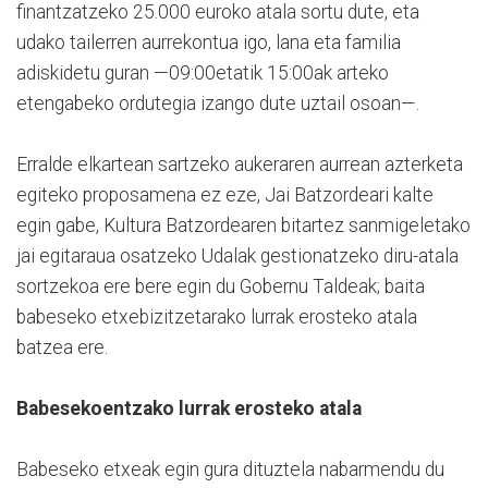
finantzatzeko 25.000 euroko atala sortu dute, eta
udako tailerren aurrekontua igo, lana eta familia
adiskidetu guran —09:00etatik 15:00ak arteko
etengabeko ordutegia izango dute uztail osoan—.
Erralde elkartean sartzeko aukeraren aurrean azterketa
egiteko proposamena ez eze, Jai Batzordeari kalte
egin gabe, Kultura Batzordearen bitartez sanmigeletako
jai egitaraua osatzeko Udalak gestionatzeko diru-atala
sortzekoa ere bere egin du Gobernu Taldeak; baita
babeseko etxebizitzetarako lurrak erosteko atala
batzea ere.
Babesekoentzako lurrak erosteko atala
Babeseko etxeak egin gura dituztela nabarmendu du