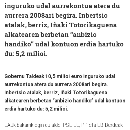
inguruko udal aurrekontua atera du
aurrera 2008ari begira. Inbertsio
atalak, berriz, Iñaki Totorikaguena
alkatearen berbetan “anbizio
handiko” udal kontuon erdia hartuko
du: 5,2 milioi.
Gobernu Taldeak 10,5 milioi euro inguruko udal
aurrekontua atera du aurrera 2008ari begira.
Inbertsio atalak, berriz, Iñaki Totorikaguena
alkatearen berbetan “anbizio handiko” udal kontuon
erdia hartuko du: 5,2 milioi.
EAJk bakarrik egin du alde; PSE-EE, PP eta EB-Berdeak