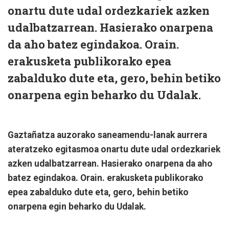
onartu dute udal ordezkariek azken
udalbatzarrean. Hasierako onarpena
da aho batez egindakoa. Orain.
erakusketa publikorako epea
zabalduko dute eta, gero, behin betiko
onarpena egin beharko du Udalak.
Gaztañatza auzorako saneamendu-lanak aurrera
ateratzeko egitasmoa onartu dute udal ordezkariek
azken udalbatzarrean. Hasierako onarpena da aho
batez egindakoa. Orain. erakusketa publikorako
epea zabalduko dute eta, gero, behin betiko
onarpena egin beharko du Udalak.