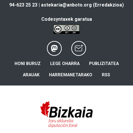
94-623 25 23 |
astekaria@anboto.org
(Erredakzioa)
Codesyntaxek garatua
HONI BURUZ
LEGE OHARRA
PUBLIZITATEA
ARAUAK
HARREMANETARAKO
RSS