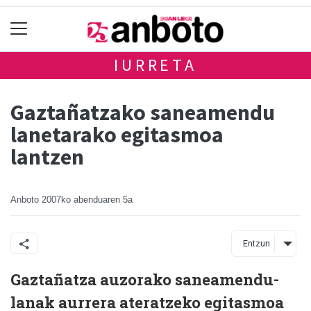
IURRETA
Gaztañatzako saneamendu
lanetarako egitasmoa
lantzen
Anboto
2007ko abenduaren 5a
Entzun
Gaztañatza auzorako saneamendu-
lanak aurrera ateratzeko egitasmoa