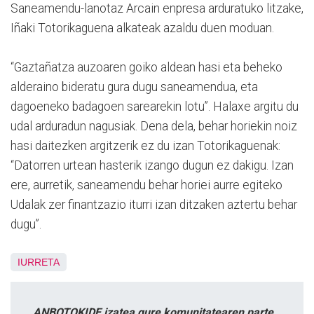
Saneamendu-lanotaz Arcain enpresa arduratuko litzake,
Iñaki Totorikaguena alkateak azaldu duen moduan.
“Gaztañatza auzoaren goiko aldean hasi eta beheko
alderaino bideratu gura dugu saneamendua, eta
dagoeneko badagoen sarearekin lotu”. Halaxe argitu du
udal arduradun nagusiak. Dena dela, behar horiekin noiz
hasi daitezken argitzerik ez du izan Totorikaguenak:
“Datorren urtean hasterik izango dugun ez dakigu. Izan
ere, aurretik, saneamendu behar horiei aurre egiteko
Udalak zer finantzazio iturri izan ditzaken aztertu behar
dugu”.
IURRETA
ANBOTOKIDE izatea gure komunitatearen parte