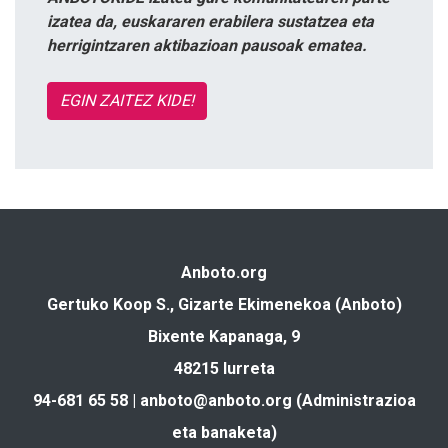
izatea da, euskararen erabilera sustatzea eta
herrigintzaren aktibazioan pausoak ematea.
EGIN ZAITEZ KIDE!
Anboto.org
Gertuko Koop S., Gizarte Ekimenekoa (Anboto)
Bixente Kapanaga, 9
48215 Iurreta
94-681 65 58 |
anboto@anboto.org
(Administrazioa
eta banaketa)