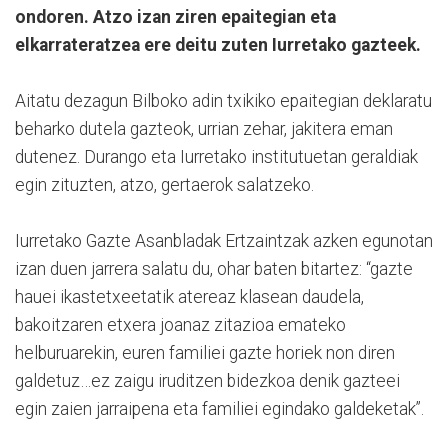
ondoren. Atzo izan ziren epaitegian eta
elkarrateratzea ere deitu zuten Iurretako gazteek.
Aitatu dezagun Bilboko adin txikiko epaitegian deklaratu
beharko dutela gazteok, urrian zehar, jakitera eman
dutenez. Durango eta Iurretako institutuetan geraldiak
egin zituzten, atzo, gertaerok salatzeko.
Iurretako Gazte Asanbladak Ertzaintzak azken egunotan
izan duen jarrera salatu du, ohar baten bitartez: “gazte
hauei ikastetxeetatik atereaz klasean daudela,
bakoitzaren etxera joanaz zitazioa emateko
helburuarekin, euren familiei gazte horiek non diren
galdetuz…ez zaigu iruditzen bidezkoa denik gazteei
egin zaien jarraipena eta familiei egindako galdeketak”.