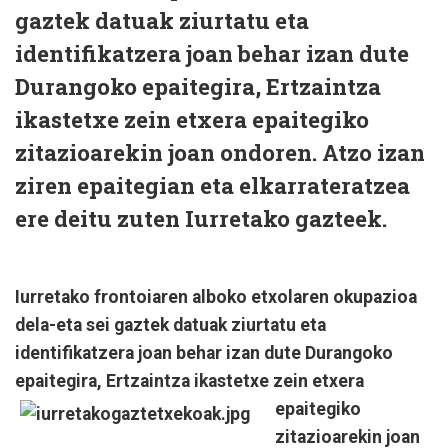
gaztek datuak ziurtatu eta
identifikatzera joan behar izan dute
Durangoko epaitegira, Ertzaintza
ikastetxe zein etxera epaitegiko
zitazioarekin joan ondoren. Atzo izan
ziren epaitegian eta elkarrateratzea
ere deitu zuten Iurretako gazteek.
Iurretako frontoiaren alboko etxolaren okupazioa
dela-eta sei gaztek datuak ziurtatu eta
identifikatzera joan behar izan dute Durangoko
epaitegira, Ertzaintza ikastetxe zein etxera
epaitegiko
zitazioarekin joan