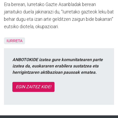
Era berean, Iurretako Gazte Asanbladak berean
jarraituko duela jakinarazi du, “Iurretako gazteok leku bat
behar dugu eta izan arte gelditzen zaigun bide bakarrari”
eutsiko diotela, okupazioari.
IURRETA
ANBOTOKIDE izatea gure komunitatearen parte
izatea da, euskararen erabilera sustatzea eta
herrigintzaren aktibazioan pausoak ematea.
EGIN ZAITEZ KIDE!