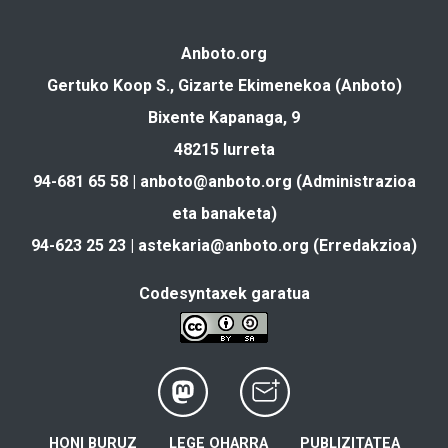
Anboto.org
Gertuko Koop S., Gizarte Ekimenekoa (Anboto)
Bixente Kapanaga, 9
48215 Iurreta
94-681 65 58 |
anboto@anboto.org
(Administrazioa
eta banaketa)
94-623 25 23 |
astekaria@anboto.org
(Erredakzioa)
Codesyntaxek garatua
HONI BURUZ
LEGE OHARRA
PUBLIZITATEA