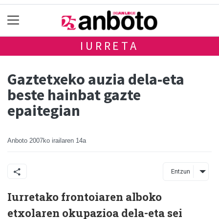
IURRETA
Gaztetxeko auzia dela-eta
beste hainbat gazte
epaitegian
Anboto
2007ko irailaren 14a
Entzun
Iurretako frontoiaren alboko
etxolaren okupazioa dela-eta sei