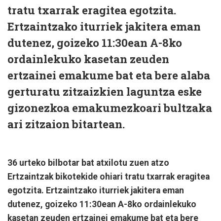
tratu txarrak eragitea egotzita.
Ertzaintzako iturriek jakitera eman
dutenez, goizeko 11:30ean A-8ko
ordainlekuko kasetan zeuden
ertzainei emakume bat eta bere alaba
gerturatu zitzaizkien laguntza eske
gizonezkoa emakumezkoari bultzaka
ari zitzaion bitartean.
36 urteko bilbotar bat atxilotu zuen atzo
Ertzaintzak bikotekide ohiari tratu txarrak eragitea
egotzita. Ertzaintzako iturriek jakitera eman
dutenez, goizeko 11:30ean A-8ko ordainlekuko
kasetan zeuden ertzainei
emakume bat eta bere