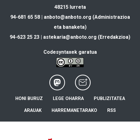
48215 Iurreta
94-681 65 58 |
anboto@anboto.org
(Administrazioa
eta banaketa)
94-623 25 23 |
astekaria@anboto.org
(Erredakzioa)
Codesyntaxek garatua
HONI BURUZ
LEGE OHARRA
PUBLIZITATEA
ARAUAK
HARREMANETARAKO
RSS