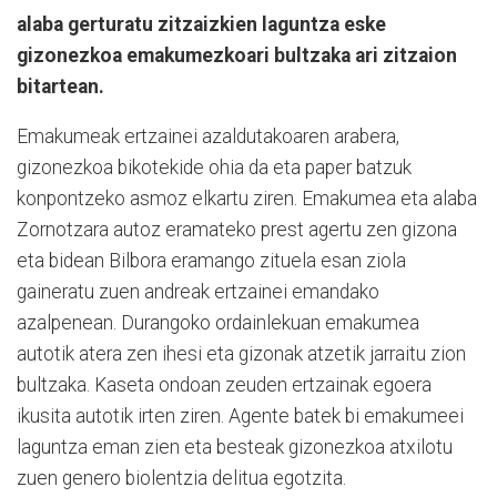
alaba gerturatu zitzaizkien laguntza eske
gizonezkoa emakumezkoari bultzaka ari zitzaion
bitartean.
Emakumeak ertzainei azaldutakoaren arabera,
gizonezkoa bikotekide ohia da eta paper batzuk
konpontzeko asmoz elkartu ziren. Emakumea eta alaba
Zornotzara autoz eramateko prest agertu zen gizona
eta bidean Bilbora eramango zituela esan ziola
gaineratu zuen
andreak ertzainei emandako
azalpenean. Durangoko ordainlekuan emakumea
autotik atera zen ihesi eta gizonak atzetik jarraitu zion
bultzaka. Kaseta ondoan zeuden ertzainak egoera
ikusita autotik irten ziren. Agente batek bi emakumeei
laguntza eman zien eta besteak gizonezkoa atxilotu
zuen genero biolentzia delitua egotzita.