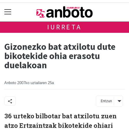
IURRETA
Gizonezko bat atxilotu dute
bikotekide ohia erasotu
duelakoan
Anboto
2007ko uztailaren 25a
Entzun
36 urteko bilbotar bat atxilotu zuen
atzo Ertzaintzak bikotekide ohiari