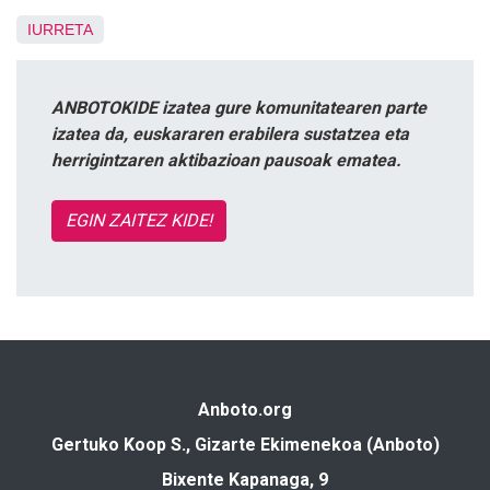
IURRETA
ANBOTOKIDE izatea gure komunitatearen parte
izatea da, euskararen erabilera sustatzea eta
herrigintzaren aktibazioan pausoak ematea.
EGIN ZAITEZ KIDE!
Anboto.org
Gertuko Koop S., Gizarte Ekimenekoa (Anboto)
Bixente Kapanaga, 9