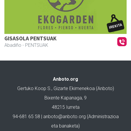
GISASOLA PENTSUAK
Abadiño
- PENTSUAK
Anboto.org
Gertuko Koop S., Gizarte Ekimenekoa (Anboto)
Bixente Kapanaga, 9
48215 Iurreta
94-681 65 58 |
anboto@anboto.org
(Administrazioa
eta banaketa)