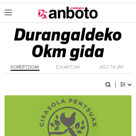
KOMERTZIOAK
ESKAINTZAK
JASO TA JAN