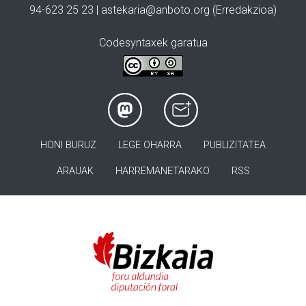
94-623 25 23 |
astekaria@anboto.org
(Erredakzioa)
Codesyntaxek garatua
HONI BURUZ
LEGE OHARRA
PUBLIZITATEA
ARAUAK
HARREMANETARAKO
RSS