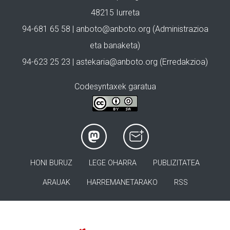
48215 Iurreta
94-681 65 58 |
anboto@anboto.org
(Administrazioa
eta banaketa)
94-623 25 23 |
astekaria@anboto.org
(Erredakzioa)
Codesyntaxek garatua
HONI BURUZ
LEGE OHARRA
PUBLIZITATEA
ARAUAK
HARREMANETARAKO
RSS