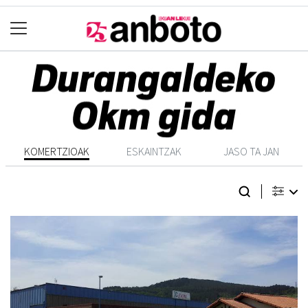
KOMERTZIOAK
ESKAINTZAK
JASO TA JAN