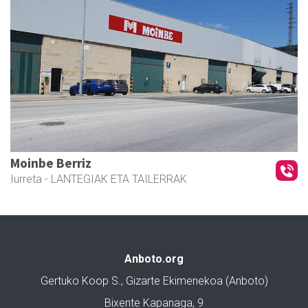
Moinbe Berriz
Iurreta
- LANTEGIAK ETA TAILERRAK
Anboto.org
Gertuko Koop S., Gizarte Ekimenekoa (Anboto)
Bixente Kapanaga, 9