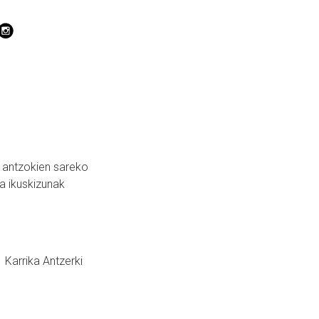
 antzokien sareko
za ikuskizunak
 Karrika Antzerki