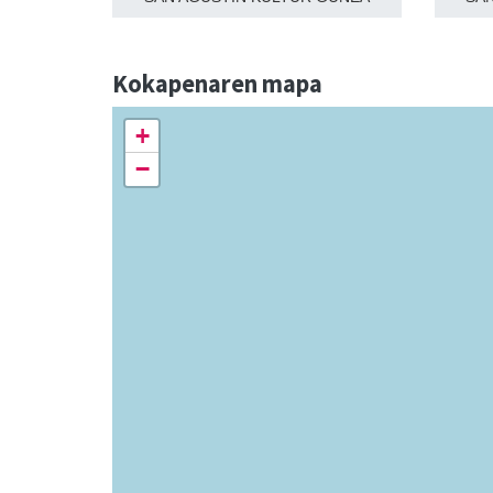
Kokapenaren mapa
+
−