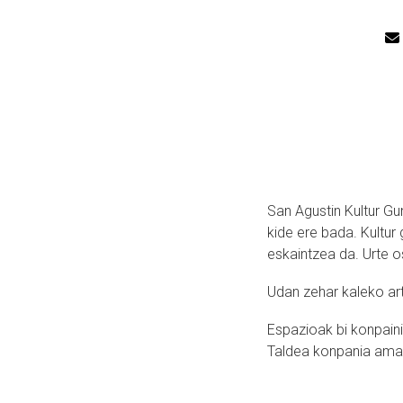
San Agustin Kultur G
kide ere bada. Kultur
eskaintzea da. Urte o
Udan zehar kaleko art
Espazioak bi konpaini
Taldea konpania ama