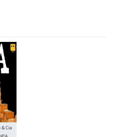
 & Cia
NEA