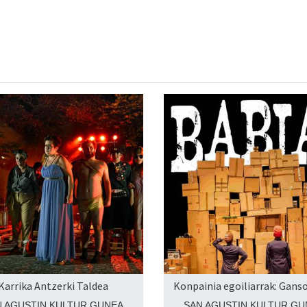
Karrika Antzerki Taldea
Konpainia egoiliarrak: Ganso
N AGUSTIN KULTUR GUNEA
SAN AGUSTIN KULTUR GU