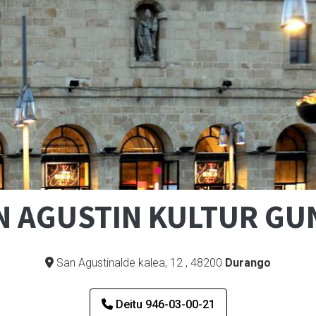
N AGUSTIN KULTUR GU
San Agustinalde kalea, 12
,
48200
Durango
Deitu 946-03-00-21