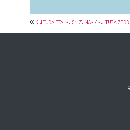
KULTURA ETA IKUSKIZUNAK
/
KULTURA ZERB
9