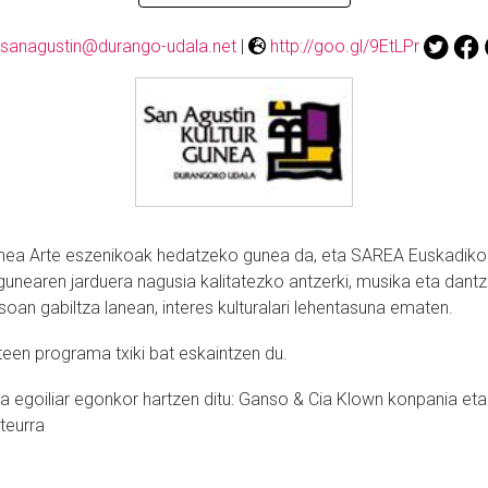
sanagustin@durango-udala.net
|
http://goo.gl/9EtLPr
unea Arte eszenikoak hedatzeko gunea da, eta SAREA Euskadiko
 gunearen jarduera nagusia kalitatezko antzerki, musika eta dant
soan gabiltza lanean, interes kulturalari lehentasuna ematen.
een programa txiki bat eskaintzen du.
a egoiliar egonkor hartzen ditu: Ganso & Cia Klown konpania eta
teurra