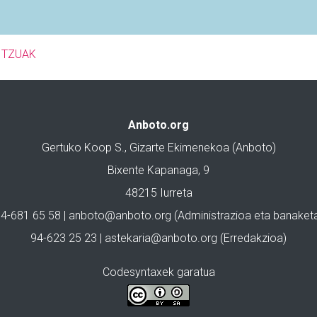
ITZUAK
Anboto.org
Gertuko Koop S., Gizarte Ekimenekoa (Anboto)
Bixente Kapanaga, 9
48215 Iurreta
4-681 65 58 |
anboto@anboto.org
(Administrazioa eta banaket
94-623 25 23 |
astekaria@anboto.org
(Erredakzioa)
Codesyntaxek garatua