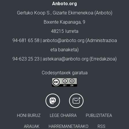
Anboto.org
Gertuko Koop S., Gizarte Ekimenekoa (Anboto)
Bixente Kapanaga, 9
48215 Iurreta
94-681 65 58 |
anboto@anboto.org
(Administrazioa
eta banaketa)
94-623 25 23 |
astekaria@anboto.org
(Erredakzioa)
Codesyntaxek garatua
HONI BURUZ
LEGE OHARRA
PUBLIZITATEA
ARAUAK
HARREMANETARAKO
RSS