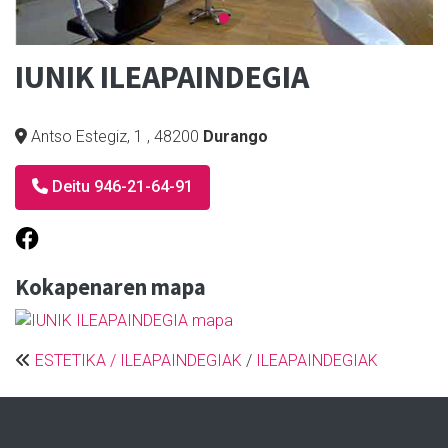
IUNIK ILEAPAINDEGIA
Antso Estegiz, 1
,
48200
Durango
Deitu 946-21-64-91
Kokapenaren mapa
ESTETIKA / ILEAPAINDEGIAK
/
ILEAPAINDEGIAK