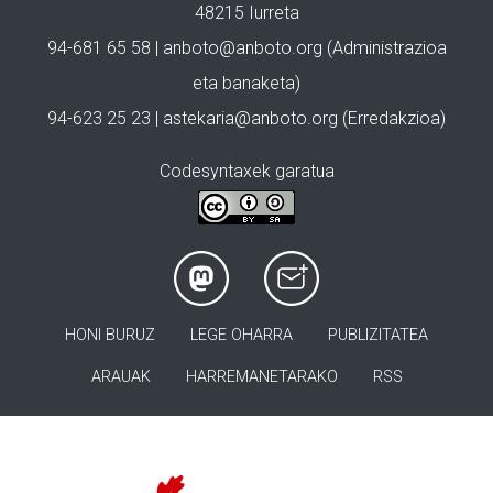
48215 Iurreta
94-681 65 58 |
anboto@anboto.org
(Administrazioa
eta banaketa)
94-623 25 23 |
astekaria@anboto.org
(Erredakzioa)
Codesyntaxek garatua
HONI BURUZ
LEGE OHARRA
PUBLIZITATEA
ARAUAK
HARREMANETARAKO
RSS