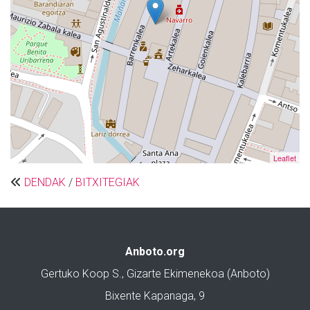
Leaflet
DENDAK
/
BITXITEGIAK
Anboto.org
Gertuko Koop S., Gizarte Ekimenekoa (Anboto)
Bixente Kapanaga, 9