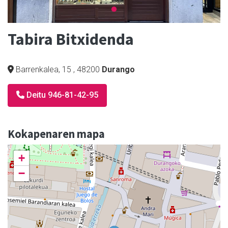
Tabira Bitxidenda
Barrenkalea, 15
,
48200
Durango
Deitu 946-81-42-95
Kokapenaren mapa
+
−