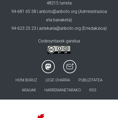
48215 Iurreta
94-681 65 58 |
anboto@anboto.org
(Administrazioa
eta banaketa)
94-623 25 23 |
astekaria@anboto.org
(Erredakzioa)
Codesyntaxek garatua
HONI BURUZ
LEGE OHARRA
PUBLIZITATEA
ARAUAK
HARREMANETARAKO
RSS