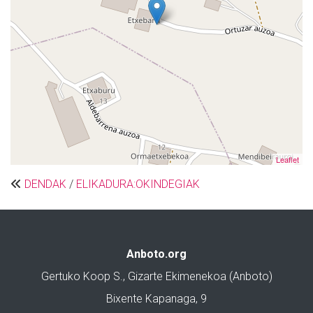
Leaflet
DENDAK
/
ELIKADURA:OKINDEGIAK
Anboto.org
Gertuko Koop S., Gizarte Ekimenekoa (Anboto)
Bixente Kapanaga, 9