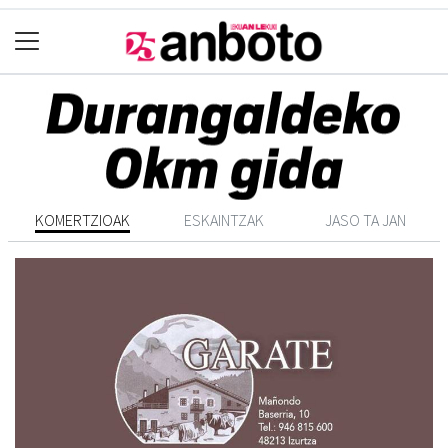
KOMERTZIOAK
ESKAINTZAK
JASO TA JAN