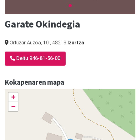
Garate Okindegia
Ortuzar Auzoa, 10
,
48213
Izurtza
Deitu 946-81-56-00
Kokapenaren mapa
+
−