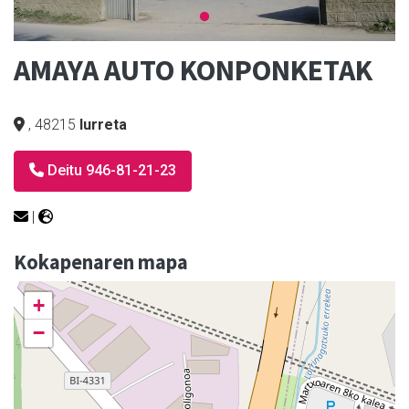
AMAYA AUTO KONPONKETAK
,
48215
Iurreta
Deitu 946-81-21-23
|
Kokapenaren mapa
+
−