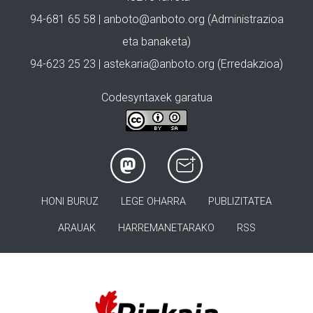
94-681 65 58 |
anboto@anboto.org
(Administrazioa
eta banaketa)
94-623 25 23 |
astekaria@anboto.org
(Erredakzioa)
Codesyntaxek garatua
HONI BURUZ
LEGE OHARRA
PUBLIZITATEA
ARAUAK
HARREMANETARAKO
RSS