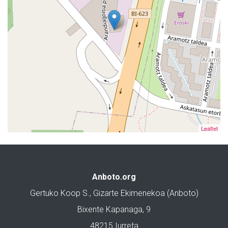
Leaflet
Anboto.org
Gertuko Koop S., Gizarte Ekimenekoa (Anboto)
Bixente Kapanaga, 9
48215 Iurreta