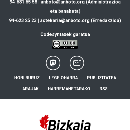
94-681 65 58 |
anboto@anboto.org
(Administrazioa
eta banaketa)
94-623 25 23 |
astekaria@anboto.org
(Erredakzioa)
Codesyntaxek garatua
HONI BURUZ
LEGE OHARRA
PUBLIZITATEA
ARAUAK
HARREMANETARAKO
RSS