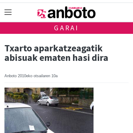
GARAI
Txarto aparkatzeagatik
abisuak ematen hasi dira
Anboto
2010eko otsailaren 10a