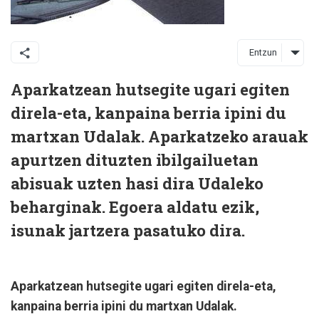
Entzun
Aparkatzean hutsegite ugari egiten
direla-eta, kanpaina berria ipini du
martxan Udalak. Aparkatzeko arauak
apurtzen dituzten ibilgailuetan
abisuak uzten hasi dira Udaleko
beharginak. Egoera aldatu ezik,
isunak jartzera pasatuko dira.
Aparkatzean hutsegite ugari egiten direla-eta,
kanpaina berria ipini du martxan Udalak.