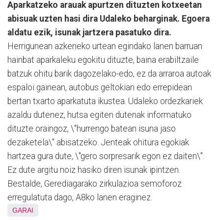
Aparkatzeko arauak apurtzen dituzten kotxeetan
abisuak uzten hasi dira Udaleko beharginak. Egoera
aldatu ezik, isunak jartzera pasatuko dira.
Herrigunean azkeneko urtean egindako lanen barruan
hainbat aparkaleku egokitu dituzte, baina erabiltzaile
batzuk ohitu barik dagozelako-edo, ez da arraroa autoak
espaloi gainean, autobus geltokian edo errepidean
bertan txarto aparkatuta ikustea. Udaleko ordezkariek
azaldu dutenez, hutsa egiten dutenak informatuko
dituzte oraingoz, \"hurrengo batean isuna jaso
dezaketela\" abisatzeko. Jenteak ohitura egokiak
hartzea gura dute, \"gero sorpresarik egon ez daiten\".
Ez dute argitu noiz hasiko diren isunak ipintzen.
Bestalde, Gerediagarako zirkulazioa semoforoz
erregulatuta dago, A8ko lanen eraginez.
GARAI