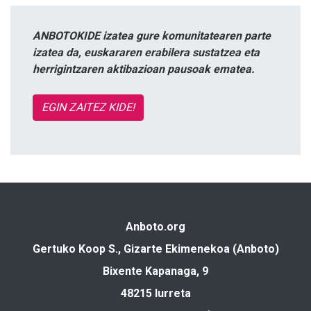
ANBOTOKIDE izatea gure komunitatearen parte
izatea da, euskararen erabilera sustatzea eta
herrigintzaren aktibazioan pausoak ematea.
EGIN ZAITEZ KIDE!
Anboto.org
Gertuko Koop S., Gizarte Ekimenekoa (Anboto)
Bixente Kapanaga, 9
48215 Iurreta