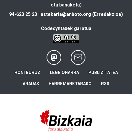
eta banaketa)
94-623 25 23 |
astekaria@anboto.org
(Erredakzioa)
Codesyntaxek garatua
HONI BURUZ
LEGE OHARRA
PUBLIZITATEA
ARAUAK
HARREMANETARAKO
RSS