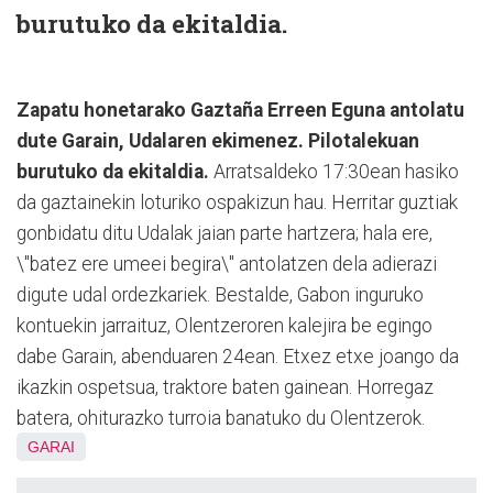
burutuko da ekitaldia.
Zapatu honetarako Gaztaña Erreen Eguna antolatu
dute Garain, Udalaren ekimenez. Pilotalekuan
burutuko da ekitaldia.
Arratsaldeko 17:30ean hasiko
da gaztainekin loturiko ospakizun hau. Herritar guztiak
gonbidatu ditu Udalak jaian parte hartzera; hala ere,
\"batez ere umeei begira\" antolatzen dela adierazi
digute udal ordezkariek. Bestalde, Gabon inguruko
kontuekin jarraituz, Olentzeroren kalejira be egingo
dabe Garain, abenduaren 24ean. Etxez etxe joango da
ikazkin ospetsua, traktore baten gainean. Horregaz
batera, ohiturazko turroia banatuko du Olentzerok.
GARAI