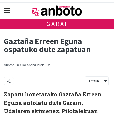
GARAI
Gaztaña Erreen Eguna
ospatuko dute zapatuan
Anboto
2009ko abenduaren 10a
Entzun
Zapatu honetarako Gaztaña Erreen
Eguna antolatu dute Garain,
Udalaren ekimenez. Pilotalekuan