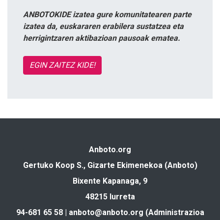
ANBOTOKIDE izatea gure komunitatearen parte
izatea da, euskararen erabilera sustatzea eta
herrigintzaren aktibazioan pausoak ematea.
EGIN ZAITEZ KIDE!
Anboto.org
Gertuko Koop S., Gizarte Ekimenekoa (Anboto)
Bixente Kapanaga, 9
48215 Iurreta
94-681 65 58 |
anboto@anboto.org
(Administrazioa