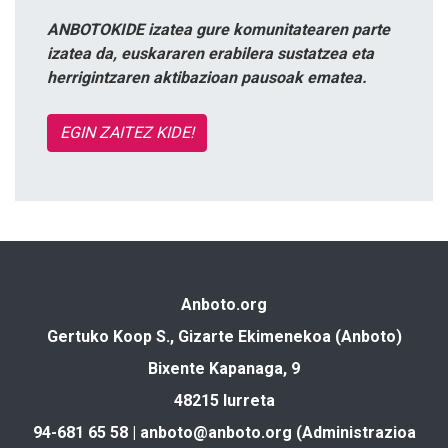
ANBOTOKIDE izatea gure komunitatearen parte
izatea da, euskararen erabilera sustatzea eta
herrigintzaren aktibazioan pausoak ematea.
EGIN ZAITEZ KIDE!
Anboto.org
Gertuko Koop S., Gizarte Ekimenekoa (Anboto)
Bixente Kapanaga, 9
48215 Iurreta
94-681 65 58 |
anboto@anboto.org
(Administrazioa