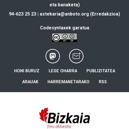
eta banaketa)
94-623 25 23 |
astekaria@anboto.org
(Erredakzioa)
Codesyntaxek garatua
HONI BURUZ
LEGE OHARRA
PUBLIZITATEA
ARAUAK
HARREMANETARAKO
RSS