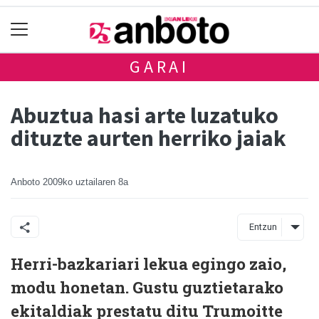
GARAI
Abuztua hasi arte luzatuko
dituzte aurten herriko jaiak
Anboto
2009ko uztailaren 8a
Entzun
Herri-bazkariari lekua egingo zaio,
modu honetan. Gustu guztietarako
ekitaldiak prestatu ditu Trumoitte