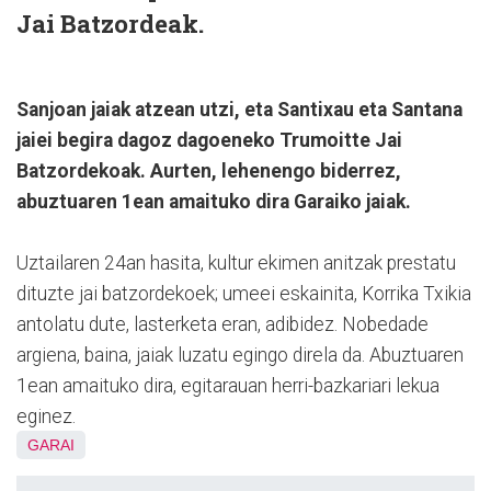
Jai Batzordeak.
Sanjoan jaiak atzean utzi, eta Santixau eta Santana
jaiei begira dagoz dagoeneko Trumoitte Jai
Batzordekoak. Aurten, lehenengo biderrez,
abuztuaren 1ean amaituko dira Garaiko jaiak.
Uztailaren 24an hasita, kultur ekimen anitzak prestatu
dituzte jai batzordekoek; umeei eskainita, Korrika Txikia
antolatu dute, lasterketa eran, adibidez. Nobedade
argiena, baina, jaiak luzatu egingo direla da. Abuztuaren
1ean amaituko dira, egitarauan herri-bazkariari lekua
eginez.
GARAI